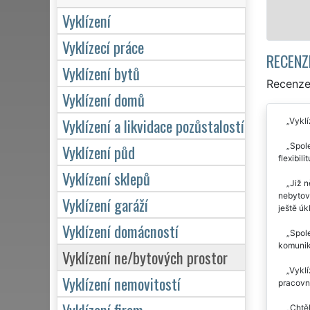
Mám zá
Vyklízení
Vyklízecí práce
RECENZ
Vyklízení bytů
Recenze 
Vyklízení domů
Vyklízení a likvidace pozůstalostí
Vyklí
Spole
Vyklízení půd
flexibil
Vyklízení sklepů
Již n
nebytový
Vyklízení garáží
ještě úk
Vyklízení domácností
Spol
komunik
Vyklízení ne/bytových prostor
Vyklí
Vyklízení nemovitostí
pracovní
Vyklízení firem
Chtěl