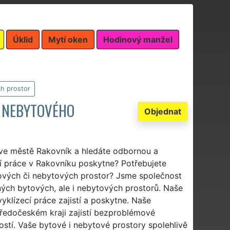
Úklid
Mytí oken
Hodinový manžel
ch prostor
I NEBYTOVÉHO
Objednat
 ve městě Rakovník a hledáte odbornou a
cí práce v Rakovníku poskytne? Potřebujete
bytových či nebytových prostor? Jsme společnost
lných bytových, ale i nebytových prostorů. Naše
yklízecí práce zajistí a poskytne. Naše
edočeském kraji zajistí bezproblémové
ostí. Vaše bytové i nebytové prostory spolehlivě