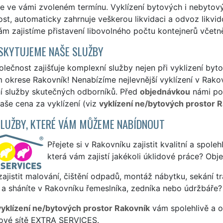
e ve vámi zvoleném termínu. Vyklízení bytových i nebytový
st, automaticky zahrnuje veškerou likvidaci a odvoz likvid
m zajistíme přistavení libovolného počtu kontejnerů včetn
SKYTUJEME NAŠE SLUŽBY
lečnost zajišťuje komplexní služby nejen při vyklizení by
m okrese Rakovník! Nenabízíme nejlevnější vyklízení v Rakov
ní služby skutečných odborníků. Před
objednávkou
námi pos
naše cena za vyklízení (viz
vyklízení ne/bytových prostor R
SLUŽBY, KTERÉ VÁM MŮŽEME NABÍDNOUT
Přejete si v Rakovníku zajistit kvalitní a spole
která vám zajistí jakékoli úklidové práce? Obj
ajistit malování, čištění odpadů, montáž nábytku, sekání tr
a sháníte v Rakovníku řemeslníka, zedníka nebo údržbáře?
vyklízení ne/bytových prostor Rakovník
vám spolehlivě a o
sové sítě EXTRA SERVICES.