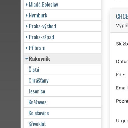
Mladá Boleslav
Nymburk
CHCE
Praha-východ
Vyplň
Praha-západ
Služb
Příbram
Rakovník
Datu
Čistá
Kde
Chrášťany
Email
Jesenice
Kněževes
Pozn
Kolešovice
Urgen
Křivoklát