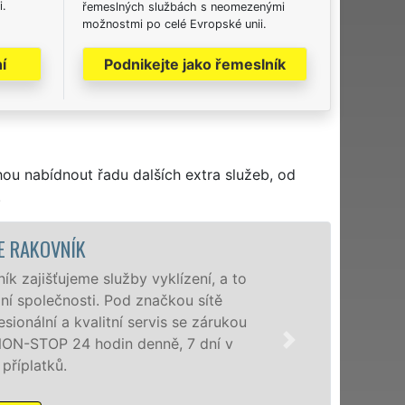
i.
řemeslných službách s neomezenými
možnostmi po celé Evropské unii.
í
Podnikejte jako řemeslník
hou nabídnout řadu dalších extra služeb, od
.
VYKLÍZECÍ PR
Společnost EXTRA VYKLÍZ
poboček levné, přesto kv
okolí. Poskytujeme tuto
zárukou kvalitně odvede