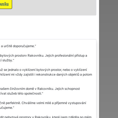
Mám zájem o v
 a určitě doporučujeme.
tových prostorv Rakovníku. Jejich profesionální přístup a
í služby.
ž se jednalo o vyklízení bytových prostor, nebo o vyklízení
yklízení mi vždy zajistili i rekonstrukce daných objektů a potom
 našem činžovním domě v Rakovníku. Jejich schopnost
vat služeb této společnosti.
ně perfektně. Chválíme velmi milé a příjemné vystupování
ručujeme.
idit nebytové prostory v Rakovníku, které jsem zdědila po mém