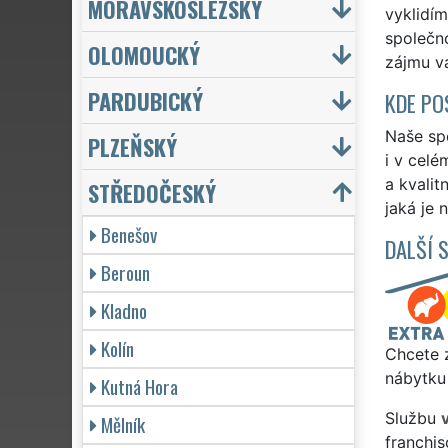
MORAVSKOSLEZSKÝ
vyklidím
společno
OLOMOUCKÝ
zájmu vá
PARDUBICKÝ
KDE PO
Naše spo
PLZEŇSKÝ
i v celé
a kvalit
STŘEDOČESKÝ
jaká je 
Benešov
DALŠÍ 
Beroun
Kladno
Kolín
Chcete z
nábytku 
Kutná Hora
Službu
Mělník
franchi