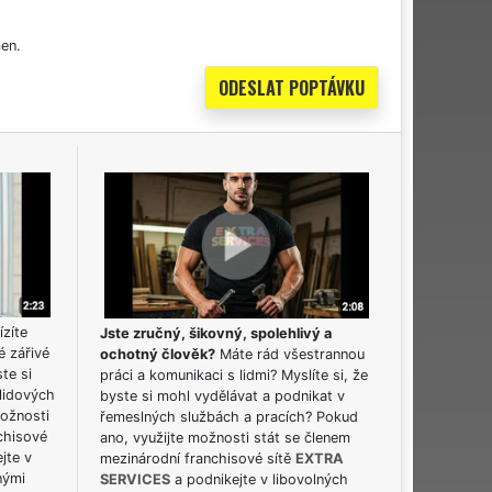
en.
ízíte
Jste zručný, šikovný, spolehlivý a
é zářivé
ochotný člověk?
Máte rád všestrannou
ste si
práci a komunikaci s lidmi? Myslíte si, že
lidových
byste si mohl vydělávat a podnikat v
možnosti
řemeslných službách a pracích? Pokud
chisové
ano, využijte možnosti stát se členem
jte v
mezinárodní franchisové sítě
EXTRA
nými
SERVICES
a podnikejte v libovolných