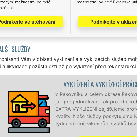
zenými možnostmi po celé
možnostmi po celé Evropské uni
ké unii.
Podnikejte ve stěhování
Podnikejte v uklízen
ALŠÍ SLUŽBY
nchisanti Vám v oblasti vyklízení a a vyklízecích služeb mo
í a likvidace pozůstalosti až po vyklizení před rekonstrukcí
 VYKLÍZECÍ PRÁCE RAKOVNÍK
ém okrese Rakovník zajišťujeme služby vyklízení, a to
ce, tak pro obchodní společnosti. Pod značkou sítě
ajišťujeme profesionální a kvalitní servis se zárukou
užby poskytujeme NON-STOP 24 hodin denně, 7 dní v
ndů a svátků bez příplatků.