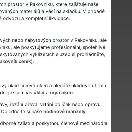
ch prostor v Rakovníku, které zajišťuje naše
ovaných materiálů a věcí na skládku. V případě
ě odvozu a kompletní likvidace.
tových nebo nebytových prostor v Rakovníku, ale
níku, ale poskytujeme profesionální, spolehlivé
kytovaných vyklízecích služeb si prohlédněte,
akovník ceník
).
hlivý úklid či mytí oken a hledáte úklidovou firmu
ednejte si u nás
úklid
a
mytí oken
.
ávy, řezání dřeva, vrtání poliček nebo opravu
 Objednejte si naše
hodinové manžely
!
dborně zajistí a poskytnou členové mezinárodní