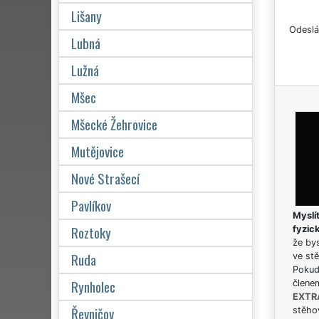
Lišany
Odeslá
Lubná
Lužná
Mšec
Mšecké Žehrovice
Mutějovice
Nové Strašecí
Pavlíkov
Myslít
Roztoky
fyzic
že bys
Ruda
ve stě
Pokud 
Rynholec
člene
EXTR
Řevničov
stěhov