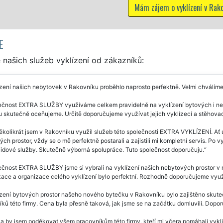
jem o vyklízení v Rakovníku
E
našich služeb vyklízení od zákazníků:
zení našich nebytovek v Rakovníku proběhlo naprosto perfektně. Velmi chválíme
čnost EXTRA SLUŽBY využíváme celkem pravidelně na vyklízení bytových i neby
itu skutečně oceňujeme. Určitě doporučujeme využívat jejich vyklízecí a stěhovac
ěkolikrát jsem v Rakovníku využil služeb této společnosti EXTRA VYKLÍZENÍ. Ať u
ch prostor, vždy se o mě perfektně postarali a zajistili mi kompletní servis. Po v
lidové služby. Skutečně výborná spolupráce. Tuto společnost doporučuju.
ečnost EXTRA SLUŽBY jsme si vybrali na vyklízení našich nebytových prostor v
ace a organizace celého vyklízení bylo perfektní. Rozhodně doporučujeme využí
zení bytových prostor našeho nového bytečku v Rakovníku bylo zajištěno skuteč
ků této firmy. Cena byla přesně taková, jak jsme se na začátku domluvili. Dopo
a by jsem poděkovat všem pracovníkům této firmy, kteří mi včera pomáhali vykl