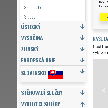
neome
Senomaty
Evrops
Slabce
ÚSTECKÝ
VYSOČINA
NAŠE D
Naši fra
ZLÍNSKÝ
vyklízen
EVROPSKÁ UNIE
VYKLÍZENÍ A
SLOVENSKO
v Rakovníku a cel
jak pro jednotliv
EXTRA VYKLÍZENÍ z
STĚHOVACÍ SLUŽBY
kvality. Naše sl
týdnu včetně víke
VYKLÍZECÍ SLUŽBY