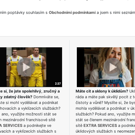
ním poptávky souhlasím s
Obchodními podmínkami
a jsem s nimi seznám
e si, že jste spolehlivý, zručný a
Máte cit a sklony k úklidům?
Ukl
ky zdatný člověk?
Domníváte se,
ráda a máte pak skvělý pocit z t
te si mohl vydělávat a podnikat
čistoty a vůně? Myslíte si, že by
hovacích a vyklízecích službách?
mohla vydělávat a podnikat v úk
ano, využijte možnosti stát se
službách? Pokud ano, využijte 
m mezinárodní franchisové sítě
stát se členem mezinárodní fran
A SERVICES
a podnikejte ve
sítě
EXTRA SERVICES
a podnike
acích a vyklízecích službách s
úklidových službách s neomeze