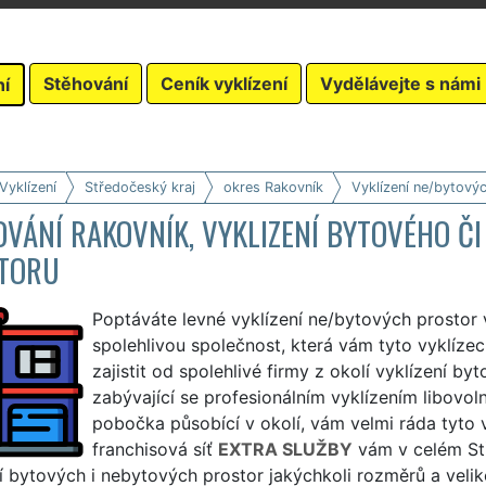
Stěhování
Ceník vyklízení
Vydělávejte s námi
ní
Vyklízení
Středočeský kraj
okres Rakovník
Vyklízení ne/bytový
VÁNÍ RAKOVNÍK, VYKLIZENÍ BYTOVÉHO Č
TORU
Poptáváte levné vyklízení ne/bytových prostor
spolehlivou společnost, která vám tyto vyklíze
zajistit od spolehlivé firmy z okolí vyklízení 
zabývající se profesionálním vyklízením libovo
pobočka působící v okolí, vám velmi ráda tyto v
franchisová síť
EXTRA SLUŽBY
vám v celém Stř
í bytových i nebytových prostor jakýchkoli rozměrů a velik