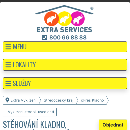
800 66 88 88
MENU
LOKALITY
SLUŽBY
Extra Vyklízení
Středočeský kraj
okres Kladno
Vyklízení stodol, usedlostí
STĚHOVÁNÍ KLADNO,
Objednat