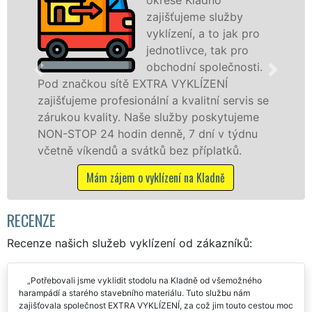
zajišťujeme služby
vyklízení, a to jak pro
jednotlivce, tak pro
obchodní společnosti.
 sítě EXTRA VYKLÍZENÍ
na Kladně a oko
rofesionální a kvalitní servis se
jak fyzickým, 
ity. Naše služby poskytujeme
zárukou kvalit
 hodin denně, 7 dní v týdnu
STOP bez dalšíc
dů a svátků bez příplatků.
Mám zájem 
zájem o vyklízení na Kladně
RECENZE
Recenze našich služeb vyklízení od zákazníků:
Potřebovali jsme vyklidit stodolu na Kladně od všemožného
harampádí a starého stavebního materiálu. Tuto službu nám
zajišťovala společnost EXTRA VYKLÍZENÍ, za což jim touto cestou moc