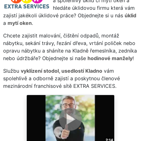
a spolehlivý úklid či mytí oken a
hledáte úklidovou firmu která vám
zajistí jakékoli úklidové práce? Objednejte si u nás
úklid
a
mytí oken
.
Chcete zajistit malování, čištění odpadů, montáž
nábytku, sekání trávy, řezání dřeva, vrtání poliček nebo
opravu nábytku a sháníte na Kladně řemeslníka, zedníka
nebo údržbáře? Objednejte si naše
hodinové manžely
!
Službu
vyklízení stodol, usedlostí Kladno
vám
spolehlivě a odborně zajistí a poskytnou členové
mezinárodní franchisové sítě EXTRA SERVICES.