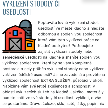
VYKLIZENÍ STODOLY ČI
USEDLOSTI
Poptáváte levné vyklízení stodol,
usedlostí ve městě Kladno a hledáte
odbornou a spolehlivou společnost,
která vám tyto vyklízecí práce na
Kladně poskytne? Potřebujete
zajistit vyklizení stodoly nebo
zemědělské usedlosti na Kladně a sháníte spolehlivou
vyklízecí společnost, která by se vám kompletně
postarala o celý průběh vyklizení stodoly nebo vyklizení
vaší zemědělské usedlosti? Jsme zavedená a prověřená
vyklízecí společnost
EXTRA SLUŽBY
, působící v okolí.
Nabízíme vám své letité zkušenosti a schopnosti v
oblasti vyklízecích služeb na Kladně. Jakékoli materiály
budete chtít ze své stodoly či usedlosti vyklidit, o vše
se postaráme. Dřevo, železo, sklo, sutě, látky, papír, nic