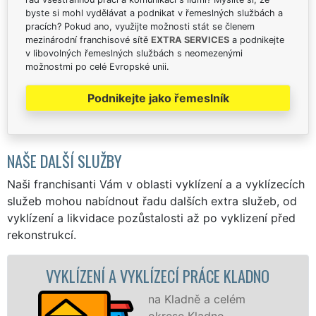
byste si mohl vydělávat a podnikat v řemeslných službách a
pracích? Pokud ano, využijte možnosti stát se členem
mezinárodní franchisové sítě
EXTRA SERVICES
a podnikejte
v libovolných řemeslných službách s neomezenými
možnostmi po celé Evropské unii.
Podnikejte jako řemeslník
NAŠE DALŠÍ SLUŽBY
Naši franchisanti Vám v oblasti vyklízení a a vyklízecích
služeb mohou nabídnout řadu dalších extra služeb, od
vyklízení a likvidace pozůstalosti až po vyklizení před
rekonstrukcí.
 A VYKLÍZECÍ PRÁCE KLADNO
VYKLÍZECÍ 
na Kladně a celém
okrese Kladno