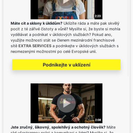
Máte cit a sklony k úklidům?
Uklízíte ráda a máte pak skvělý
pocit z té zářivé čistoty a vůně? Myslíte si, že byste si mohla
vydělávat a podnikat v úklidových službách? Pokud ano,
využijte možnosti stát se členem mezinárodní franchisové
sítě
EXTRA SERVICES
a podnikejte v úklidových službách s
neomezenými možnostmi po celé Evropské unii.
Podnikejte v uklízení
Jste zručný, šikovný, spolehlivý a ochotný člověk?
Máte
rád všestrannou práci a komunikaci s lidmi? Myslíte si, že