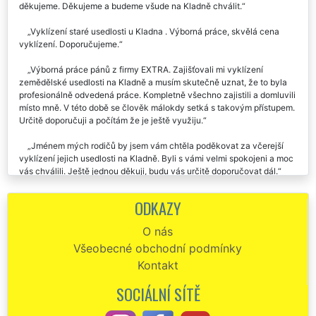
děkujeme. Děkujeme a budeme všude na Kladně chválit.
Vyklízení staré usedlosti u Kladna . Výborná práce, skvělá cena
vyklízení. Doporučujeme.
Výborná práce pánů z firmy EXTRA. Zajišťovali mi vyklízení
zemědělské usedlosti na Kladně a musím skutečně uznat, že to byla
profesionálně odvedená práce. Kompletně všechno zajistili a domluvili
místo mně. V této době se člověk málokdy setká s takovým přístupem.
Určitě doporučuji a počítám že je ještě využiju.
Jménem mých rodičů by jsem vám chtěla poděkovat za včerejší
vyklízení jejich usedlosti na Kladně. Byli s vámi velmi spokojeni a moc
vás chválili. Ještě jednou děkuji, budu vás určitě doporučovat dál.
Jsem velmi rád, že se mi právě tato společnost postarala o
ODKAZY
vyklizení naší stodoly na Kladně. Kompletně o všechno se postarali,
nám už předali jen krásně prázdnou a vyklizenou stodolu. Vše platilo
O nás
tak, jak jsme si na začátku ujednali. Skvělé služby, doporučuji.
Všeobecné obchodní podmínky
O vyklizení harampádí z naší stodoly na Kladně se nám postarala
Kontakt
firma EXTRA VYKLÍZENÍ. Jednoznačně perfektní práce. Nebylo nic, co
by se jim dalo vytknout.
SOCIÁLNÍ SÍTĚ