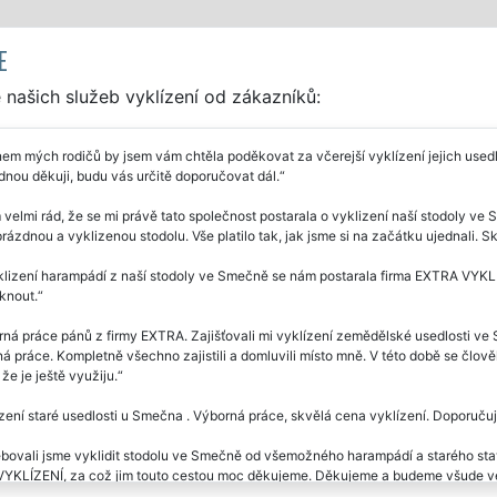
E
našich služeb vyklízení od zákazníků:
m mých rodičů by jsem vám chtěla poděkovat za včerejší vyklízení jejich usedlo
dnou děkuji, budu vás určitě doporučovat dál.
velmi rád, že se mi právě tato společnost postarala o vyklizení naší stodoly ve
rázdnou a vyklizenou stodolu. Vše platilo tak, jak jsme si na začátku ujednali. S
lizení harampádí z naší stodoly ve Smečně se nám postarala firma EXTRA VYKLÍZ
knout.
ná práce pánů z firmy EXTRA. Zajišťovali mi vyklízení zemědělské usedlosti ve
 práce. Kompletně všechno zajistili a domluvili místo mně. V této době se člov
že je ještě využiju.
zení staré usedlosti u Smečna . Výborná práce, skvělá cena vyklízení. Doporuču
bovali jsme vyklidit stodolu ve Smečně od všemožného harampádí a starého stav
YKLÍZENÍ, za což jim touto cestou moc děkujeme. Děkujeme a budeme všude ve