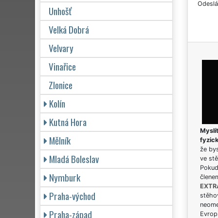
Odeslá
Unhošť
Velká Dobrá
Velvary
Vinařice
Zlonice
Kolín
Kutná Hora
Myslít
Mělník
fyzic
že bys
Mladá Boleslav
ve stě
Pokud 
Nymburk
člene
EXTR
Praha-východ
stěhov
neome
Praha-západ
Evrops