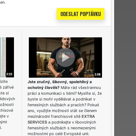
en.
ízíte
Jste zručný, šikovný, spolehlivý a
é zářivé
ochotný člověk?
Máte rád všestrannou
ste si
práci a komunikaci s lidmi? Myslíte si, že
lidových
byste si mohl vydělávat a podnikat v
možnosti
řemeslných službách a pracích? Pokud
chisové
ano, využijte možnosti stát se členem
jte v
mezinárodní franchisové sítě
EXTRA
nými
SERVICES
a podnikejte v libovolných
i.
řemeslných službách s neomezenými
možnostmi po celé Evropské unii.