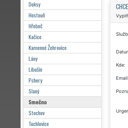
Doksy
CHCE
Hostouň
Vyplň
Hřebeč
Služb
Kačice
Kamenné Žehrovice
Datu
Lány
Kde
Libušín
Email
Pchery
Slaný
Pozn
Smečno
Urgen
Stochov
Tuchlovice