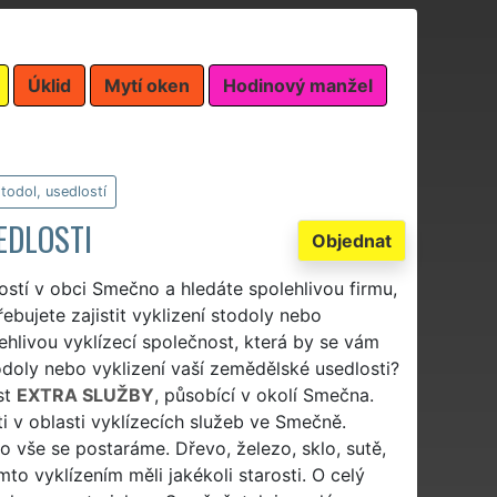
Úklid
Mytí oken
Hodinový manžel
stodol, usedlostí
EDLOSTI
Objednat
lostí v obci Smečno a hledáte spolehlivou firmu,
ebujete zajistit vyklizení stodoly nebo
hlivou vyklízecí společnost, která by se vám
odoly nebo vyklizení vaší zemědělské usedlosti?
st
EXTRA SLUŽBY
, působící v okolí Smečna.
i v oblasti vyklízecích služeb ve Smečně.
 o vše se postaráme. Dřevo, železo, sklo, sutě,
mto vyklízením měli jakékoli starosti. O celý