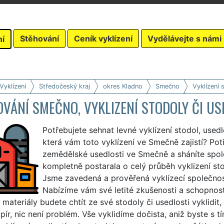
Stěhování
Ceník vyklízení
Vydělávejte s námi
ní
Vyklízení
Středočeský kraj
okres Kladno
Smečno
Vyklízení 
VÁNÍ SMEČNO, VYKLIZENÍ STODOLY ČI US
Potřebujete sehnat levné vyklízení stodol, used
která vám toto vyklízení ve Smečně zajistí? Potř
zemědělské usedlosti ve Smečně a sháníte spole
kompletně postarala o celý průběh vyklizení st
Jsme zavedená a prověřená vyklízecí společno
Nabízíme vám své letité zkušenosti a schopnost
 materiály budete chtít ze své stodoly či usedlosti vyklidit,
apír, nic není problém. Vše vyklidíme dočista, aniž byste s tí