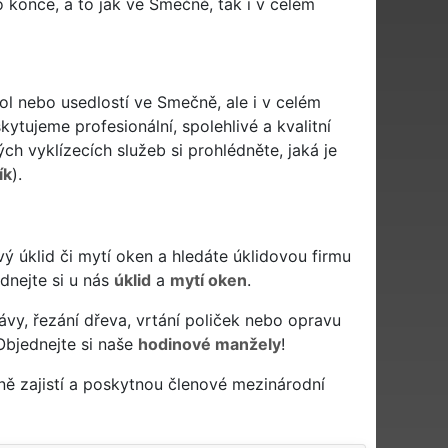
 konce, a to jak ve Smečně, tak i v celém
ol nebo usedlostí ve Smečně, ale i v celém
ytujeme profesionální, spolehlivé a kvalitní
h vyklízecích služeb si prohlédněte, jaká je
ík
).
ivý úklid či mytí oken a hledáte úklidovou firmu
ednejte si u nás
úklid
a
mytí oken
.
ávy, řezání dřeva, vrtání poliček nebo opravu
Objednejte si naše
hodinové manžely
!
ě zajistí a poskytnou členové mezinárodní