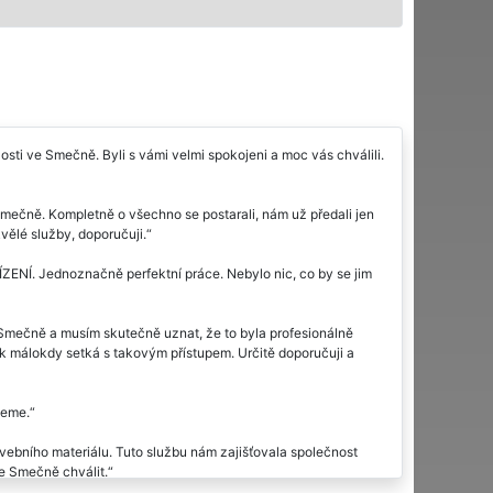
sti ve Smečně. Byli s vámi velmi spokojeni a moc vás chválili.
 Smečně. Kompletně o všechno se postarali, nám už předali jen
kvělé služby, doporučuji.
ENÍ. Jednoznačně perfektní práce. Nebylo nic, co by se jim
 Smečně a musím skutečně uznat, že to byla profesionálně
ěk málokdy setká s takovým přístupem. Určitě doporučuji a
jeme.
ebního materiálu. Tuto službu nám zajišťovala společnost
 Smečně chválit.