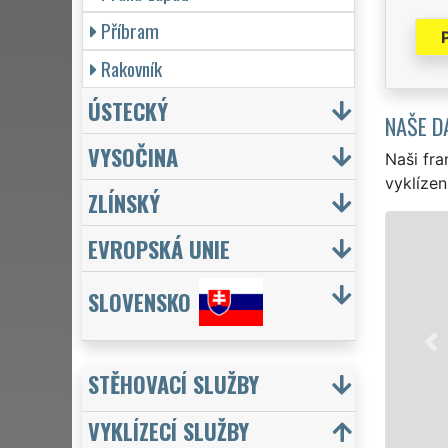
Příbram
Rakovník
ÚSTECKÝ
NAŠE D
VYSOČINA
Naši fra
vyklízen
ZLÍNSKÝ
VYKLÍZENÍ A VYKLÍZECÍ PRÁCE
EVROPSKÁ UNIE
ve Smečně a celém okrese Kladno zajišť
SLOVENSKO
pro jednotlivce, tak pro obchodní spol
VYKLÍZENÍ zajišťujeme profesionální a kv
Naše služby poskytujeme NON-STOP 24
včetně víkendů a svátků bez příplatků.
STĚHOVACÍ SLUŽBY
VYKLÍZECÍ SLUŽBY
Mám zájem o vyklízení ve Smečně