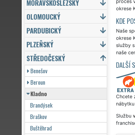
MORAVSKOSLEZSKÝ
proces v
okrese 
OLOMOUCKÝ
KDE PO
PARDUBICKÝ
Naše spo
okrese K
PLZEŇSKÝ
služby 
naše cen
STŘEDOČESKÝ
DALŠÍ 
Benešov
Beroun
Kladno
Chcete z
Brandýsek
nábytku
Braškov
Službu
franchi
Buštěhrad