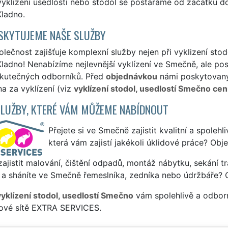
yklízení usedlostí nebo stodol se postaráme od začátku do
Kladno.
SKYTUJEME NAŠE SLUŽBY
lečnost zajišťuje komplexní služby nejen při vyklizení stod
ladno! Nenabízíme nejlevnější vyklízení ve Smečně, ale posk
skutečných odborníků. Před
objednávkou
námi poskytovanýc
a za vyklízení (viz
vyklízení stodol, usedlostí Smečno cen
SLUŽBY, KTERÉ VÁM MŮŽEME NABÍDNOUT
Přejete si ve Smečně zajistit kvalitní a spolehl
která vám zajistí jakékoli úklidové práce? Obj
ajistit malování, čištění odpadů, montáž nábytku, sekání tr
 a sháníte ve Smečně řemeslníka, zedníka nebo údržbáře? 
vyklízení stodol, usedlostí Smečno
vám spolehlivě a odborn
sové sítě EXTRA SERVICES.