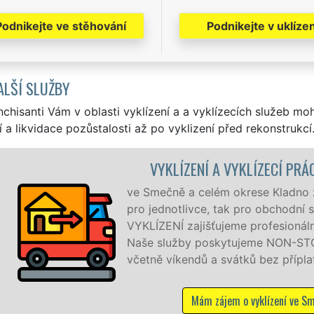
Podnikejte ve stěhování
Podnikejte v uklízen
ALŠÍ SLUŽBY
nchisanti Vám v oblasti vyklízení a a vyklízecích služeb mo
í a likvidace pozůstalosti až po vyklizení před rekonstrukcí
 SMEČNO
ujeme služby vyklízení, a to jak
ečnosti. Pod značkou sítě EXTRA
alitní servis se zárukou kvality.
 hodin denně, 7 dní v týdnu