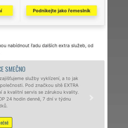
í
Podnikejte jako řemeslník
hou nabídnout řadu dalších extra služeb, od
.
VYKLÍZECÍ PRÁCE A SLUŽBY SME
Společnost EXTRA VYKLÍZENÍ zajištuje prostř
poboček levné, přesto kvalitní a profesionáln
okolí. Poskytujeme tuto službu jak fyzickým,
zárukou kvalitně odvedené práce, a to NON-ST
Mám zájem o vyklízecí práce ve Smečně