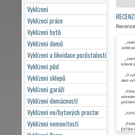
Vyklízení
RECENZ
Vyklízecí práce
Recenze 
Vyklízení bytů
Vyklízení domů
Jméne
Ještě je
Vyklízení a likvidace pozůstalostí
Jsem 
Vyklízení půd
krásně p
O vyk
Vyklízení sklepů
dalo vyt
Vyklízení garáží
Výbor
odvedená
Vyklízení domácností
počítám 
Vyklízení ne/bytových prostor
Vyklí
Vyklízení nemovitostí
Potře
EXTRA V
Vyklízení firem