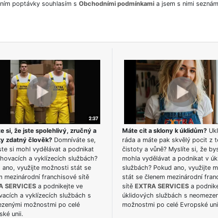
ním poptávky souhlasím s
Obchodními podmínkami
a jsem s nimi seznám
e si, že jste spolehlivý, zručný a
Máte cit a sklony k úklidům?
Ukl
ky zdatný člověk?
Domníváte se,
ráda a máte pak skvělý pocit z t
te si mohl vydělávat a podnikat
čistoty a vůně? Myslíte si, že by
hovacích a vyklízecích službách?
mohla vydělávat a podnikat v úk
ano, využijte možnosti stát se
službách? Pokud ano, využijte 
m mezinárodní franchisové sítě
stát se členem mezinárodní fran
A SERVICES
a podnikejte ve
sítě
EXTRA SERVICES
a podnike
acích a vyklízecích službách s
úklidových službách s neomeze
zenými možnostmi po celé
možnostmi po celé Evropské uni
ké unii.