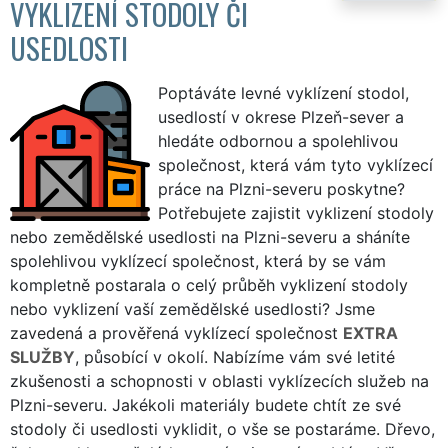
VYKLIZENÍ STODOLY ČI
USEDLOSTI
Poptáváte levné vyklízení stodol,
usedlostí v okrese Plzeň-sever a
hledáte odbornou a spolehlivou
společnost, která vám tyto vyklízecí
práce na Plzni-severu poskytne?
Potřebujete zajistit vyklizení stodoly
nebo zemědělské usedlosti na Plzni-severu a sháníte
spolehlivou vyklízecí společnost, která by se vám
kompletně postarala o celý průběh vyklizení stodoly
nebo vyklizení vaší zemědělské usedlosti? Jsme
zavedená a prověřená vyklízecí společnost
EXTRA
SLUŽBY
, působící v okolí. Nabízíme vám své letité
zkušenosti a schopnosti v oblasti vyklízecích služeb na
Plzni-severu. Jakékoli materiály budete chtít ze své
stodoly či usedlosti vyklidit, o vše se postaráme. Dřevo,