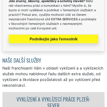
Jste zručný, šikovný, spolehlivý a ochotný člověk?
Máte
rád všestrannou práci a komunikaci s lidmi? Myslíte si, že
byste si mohl vydělávat a podnikat v řemeslných službách a
pracích? Pokud ano, využijte možnosti stát se členem
mezinárodní franchisové sítě
EXTRA SERVICES
a podnikejte
v libovolných řemeslných službách s neomezenými
možnostmi po celé Evropské unii.
Podnikejte jako řemeslník
NAŠE DALŠÍ SLUŽBY
Naši franchisanti Vám v oblasti vyklízení a a vyklízecích
služeb mohou nabídnout řadu dalších extra služeb, od
vyklízení a likvidace pozůstalosti až po vyklizení před
rekonstrukcí.
 A VYKLÍZECÍ PRÁCE PLZEŇ-
VYKLÍZECÍ PR
SEVER