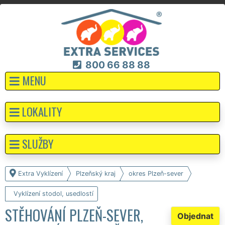
800 66 88 88
MENU
LOKALITY
SLUŽBY
Extra Vyklízení
Plzeňský kraj
okres Plzeň-sever
Vyklízení stodol, usedlostí
STĚHOVÁNÍ PLZEŇ-SEVER,
Objednat