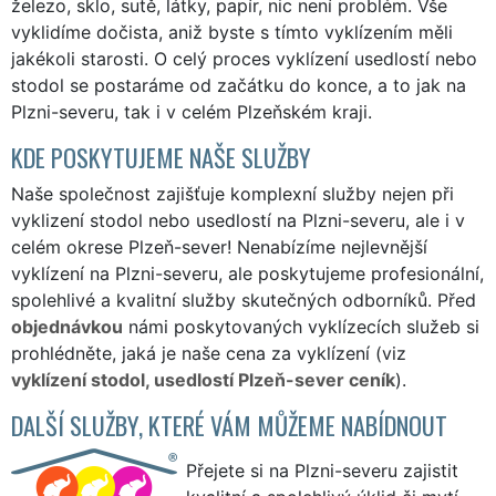
železo, sklo, sutě, látky, papír, nic není problém. Vše
vyklidíme dočista, aniž byste s tímto vyklízením měli
jakékoli starosti. O celý proces vyklízení usedlostí nebo
stodol se postaráme od začátku do konce, a to jak na
Plzni-severu, tak i v celém Plzeňském kraji.
KDE POSKYTUJEME NAŠE SLUŽBY
Naše společnost zajišťuje komplexní služby nejen při
vyklizení stodol nebo usedlostí na Plzni-severu, ale i v
celém okrese Plzeň-sever! Nenabízíme nejlevnější
vyklízení na Plzni-severu, ale poskytujeme profesionální,
spolehlivé a kvalitní služby skutečných odborníků. Před
objednávkou
námi poskytovaných vyklízecích služeb si
prohlédněte, jaká je naše cena za vyklízení (viz
vyklízení stodol, usedlostí Plzeň-sever ceník
).
DALŠÍ SLUŽBY, KTERÉ VÁM MŮŽEME NABÍDNOUT
Přejete si na Plzni-severu zajistit