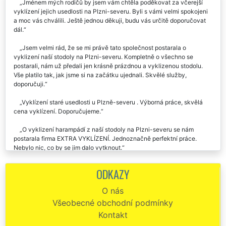
Jménem mých rodičů by jsem vám chtěla poděkovat za včerejší
vyklízení jejich usedlosti na Plzni-severu. Byli s vámi velmi spokojeni
a moc vás chválili. Ještě jednou děkuji, budu vás určitě doporučovat
dál.
Jsem velmi rád, že se mi právě tato společnost postarala o
vyklizení naší stodoly na Plzni-severu. Kompletně o všechno se
postarali, nám už předali jen krásně prázdnou a vyklizenou stodolu.
Vše platilo tak, jak jsme si na začátku ujednali. Skvělé služby,
doporučuji.
Vyklízení staré usedlosti u Plzně-severu . Výborná práce, skvělá
cena vyklízení. Doporučujeme.
O vyklizení harampádí z naší stodoly na Plzni-severu se nám
postarala firma EXTRA VYKLÍZENÍ. Jednoznačně perfektní práce.
Nebylo nic, co by se jim dalo vytknout.
Výborná práce pánů z firmy EXTRA. Zajišťovali mi vyklízení
ODKAZY
zemědělské usedlosti na Plzni-severu a musím skutečně uznat, že to
byla profesionálně odvedená práce. Kompletně všechno zajistili a
O nás
domluvili místo mně. V této době se člověk málokdy setká s takovým
Všeobecné obchodní podmínky
přístupem. Určitě doporučuji a počítám že je ještě využiju.
Kontakt
Potřebovali jsme vyklidit stodolu na Plzni-severu od všemožného