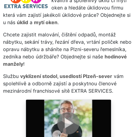
kvalitní a spolehlivý úklid či mytí
oken a hledáte úklidovou firmu
která vám zajistí jakékoli úklidové práce? Objednejte si
u nás
úklid
a
mytí oken
.
Chcete zajistit malování, čištění odpadů, montáž
nábytku, sekání trávy, řezání dřeva, vrtání poliček nebo
opravu nábytku a sháníte na Plzni-severu řemeslníka,
zedníka nebo údržbáře? Objednejte si naše
hodinové
manžely
!
Službu
vyklízení stodol, usedlostí Plzeň-sever
vám
spolehlivě a odborně zajistí a poskytnou členové
mezinárodní franchisové sítě EXTRA SERVICES.