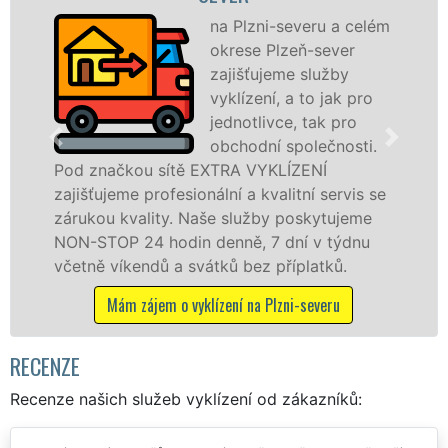
na Plzni-severu a celém
okrese Plzeň-sever
zajišťujeme služby
vyklízení, a to jak pro
jednotlivce, tak pro
na Plzni-severu
obchodní společnosti.
službu jak fyzi
 sítě EXTRA VYKLÍZENÍ
osobám se záru
rofesionální a kvalitní servis se
práce, a to NON
ity. Naše služby poskytujeme
 hodin denně, 7 dní v týdnu
Mám zájem o v
dů a svátků bez příplatků.
em o vyklízení na Plzni-severu
RECENZE
Recenze našich služeb vyklízení od zákazníků: