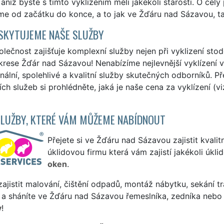
 aniž byste s tímto vyklízením měli jakékoli starosti. O cel
e od začátku do konce, a to jak ve Žďáru nad Sázavou, tak
SKYTUJEME NAŠE SLUŽBY
lečnost zajišťuje komplexní služby nejen při vyklizení stod
krese Žďár nad Sázavou! Nenabízíme nejlevnější vyklízení 
nální, spolehlivé a kvalitní služby skutečných odborníků. P
ích služeb si prohlédněte, jaká je naše cena za vyklízení (v
SLUŽBY, KTERÉ VÁM MŮŽEME NABÍDNOUT
Přejete si ve Žďáru nad Sázavou zajistit kvalitn
úklidovou firmu která vám zajistí jakékoli úkl
oken
.
ajistit malování, čištění odpadů, montáž nábytku, sekání tr
 a sháníte ve Žďáru nad Sázavou řemeslníka, zedníka nebo
y
!