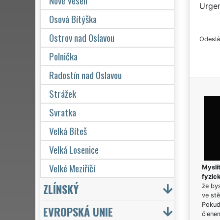
Nové Veselí
Urgen
Osová Bítýška
Ostrov nad Oslavou
Odeslá
Polnička
Radostín nad Oslavou
Strážek
Svratka
Velká Bíteš
Velká Losenice
Velké Meziříčí
Myslít
fyzic
ZLÍNSKÝ
že bys
ve stě
Pokud 
EVROPSKÁ UNIE
člene