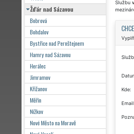
Službu
Žďár nad Sázavou
mezinár
Bobrová
CHCE
Bohdalov
Vyplň
Bystřice nad Pernštejnem
Hamry nad Sázavou
Služb
Herálec
Datu
Jimramov
Křižanov
Kde
Měřín
Email
Nížkov
Pozn
Nové Město na Moravě