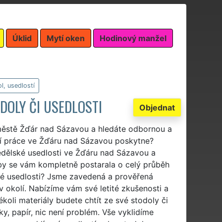
Úklid
Mytí oken
Hodinový manžel
l, usedlostí
DOLY ČI USEDLOSTI
Objednat
 městě Žďár nad Sázavou a hledáte odbornou a
ecí práce ve Žďáru nad Sázavou poskytne?
mědělské usedlosti ve Žďáru nad Sázavou a
á by se vám kompletně postarala o celý průběh
ské usedlosti? Jsme zavedená a prověřená
 v okolí. Nabízíme vám své letité zkušenosti a
koli materiály budete chtít ze své stodoly či
tky, papír, nic není problém. Vše vyklidíme