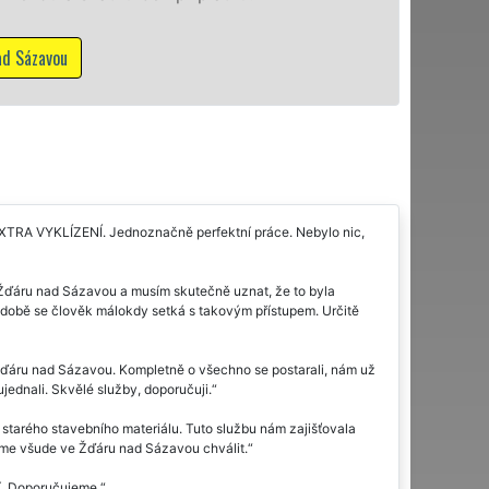
Mám zájem o vyklí
EXTRA VYKLÍZENÍ. Jednoznačně perfektní práce. Nebylo nic,
 Žďáru nad Sázavou a musím skutečně uznat, že to byla
o době se člověk málokdy setká s takovým přístupem. Určitě
e Žďáru nad Sázavou. Kompletně o všechno se postarali, nám už
ujednali. Skvělé služby, doporučuji.
tarého stavebního materiálu. Tuto službu nám zajišťovala
me všude ve Žďáru nad Sázavou chválit.
í. Doporučujeme.