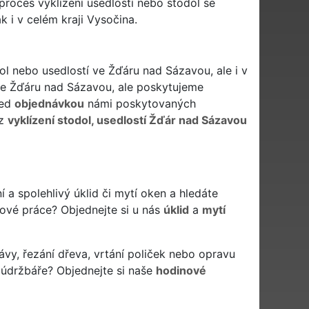
ý proces vyklízení usedlostí nebo stodol se
 i v celém kraji Vysočina.
ol nebo usedlostí ve Žďáru nad Sázavou, ale i v
ve Žďáru nad Sázavou, ale poskytujeme
řed
objednávkou
námi poskytovaných
iz
vyklízení stodol, usedlostí Žďár nad Sázavou
í a spolehlivý úklid či mytí oken a hledáte
idové práce? Objednejte si u nás
úklid
a
mytí
ávy, řezání dřeva, vrtání poliček nebo opravu
 údržbáře? Objednejte si naše
hodinové