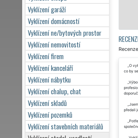
Vyklízení garáží
Mám zájem o
Vyklízení domácností
Vyklízení ne/bytových prostor
RECENZ
Vyklízení nemovitostí
Recenze 
Vyklízení firem
Vyklízení kanceláří
O vyk
co by se
Vyklízení nábytku
Výbor
profesio
Vyklízení chalup, chat
doporuču
Vyklízení skladů
Jsem 
předali 
Vyklízení pozemků
Potře
Vyklízení stavebních materiálů
společn
Vyklízení stodol, usedlostí
Vyklí