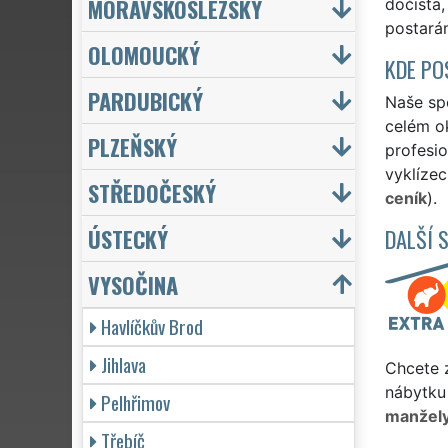
MORAVSKOSLEZSKÝ
dočista,
postarám
OLOMOUCKÝ
KDE PO
PARDUBICKÝ
Naše spo
celém o
PLZEŇSKÝ
profesio
vyklízec
STŘEDOČESKÝ
ceník
).
ÚSTECKÝ
DALŠÍ 
VYSOČINA
Havlíčkův Brod
Jihlava
Chcete z
nábytku
Pelhřimov
manžel
Třebíč