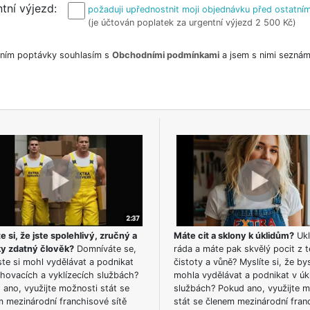
tní výjezd
požaduji upřednostnit moji objednávku před ostatním
(je účtován poplatek za urgentní výjezd 2 500 Kč)
ním poptávky souhlasím s
Obchodními podmínkami
a jsem s nimi seznám
e si, že jste spolehlivý, zručný a
Máte cit a sklony k úklidům?
Ukl
ky zdatný člověk?
Domníváte se,
ráda a máte pak skvělý pocit z t
te si mohl vydělávat a podnikat
čistoty a vůně? Myslíte si, že by
hovacích a vyklízecích službách?
mohla vydělávat a podnikat v úk
ano, využijte možnosti stát se
službách? Pokud ano, využijte 
m mezinárodní franchisové sítě
stát se členem mezinárodní fran