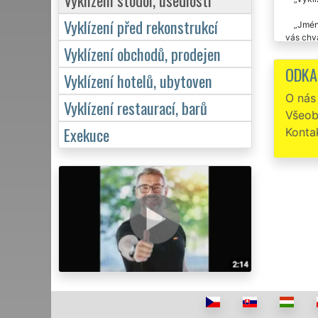
Vyklízení před rekonstrukcí
Jméne
vás chvá
Vyklízení obchodů, prodejen
ODKA
Vyklízení hotelů, ubytoven
O nás
Vyklízení restaurací, barů
Všeob
Exekuce
Konta