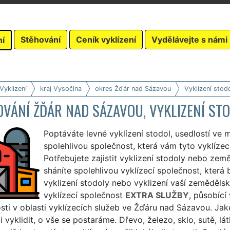
Stěhování
Ceník vyklízení
Vydělávejte s námi
ní
Vyklízení
kraj Vysočina
okres Žďár nad Sázavou
Vyklízení stodo
VÁNÍ ŽĎÁR NAD SÁZAVOU, VYKLIZENÍ STO
Poptáváte levné vyklízení stodol, usedlostí ve
spolehlivou společnost, která vám tyto vyklíz
Potřebujete zajistit vyklizení stodoly nebo ze
sháníte spolehlivou vyklízecí společnost, kter
vyklizení stodoly nebo vyklizení vaší zeměděl
vyklízecí společnost
EXTRA SLUŽBY
, působící
ti v oblasti vyklízecích služeb ve Žďáru nad Sázavou. Jaké
i vyklidit, o vše se postaráme. Dřevo, železo, sklo, sutě, lá