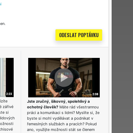
i
en.
ízíte
Jste zručný, šikovný, spolehlivý a
é zářivé
ochotný člověk?
Máte rád všestrannou
ste si
práci a komunikaci s lidmi? Myslíte si, že
lidových
byste si mohl vydělávat a podnikat v
možnosti
řemeslných službách a pracích? Pokud
chisové
ano, využijte možnosti stát se členem