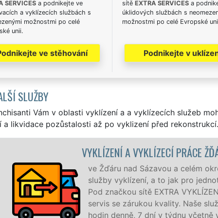
A SERVICES
a podnikejte ve
sítě
EXTRA SERVICES
a podnike
acích a vyklízecích službách s
úklidových službách s neomeze
zenými možnostmi po celé
možnostmi po celé Evropské uni
ké unii.
Podnikejte ve stěhování
Podnikejte v uklízen
ALŠÍ SLUŽBY
nchisanti Vám v oblasti vyklízení a a vyklízecích služeb mo
í a likvidace pozůstalosti až po vyklizení před rekonstrukcí
LÍZECÍ PRÁCE ŽĎÁR NAD SÁZAVOU
avou a celém okrese Žďár nad Sázavou zajišťujeme
 a to jak pro jednotlivce, tak pro obchodní společnosti.
EXTRA VYKLÍZENÍ zajišťujeme profesionální a kvalitní
u kvality. Naše služby poskytujeme NON-STOP 24
í v týdnu včetně víkendů a svátků bez příplatků.