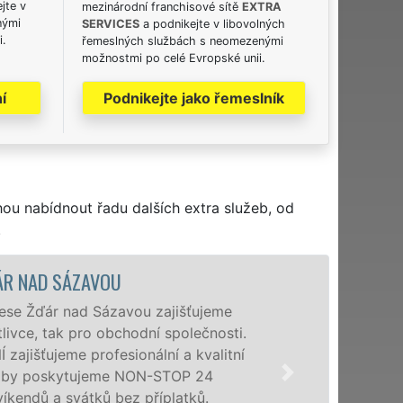
jte v
mezinárodní franchisové sítě
EXTRA
nými
SERVICES
a podnikejte v libovolných
i.
řemeslných službách s neomezenými
možnostmi po celé Evropské unii.
í
Podnikejte jako řemeslník
hou nabídnout řadu dalších extra služeb, od
.
VYKLÍZECÍ PRÁCE 
Společnost EXTRA VYKLÍZ
poboček levné, přesto kv
Sázavou a okolí. Poskyt
osobám se zárukou kval
příplatků.