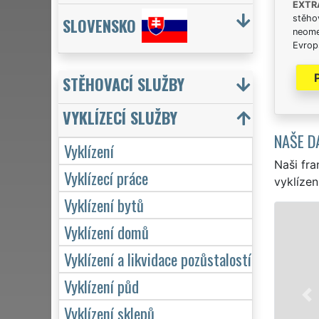
EXTR
stěhov
SLOVENSKO
neome
Evrops
STĚHOVACÍ SLUŽBY
VYKLÍZECÍ SLUŽBY
NAŠE D
Vyklízení
Naši fra
Vyklízecí práce
vyklízen
Vyklízení bytů
VYKLÍZENÍ A VYK
Vyklízení domů
ve Žďáru nad Sáz
Vyklízení a likvidace pozůstalostí
služby vyklízení,
Pod značkou sítě 
Vyklízení půd
servis se záruko
Vyklízení sklepů
hodin denně, 7 dn