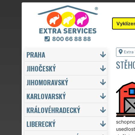
Vyklíze
800 66 88 88
PRAHA
Extra 
STĚHO
JIHOČESKÝ
JIHOMORAVSKÝ
KARLOVARSKÝ
KRÁLOVÉHRADECKÝ
LIBERECKÝ
schopnos
usedlost