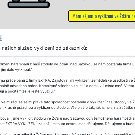
 vyklízení ve Žďáru nad Sázavou
E
našich služeb vyklízení od zákazníků:
lizení harampádí z naší stodoly ve Žďáru nad Sázavou se nám postarala firma 
 jim dalo vytknout.
ná práce pánů z firmy EXTRA. Zajišťovali mi vyklízení zemědělské usedlosti ve
nálně odvedená práce. Kompletně všechno zajistili a domluvili místo mně. V tét
ji a počítám že je ještě využiju.
velmi rád, že se mi právě tato společnost postarala o vyklizení naší stodoly v
jen krásně prázdnou a vyklizenou stodolu. Vše platilo tak, jak jsme si na začátku 
bovali jsme vyklidit stodolu ve Žďáru nad Sázavou od všemožného harampádí a s
ost EXTRA VYKLÍZENÍ, za což jim touto cestou moc děkujeme. Děkujeme a bude
zení staré usedlosti u Žďáru nad Sázavou . Výborná práce, skvělá cena vyklízen