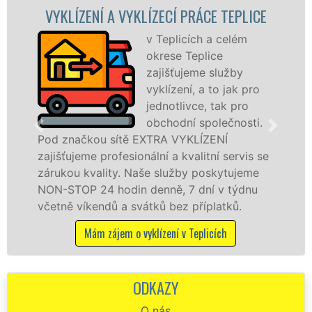
ZENÍ A VYKLÍZECÍ PRÁCE TEPLICE
VYKLÍZ
v Teplicích a celém
okrese Teplice
zajišťujeme služby
vyklízení, a to jak pro
jednotlivce, tak pro
obchodní společnosti.
čkou sítě EXTRA VYKLÍZENÍ
v Teplicích
eme profesionální a kvalitní servis se
jak fyzick
 kvality. Naše služby poskytujeme
zárukou kv
P 24 hodin denně, 7 dní v týdnu
STOP bez d
íkendů a svátků bez příplatků.
Mám z
Mám zájem o vyklízení v Teplicích
ODKAZY
O nás