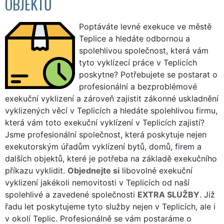
OBJEKTŮ
Poptáváte levné exekuce ve městě
Teplice a hledáte odbornou a
spolehlivou společnost, která vám
tyto vyklízecí práce v Teplicích
poskytne? Potřebujete se postarat o
profesionální a bezproblémové
exekuční vyklizení a zároveň zajistit zákonné uskladnění
vyklizených věcí v Teplicích a hledáte spolehlivou firmu,
která vám toto exekuční vyklízení v Teplicích zajistí?
Jsme profesionální společnost, která poskytuje nejen
exekutorským úřadům vyklízení bytů, domů, firem a
dalších objektů, které je potřeba na základě exekučního
příkazu vyklidit.
Objednejte si
libovolné exekuční
vyklizení jakékoli nemovitosti v Teplicích od naší
spolehlivé a zavedené společnosti
EXTRA SLUŽBY
. Již
řadu let poskytujeme tyto služby nejen v Teplicích, ale i
v okolí Teplic. Profesionálně se vám postaráme o