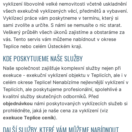
vyklizení libovolně velké nemovitosti včetně uskladnění
všech exekučně vyklizených věcí, předmětů a vybavení.
Vyklízecí práce vám poskytneme v termínu, který si
sami zvolíte a určíte. S námi se nemusíte o nic starat.
Veškerý průběh všech úkonů zajistíme a obstaráme za
vás. Tento servis vám můžeme nabídnout v okrese
Teplice nebo celém Ústeckém kraji.
KDE POSKYTUJEME NAŠE SLUŽBY
Naše společnost zajišťuje komplexní služby nejen při
exekuce - exekuční vyklizení objektu v Teplicích, ale i v
celém okrese Teplice! Nenabízíme nejlevnější vyklízení v
Teplicích, ale poskytujeme profesionální, spolehlivé a
kvalitní služby skutečných odborníků. Před
objednávkou
námi poskytovaných vyklízecích služeb si
prohlédněte, jaká je naše cena za vyklízení (viz
exekuce Teplice ceník
).
DALŠÍ SLUŽBY, KTERÉ VÁM MŮŽEME NABÍDNOUT