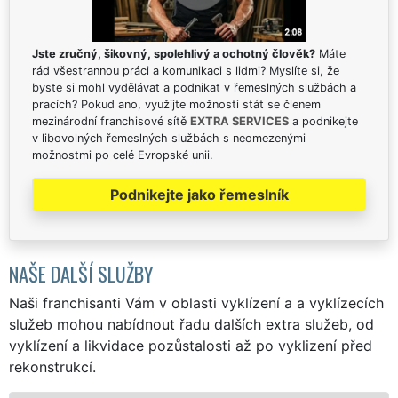
Jste zručný, šikovný, spolehlivý a ochotný člověk?
Máte
rád všestrannou práci a komunikaci s lidmi? Myslíte si, že
byste si mohl vydělávat a podnikat v řemeslných službách a
pracích? Pokud ano, využijte možnosti stát se členem
mezinárodní franchisové sítě
EXTRA SERVICES
a podnikejte
v libovolných řemeslných službách s neomezenými
možnostmi po celé Evropské unii.
Podnikejte jako řemeslník
NAŠE DALŠÍ SLUŽBY
Naši franchisanti Vám v oblasti vyklízení a a vyklízecích
služeb mohou nabídnout řadu dalších extra služeb, od
vyklízení a likvidace pozůstalosti až po vyklizení před
rekonstrukcí.