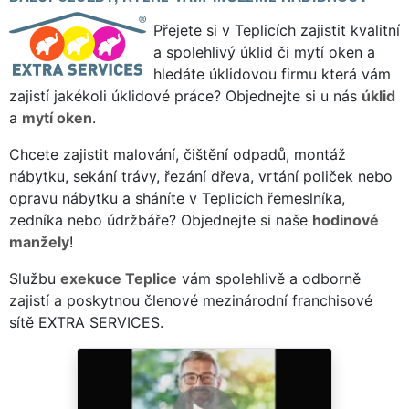
Přejete si v Teplicích zajistit kvalitní
a spolehlivý úklid či mytí oken a
hledáte úklidovou firmu která vám
zajistí jakékoli úklidové práce? Objednejte si u nás
úklid
a
mytí oken
.
Chcete zajistit malování, čištění odpadů, montáž
nábytku, sekání trávy, řezání dřeva, vrtání poliček nebo
opravu nábytku a sháníte v Teplicích řemeslníka,
zedníka nebo údržbáře? Objednejte si naše
hodinové
manžely
!
Službu
exekuce Teplice
vám spolehlivě a odborně
zajistí a poskytnou členové mezinárodní franchisové
sítě EXTRA SERVICES.