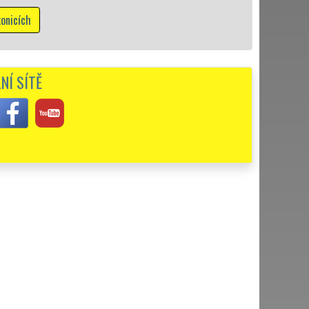
Mám zájem o vyk
NÍ SÍTĚ