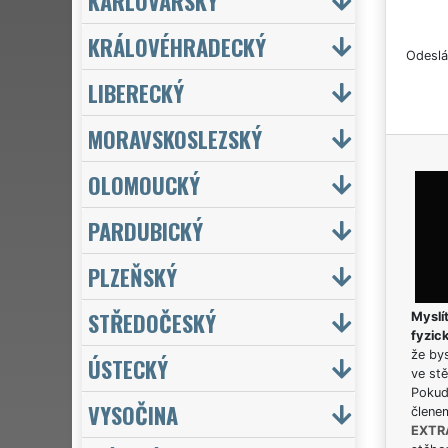
KARLOVARSKÝ
KRÁLOVÉHRADECKÝ
Odeslá
LIBERECKÝ
MORAVSKOSLEZSKÝ
OLOMOUCKÝ
PARDUBICKÝ
PLZEŇSKÝ
STŘEDOČESKÝ
Myslít
fyzic
že bys
ÚSTECKÝ
ve stě
Pokud 
VYSOČINA
člene
EXTR