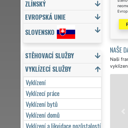
stěhov
ZLÍNSKÝ
neome
Evrops
EVROPSKÁ UNIE
SLOVENSKO
NAŠE D
STĚHOVACÍ SLUŽBY
Naši fra
vyklízen
VYKLÍZECÍ SLUŽBY
Vyklízení
VYKLÍZENÍ A 
Vyklízecí práce
ve Strakonicích a
a to jak pro jedn
Vyklízení bytů
sítě EXTRA VYKLÍZ
zárukou kvality.
Vyklízení domů
7 dní v týdnu vče
Vyklízení a likvidace pozůstalostí