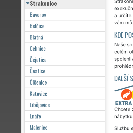
Strakoni
Strakonice
exekučně
Bavorov
a určíte
vám můž
Belčice
KDE PO
Blatná
Naše spo
Cehnice
celém ok
Čejetice
spolehli
prohlédn
Čestice
DALŠÍ 
Číčenice
Katovice
Libějovice
Chcete z
Lnáře
nábytku 
Malenice
Službu