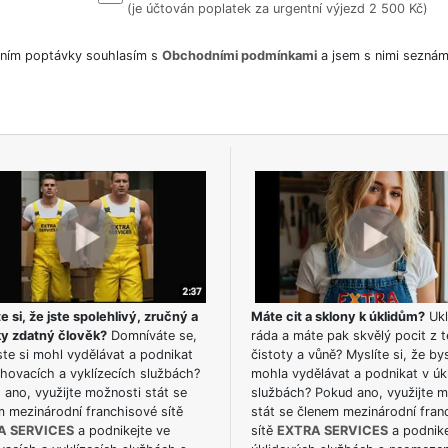
(je účtován poplatek za urgentní výjezd 2 500 Kč)
ním poptávky souhlasím s
Obchodními podmínkami
a jsem s nimi seznám
e si, že jste spolehlivý, zručný a
Máte cit a sklony k úklidům?
Ukl
ky zdatný člověk?
Domníváte se,
ráda a máte pak skvělý pocit z t
te si mohl vydělávat a podnikat
čistoty a vůně? Myslíte si, že by
hovacích a vyklízecích službách?
mohla vydělávat a podnikat v úk
ano, využijte možnosti stát se
službách? Pokud ano, využijte 
m mezinárodní franchisové sítě
stát se členem mezinárodní fran
A SERVICES
a podnikejte ve
sítě
EXTRA SERVICES
a podnike