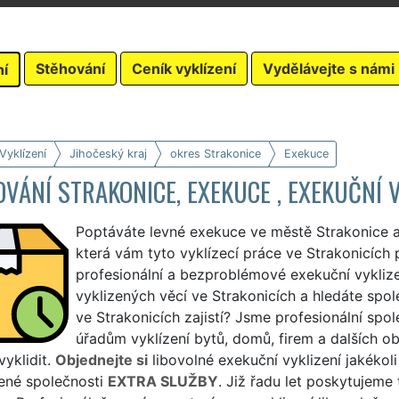
Stěhování
Ceník vyklízení
Vydělávejte s námi
ní
Vyklízení
Jihočeský kraj
okres Strakonice
Exekuce
VÁNÍ STRAKONICE, EXEKUCE , EXEKUČNÍ 
Poptáváte levné exekuce ve městě Strakonice a
která vám tyto vyklízecí práce ve Strakonicích
profesionální a bezproblémové exekuční vyklize
vyklizených věcí ve Strakonicích a hledáte spol
ve Strakonicích zajistí? Jsme profesionální spo
úřadům vyklízení bytů, domů, firem a dalších ob
vyklidit.
Objednejte si
libovolné exekuční vyklizení jakékoli
ené společnosti
EXTRA SLUŽBY
. Již řadu let poskytujeme 