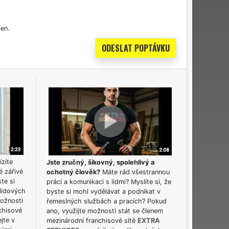
en.
ízíte
Jste zručný, šikovný, spolehlivý a
é zářivé
ochotný člověk?
Máte rád všestrannou
ste si
práci a komunikaci s lidmi? Myslíte si, že
lidových
byste si mohl vydělávat a podnikat v
možnosti
řemeslných službách a pracích? Pokud
chisové
ano, využijte možnosti stát se členem
jte v
mezinárodní franchisové sítě
EXTRA