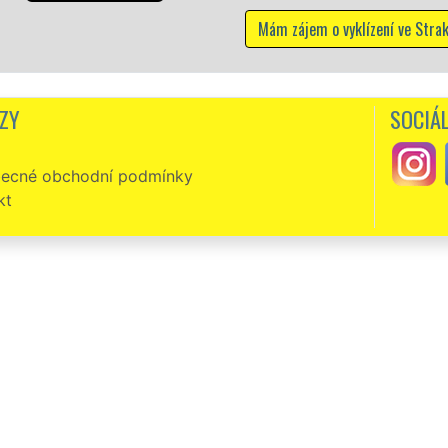
m o vyklízení ve Strakonicích
ZY
SOCIÁL
ecné obchodní podmínky
kt