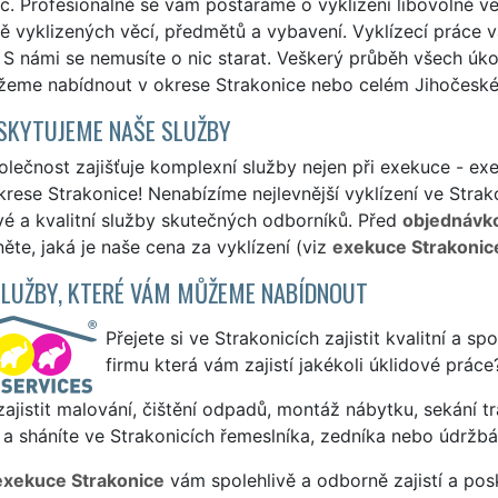
c. Profesionálně se vám postaráme o vyklizení libovolně v
 vyklizených věcí, předmětů a vybavení. Vyklízecí práce v
. S námi se nemusíte o nic starat. Veškerý průběh všech úk
eme nabídnout v okrese Strakonice nebo celém Jihočeském
SKYTUJEME NAŠE SLUŽBY
lečnost zajišťuje komplexní služby nejen při exekuce - exek
rese Strakonice! Nenabízíme nejlevnější vyklízení ve Strako
vé a kvalitní služby skutečných odborníků. Před
objednávk
ěte, jaká je naše cena za vyklízení (viz
exekuce Strakonic
SLUŽBY, KTERÉ VÁM MŮŽEME NABÍDNOUT
Přejete si ve Strakonicích zajistit kvalitní a s
firmu která vám zajistí jakékoli úklidové práce
ajistit malování, čištění odpadů, montáž nábytku, sekání tr
a sháníte ve Strakonicích řemeslníka, zedníka nebo údržbá
exekuce Strakonice
vám spolehlivě a odborně zajistí a pos