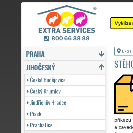
Vyklíze
800 66 88 88
PRAHA
Extra 
STĚHO
JIHOČESKÝ
České Budějovice
Český Krumlov
Jindřichův Hradec
Písek
příkazu 
Prachatice
a zaved