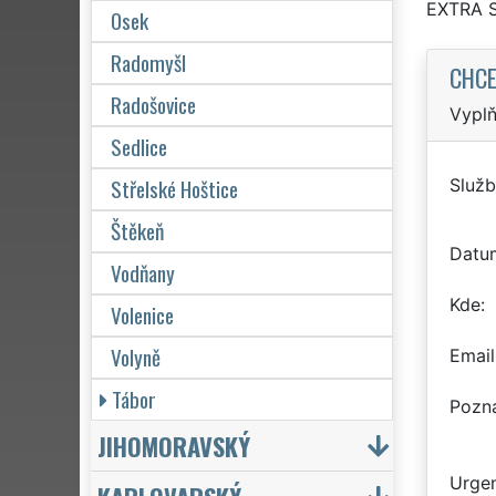
EXTRA 
Osek
Radomyšl
CHCE
Radošovice
Vyplň
Sedlice
Střelské Hoštice
Služb
Štěkeň
Datu
Vodňany
Kde
Volenice
Volyně
Email
Tábor
Pozn
JIHOMORAVSKÝ
Urgen