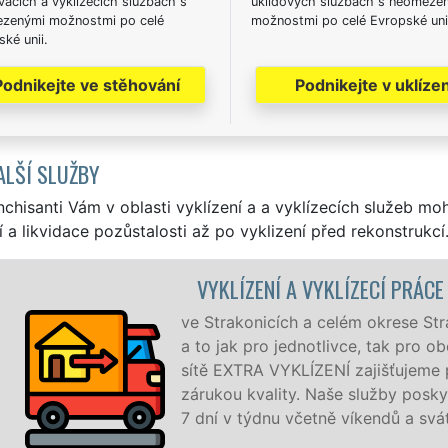
acích a vyklízecích službách s
úklidových službách s neomeze
zenými možnostmi po celé
možnostmi po celé Evropské uni
ké unii.
Podnikejte ve stěhování
Podnikejte v uklízen
ALŠÍ SLUŽBY
nchisanti Vám v oblasti vyklízení a a vyklízecích služeb mo
í a likvidace pozůstalosti až po vyklizení před rekonstrukcí
VYKLÍZECÍ PRÁCE STRAKONICE
 celém okrese Strakonice zajišťujeme služby vyklízení,
otlivce, tak pro obchodní společnosti. Pod značkou
ENÍ zajišťujeme profesionální a kvalitní servis se
 Naše služby poskytujeme NON-STOP 24 hodin denně,
tně víkendů a svátků bez příplatků.