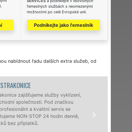
nými
SERVICES
a podnikejte v libovolných
i.
řemeslných službách s neomezenými
možnostmi po celé Evropské unii.
í
Podnikejte jako řemeslník
hou nabídnout řadu dalších extra služeb, od
.
VYKLÍZECÍ PRÁ
Společnost EXTRA VYKLÍZ
poboček levné, přesto kv
Strakonicích a okolí. Po
osobám se zárukou kval
příplatků.