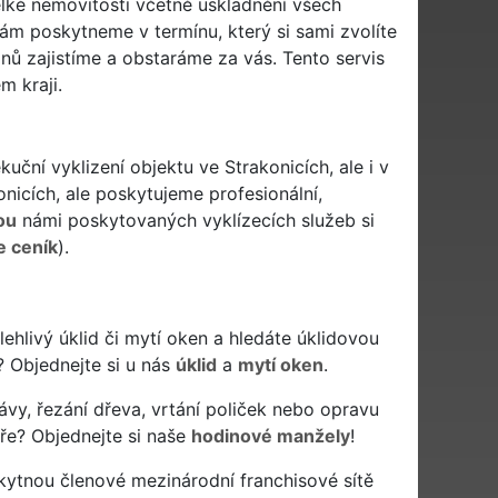
elké nemovitosti včetně uskladnění všech
ám poskytneme v termínu, který si sami zvolíte
onů zajistíme a obstaráme za vás. Tento servis
 kraji.
uční vyklizení objektu ve Strakonicích, ale i v
nicích, ale poskytujeme profesionální,
ou
námi poskytovaných vyklízecích služeb si
e ceník
).
polehlivý úklid či mytí oken a hledáte úklidovou
? Objednejte si u nás
úklid
a
mytí oken
.
ávy, řezání dřeva, vrtání poliček nebo opravu
ře? Objednejte si naše
hodinové manžely
!
kytnou členové mezinárodní franchisové sítě