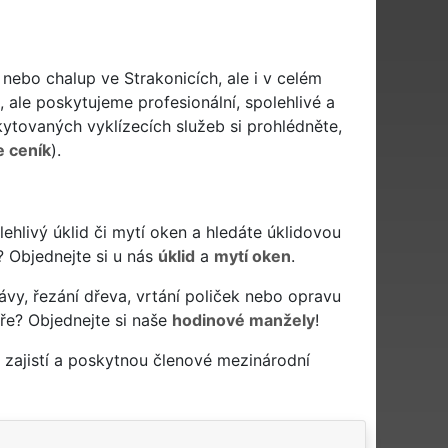
 nebo chalup ve Strakonicích, ale i v celém
, ale poskytujeme profesionální, spolehlivé a
tovaných vyklízecích služeb si prohlédněte,
e ceník
).
polehlivý úklid či mytí oken a hledáte úklidovou
? Objednejte si u nás
úklid
a
mytí oken
.
ávy, řezání dřeva, vrtání poliček nebo opravu
ře? Objednejte si naše
hodinové manžely
!
zajistí a poskytnou členové mezinárodní