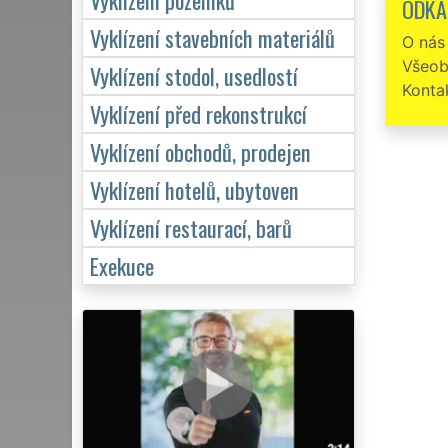
ODKA
služeb,
domluven
Vyklízení stavebních materiálů
O nás
mě musí
Všeob
Vyklízení stodol, usedlostí
Konta
Vyklízení před rekonstrukcí
Vyklízení obchodů, prodejen
Vyklízení hotelů, ubytoven
Vyklízení restaurací, barů
Exekuce