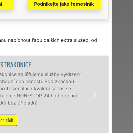
í
Podnikejte jako řemeslník
hou nabídnout řadu dalších extra služeb, od
.
VYKLÍ
zení,
Společnost EX
ou
poboček levné,
e
Strakonicích a
nně,
osobám se zár
příplatků.
Mám