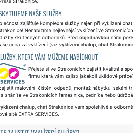
krese Strakonice.
SKYTUJEME NAŠE SLUŽBY
lečnost zajišťuje komplexní služby nejen při vyklizení chat
trakonice! Nenabízíme nejlevnější vyklízení ve Strakonicích
 služby skutečných odborníků. Před
objednávkou
námi posky
naše cena za vyklízení (viz
vyklízení chalup, chat Strakonic
SLUŽBY, KTERÉ VÁM MŮŽEME NABÍDNOUT
Přejete si ve Strakonicích zajistit kvalitní a s
firmu která vám zajistí jakékoli úklidové práce
ajistit malování, čištění odpadů, montáž nábytku, sekání tr
a sháníte ve Strakonicích řemeslníka, zedníka nebo údržbá
vyklízení chalup, chat Strakonice
vám spolehlivě a odborně 
sové sítě EXTRA SERVICES.
TE ZAJISTIT VYKLÍZECÍ SLUŽBY?