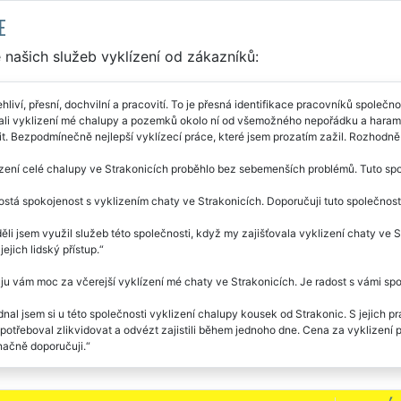
E
našich služeb vyklízení od zákazníků:
hliví, přesní, dochvilní a pracovití. To je přesná identifikace pracovníků spol
ali vyklizení mé chalupy a pozemků okolo ní od všemožného nepořádku a harampá
t. Bezpodmínečně nejlepší vyklízecí práce, které jsem prozatím zažil. Rozhodn
zení celé chalupy ve Strakonicích proběhlo bez sebemenších problémů. Tuto spol
stá spokojenost s vyklizením chaty ve Strakonicích. Doporučuji tuto společnost
ěli jsem využil služeb této společnosti, když my zajišťovala vyklizení chaty ve S
jejich lidský přístup.
u vám moc za včerejší vyklízení mé chaty ve Strakonicích. Je radost s vámi spol
nal jsem si u této společnosti vyklizení chalupy kousek od Strakonic. S jejich pr
potřeboval zlikvidovat a odvézt zajistili během jednoho dne. Cena za vyklizení 
ačně doporučuji.
pil jsem si chatu poblíž Strakonic, ale napřed jsem ji potřeboval vyklidit. Nejprv
í, což byl ale strašný omyl. Desítky sms a domluva ani práce žádná. Okamžitě j