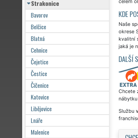
celém o
Strakonice
KDE PO
Bavorov
Naše spo
Belčice
okrese S
Blatná
kvalitní
jaká je 
Cehnice
DALŠÍ 
Čejetice
Čestice
Číčenice
Chcete z
Katovice
nábytku 
Libějovice
Službu
franchi
Lnáře
Malenice
CHCE