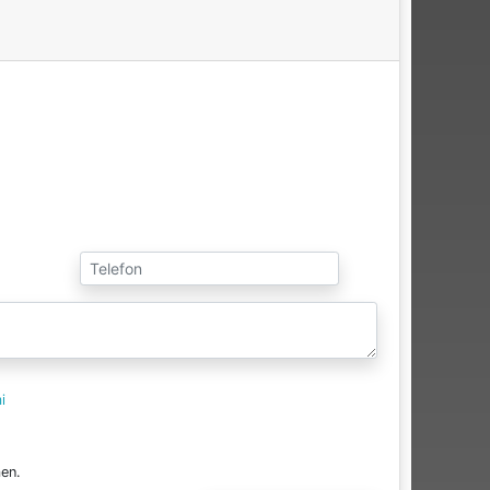
i
en.