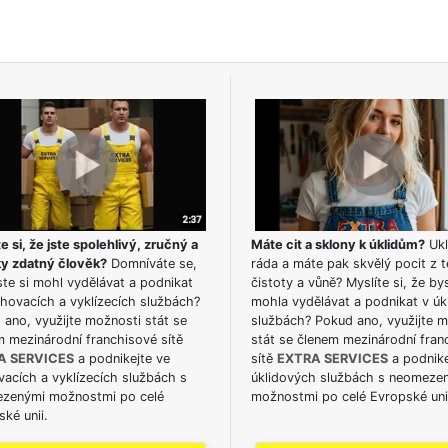
e si, že jste spolehlivý, zručný a
Máte cit a sklony k úklidům?
Ukl
ky zdatný člověk?
Domníváte se,
ráda a máte pak skvělý pocit z t
te si mohl vydělávat a podnikat
čistoty a vůně? Myslíte si, že by
hovacích a vyklízecích službách?
mohla vydělávat a podnikat v úk
ano, využijte možnosti stát se
službách? Pokud ano, využijte 
m mezinárodní franchisové sítě
stát se členem mezinárodní fran
A SERVICES
a podnikejte ve
sítě
EXTRA SERVICES
a podnike
acích a vyklízecích službách s
úklidových službách s neomeze
zenými možnostmi po celé
možnostmi po celé Evropské uni
ké unii.