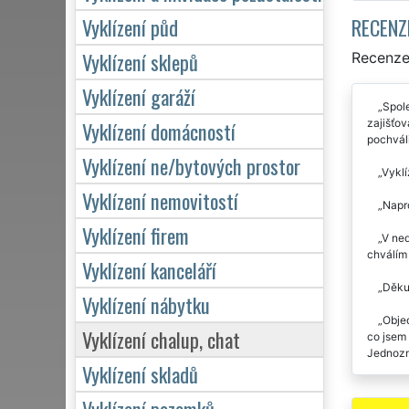
RECENZ
Vyklízení půd
Vyklízení sklepů
Recenze 
Vyklízení garáží
Spole
zajišťov
Vyklízení domácností
pochváli
Vyklízení ne/bytových prostor
Vyklí
Vyklízení nemovitostí
Napro
Vyklízení firem
V ned
chválím 
Vyklízení kanceláří
Děkuj
Vyklízení nábytku
Objed
Vyklízení chalup, chat
co jsem 
Jednozn
Vyklízení skladů
Zakou
Vyklízení pozemků
stěhován