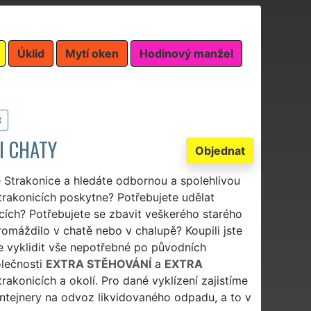
Úklid
Mytí oken
Hodinový manžel
t
I CHATY
Objednat
ě Strakonice a hledáte odbornou a spolehlivou
Strakonicích poskytne? Potřebujete udělat
cích? Potřebujete se zbavit veškerého starého
romáždilo v chatě nebo v chalupě? Koupili jste
te vyklidit vše nepotřebné po původních
olečnosti
EXTRA STĚHOVÁNÍ
a
EXTRA
konicích a okolí. Pro dané vyklízení zajistíme
ntejnery na odvoz likvidovaného odpadu, a to v