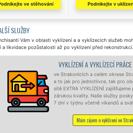
Podnikejte ve stěhování
Podnikejte v uklízen
ALŠÍ SLUŽBY
nchisanti Vám v oblasti vyklízení a a vyklízecích služeb mo
í a likvidace pozůstalosti až po vyklizení před rekonstrukcí
ÍZENÍ A VYKLÍZECÍ PRÁCE STRAKONICE
konicích a celém okrese Strakonice zajišťujeme služby vyklí
k pro jednotlivce, tak pro obchodní společnosti. Pod značk
TRA VYKLÍZENÍ zajišťujeme profesionální a kvalitní servis s
u kvality. Naše služby poskytujeme NON-STOP 24 hodin de
 týdnu včetně víkendů a svátků bez příplatků.
Mám zájem o vyklízení ve Strakonicích