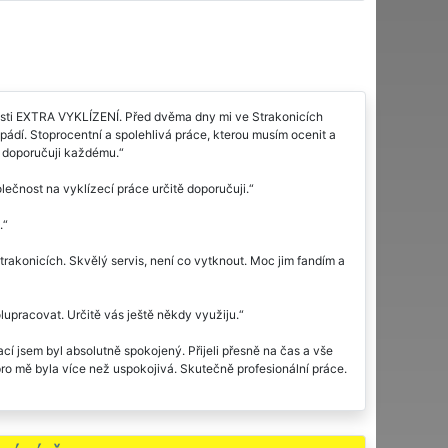
ečnosti EXTRA VYKLÍZENÍ. Před dvěma dny mi ve Strakonicích
dí. Stoprocentní a spolehlivá práce, kterou musím ocenit a
ě doporučuji každému.
ečnost na vyklízecí práce určitě doporučuji.
.
trakonicích. Skvělý servis, není co vytknout. Moc jim fandím a
upracovat. Určitě vás ještě někdy využiju.
ací jsem byl absolutně spokojený. Přijeli přesně na čas a vše
pro mě byla více než uspokojivá. Skutečně profesionální práce.
e jsem si tuto službu objednal od jakési firmy nefirmy Hyper
sem se rozhodl, že si vyberu jiného dodavatele vyklízecích