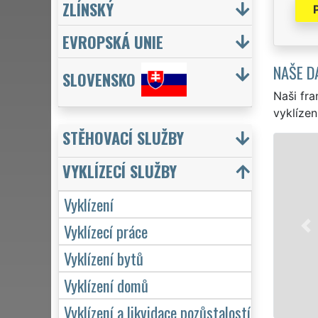
ZLÍNSKÝ
EVROPSKÁ UNIE
NAŠE D
SLOVENSKO
Naši fra
vyklízen
STĚHOVACÍ SLUŽBY
VYKL
VYKLÍZECÍ SLUŽBY
ve Stra
a to ja
Vyklízení
sítě EX
Vyklízecí práce
záruko
7 dní v
Vyklízení bytů
Vyklízení domů
Vyklízení a likvidace pozůstalostí