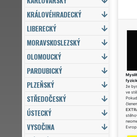
KARLOVARSKÝ
KRÁLOVÉHRADECKÝ
LIBERECKÝ
MORAVSKOSLEZSKÝ
OLOMOUCKÝ
PARDUBICKÝ
Myslít
fyzic
PLZEŇSKÝ
že bys
ve stě
STŘEDOČESKÝ
Pokud 
člene
EXTR
ÚSTECKÝ
stěhov
neome
VYSOČINA
Evrops