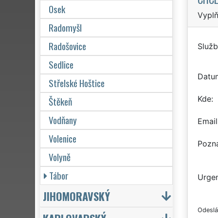
Osek
Vyplň
Radomyšl
Radošovice
Služb
Sedlice
Datu
Střelské Hoštice
Kde
Štěkeň
Vodňany
Email
Volenice
Pozn
Volyně
Tábor
Urgen
JIHOMORAVSKÝ
Odeslá