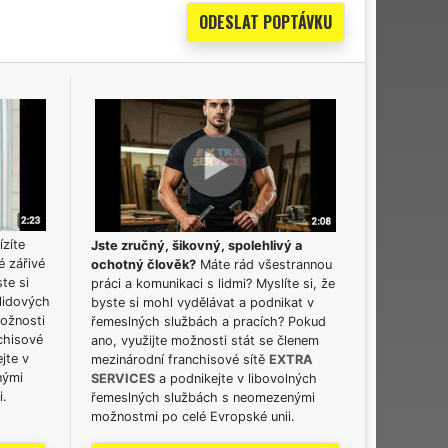
ízíte
Jste zručný, šikovný, spolehlivý a
é zářivé
ochotný člověk?
Máte rád všestrannou
ste si
práci a komunikaci s lidmi? Myslíte si, že
lidových
byste si mohl vydělávat a podnikat v
možnosti
řemeslných službách a pracích? Pokud
chisové
ano, využijte možnosti stát se členem
jte v
mezinárodní franchisové sítě
EXTRA
nými
SERVICES
a podnikejte v libovolných
i.
řemeslných službách s neomezenými
možnostmi po celé Evropské unii.