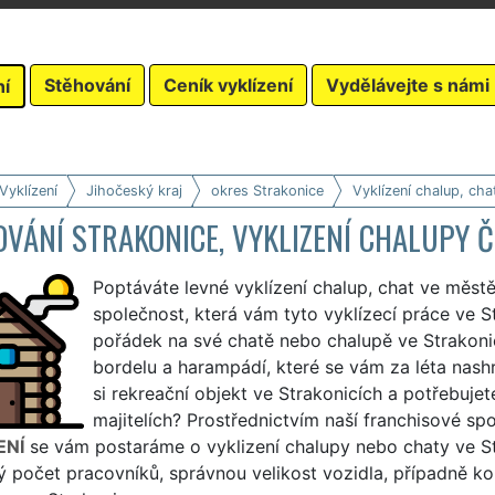
Stěhování
Ceník vyklízení
Vydělávejte s námi
ní
Vyklízení
Jihočeský kraj
okres Strakonice
Vyklízení chalup, cha
VÁNÍ STRAKONICE, VYKLIZENÍ CHALUPY Č
Poptáváte levné vyklízení chalup, chat ve měst
společnost, která vám tyto vyklízecí práce ve 
pořádek na své chatě nebo chalupě ve Strakoni
bordelu a harampádí, které se vám za léta nash
si rekreační objekt ve Strakonicích a potřebuje
majitelích? Prostřednictvím naší franchisové sp
ENÍ
se vám postaráme o vyklizení chalupy nebo chaty ve Stra
 počet pracovníků, správnou velikost vozidla, případně ko