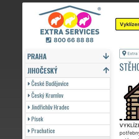
Vyklíze
800 66 88 88
PRAHA
Extra 
STĚHO
JIHOČESKÝ
České Budějovice
Český Krumlov
Jindřichův Hradec
Písek
VYKLÍZ
Prachatice
potřebný