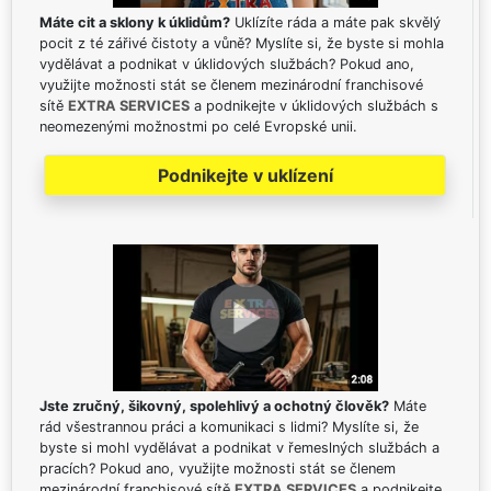
Máte cit a sklony k úklidům?
Uklízíte ráda a máte pak skvělý
pocit z té zářivé čistoty a vůně? Myslíte si, že byste si mohla
vydělávat a podnikat v úklidových službách? Pokud ano,
využijte možnosti stát se členem mezinárodní franchisové
sítě
EXTRA SERVICES
a podnikejte v úklidových službách s
neomezenými možnostmi po celé Evropské unii.
Podnikejte v uklízení
Jste zručný, šikovný, spolehlivý a ochotný člověk?
Máte
rád všestrannou práci a komunikaci s lidmi? Myslíte si, že
byste si mohl vydělávat a podnikat v řemeslných službách a
pracích? Pokud ano, využijte možnosti stát se členem
mezinárodní franchisové sítě
EXTRA SERVICES
a podnikejte