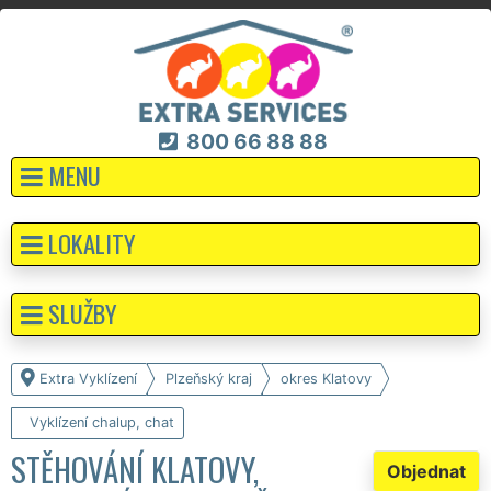
800 66 88 88
MENU
LOKALITY
SLUŽBY
Extra Vyklízení
Plzeňský kraj
okres Klatovy
Vyklízení chalup, chat
STĚHOVÁNÍ KLATOVY,
Objednat