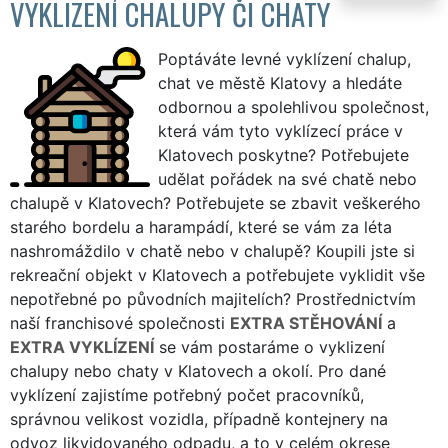
VYKLIZENÍ CHALUPY ČI CHATY
Poptáváte levné vyklízení chalup,
chat ve městě Klatovy a hledáte
odbornou a spolehlivou společnost,
která vám tyto vyklízecí práce v
Klatovech poskytne? Potřebujete
udělat pořádek na své chatě nebo
chalupě v Klatovech? Potřebujete se zbavit veškerého
starého bordelu a harampádí, které se vám za léta
nashromáždilo v chatě nebo v chalupě? Koupili jste si
rekreační objekt v Klatovech a potřebujete vyklidit vše
nepotřebné po původních majitelích? Prostřednictvím
naší franchisové společnosti
EXTRA STĚHOVÁNÍ
a
EXTRA VYKLÍZENÍ
se vám postaráme o vyklizení
chalupy nebo chaty v Klatovech a okolí. Pro dané
vyklízení zajistíme potřebný počet pracovníků,
správnou velikost vozidla, případně kontejnery na
odvoz likvidovaného odpadu, a to v celém okrese