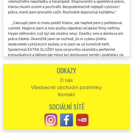
všemožného nepořádku a harampádí. Stoprocentní a spolehlivá práce,
kterou musím ocenit a pochválit. Bezpodmínečně nejlepší vyklízecí
práce, které jsem prozatím zažil. Rozhodně doporučuji každému.
Zakoupil jsem si chatu poblíž Klatov, ale napřed jsem ji potřeboval
vyklidit. Nejprve jsem si tuto službu objednal od jakési firmy nefirmy
Hyper stěhování, což byl ale strašný omyl. Desítky sms a domluva ani
práce žádná. Okamžitě jsem se rozhodl, že si vyberu jiného
dodavatele vyklízecích služeb, a to jsem se už konečně trefil.
Společnost EXTRA SLUŽBY byla od prvního okamžiku perfektně
komunikativní a během pár minut byl domluvený termín i podmínky na
vyklizení mé chaty. Práce běžela jako po drátku, ani jsem se nestačil
rozkoukat, a chata byla perfektně vyklizená. Za mě musím
ODKAZY
konstatovat, že jsem byl se službami této společnosti absolutně
spokojený a rozhodně je budu každému doporučovat.
O nás
Všeobecné obchodní podmínky
Vyklízení celé chalupy v Klatovech proběhlo bez sebemenších
problémů. Tuto společnost na vyklízecí práce určitě doporučuji.
Kontakt
V neděli jsem využil služeb této společnosti, když my zajišťovala
SOCIÁLNÍ SÍTĚ
vyklizení chaty v Klatovech. Skvělý servis, není co vytknout. Moc jim
fandím a chválím jejich lidský přístup.
Děkuju vám moc za včerejší vyklízení mé chaty v Klatovech. Je
radost s vámi spolupracovat. Určitě vás ještě někdy využiju.