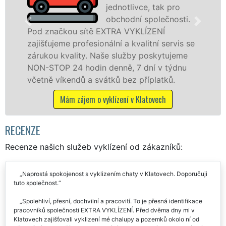
jednotlivce, tak pro
obchodní společnosti.
čkou sítě EXTRA VYKLÍZENÍ
v Klatovec
eme profesionální a kvalitní servis se
službu jak
 kvality. Naše služby poskytujeme
osobám se 
P 24 hodin denně, 7 dní v týdnu
práce, a t
íkendů a svátků bez příplatků.
Mám z
Mám zájem o vyklízení v Klatovech
RECENZE
Recenze našich služeb vyklízení od zákazníků:
Naprostá spokojenost s vyklizením chaty v Klatovech. Doporučuji
tuto společnost.
Spolehliví, přesní, dochvilní a pracovití. To je přesná identifikace
pracovníků společnosti EXTRA VYKLÍZENÍ. Před dvěma dny mi v
Klatovech zajišťovali vyklizení mé chalupy a pozemků okolo ní od