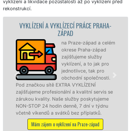
vyklízení a likvidace pozůstalosti až po vyklizení před
rekonstrukcí.
 A VYKLÍZECÍ PRÁCE PRAHA-
VYKLÍZECÍ 
ZÁPAD
na Praze-západ a celém
okrese Praha-západ
zajišťujeme služby
vyklízení, a to jak pro
jednotlivce, tak pro
obchodní společnosti.
 sítě EXTRA VYKLÍZENÍ
na Praze-západ 
rofesionální a kvalitní servis se
službu jak fyzi
ity. Naše služby poskytujeme
osobám se záru
 hodin denně, 7 dní v týdnu
práce, a to NON
dů a svátků bez příplatků.
Mám zájem o v
em o vyklízení na Praze-západ