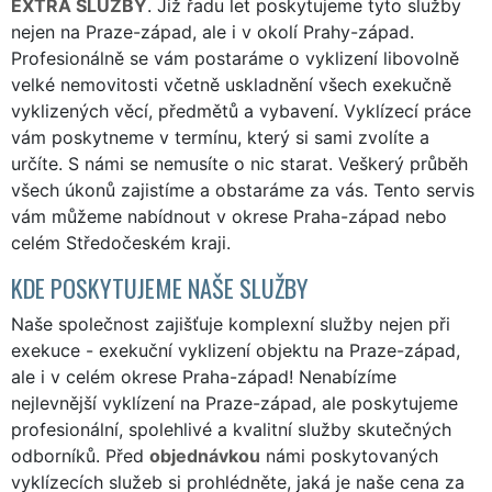
EXTRA SLUŽBY
. Již řadu let poskytujeme tyto služby
nejen na Praze-západ, ale i v okolí Prahy-západ.
Profesionálně se vám postaráme o vyklizení libovolně
velké nemovitosti včetně uskladnění všech exekučně
vyklizených věcí, předmětů a vybavení. Vyklízecí práce
vám poskytneme v termínu, který si sami zvolíte a
určíte. S námi se nemusíte o nic starat. Veškerý průběh
všech úkonů zajistíme a obstaráme za vás. Tento servis
vám můžeme nabídnout v okrese Praha-západ nebo
celém Středočeském kraji.
KDE POSKYTUJEME NAŠE SLUŽBY
Naše společnost zajišťuje komplexní služby nejen při
exekuce - exekuční vyklizení objektu na Praze-západ,
ale i v celém okrese Praha-západ! Nenabízíme
nejlevnější vyklízení na Praze-západ, ale poskytujeme
profesionální, spolehlivé a kvalitní služby skutečných
odborníků. Před
objednávkou
námi poskytovaných
vyklízecích služeb si prohlédněte, jaká je naše cena za