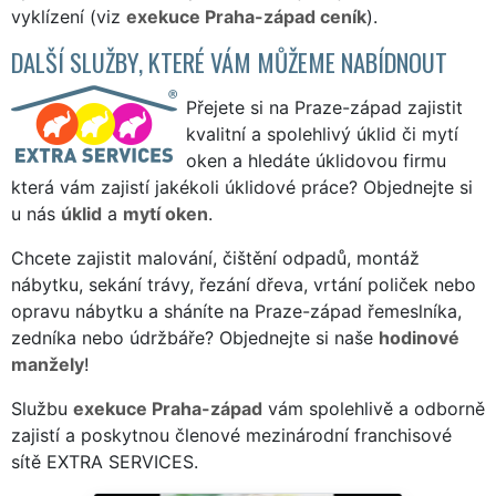
vyklízení (viz
exekuce Praha-západ ceník
).
DALŠÍ SLUŽBY, KTERÉ VÁM MŮŽEME NABÍDNOUT
Přejete si na Praze-západ zajistit
kvalitní a spolehlivý úklid či mytí
oken a hledáte úklidovou firmu
která vám zajistí jakékoli úklidové práce? Objednejte si
u nás
úklid
a
mytí oken
.
Chcete zajistit malování, čištění odpadů, montáž
nábytku, sekání trávy, řezání dřeva, vrtání poliček nebo
opravu nábytku a sháníte na Praze-západ řemeslníka,
zedníka nebo údržbáře? Objednejte si naše
hodinové
manžely
!
Službu
exekuce Praha-západ
vám spolehlivě a odborně
zajistí a poskytnou členové mezinárodní franchisové
sítě EXTRA SERVICES.