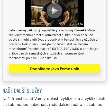
Jste zručný, šikovný, spolehlivý a ochotný člověk?
Máte
rád všestrannou práci a komunikaci s lidmi? Myslíte si, že
byste si mohl vydělávat a podnikat v řemeslných službách a
pracích? Pokud ano, využijte možnosti stát se členem
mezinárodní franchisové sítě
EXTRA SERVICES
a podnikejte
v libovolných řemeslných službách s neomezenými
možnostmi po celé Evropské unii.
Podnikejte jako řemeslník
NAŠE DALŠÍ SLUŽBY
Naši franchisanti Vám v oblasti vyklízení a a vyklízecích
služeb mohou nabídnout řadu dalších extra služeb, od