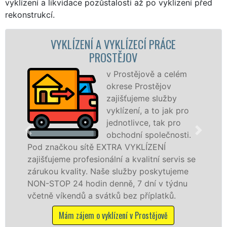
vyklízení a likvidace pozůstalosti až po vyklizení před
rekonstrukcí.
YKLÍZENÍ A VYKLÍZECÍ PRÁCE
VYKLÍZEC
PROSTĚJOV
v Prostějově a celém
okrese Prostějov
zajišťujeme služby
vyklízení, a to jak pro
jednotlivce, tak pro
v Prostějo
obchodní společnosti.
službu jak
čkou sítě EXTRA VYKLÍZENÍ
osobám se 
eme profesionální a kvalitní servis se
práce, a t
 kvality. Naše služby poskytujeme
P 24 hodin denně, 7 dní v týdnu
Mám zá
íkendů a svátků bez příplatků.
Mám zájem o vyklízení v Prostějově