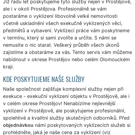
Již řadu let poskytujeme tyto služby nejen v Prostějově,
ale i v okolí Prostějova. Profesionálně se vám
postaráme o vyklizení libovolně velké nemovitosti
včetně uskladnění všech exekučně vyklizených věcí,
předmětů a vybavení. Vyklízecí práce vám poskytneme
v termínu, který si sami zvolíte a určíte. S námi se
nemusíte o nic starat. Veškerý průběh všech úkonů
zajistíme a obstaráme za vás. Tento servis vám můžeme
nabídnout v okrese Prostějov nebo celém Olomouckém
kraji.
KDE POSKYTUJEME NAŠE SLUŽBY
Naše společnost zajišťuje komplexní služby nejen při
exekuce - exekuční vyklizení objektu v Prostějově, ale i
v celém okrese Prostějov! Nenabízíme nejlevnější
vyklízení v Prostějově, ale poskytujeme profesionální,
spolehlivé a kvalitní služby skutečných odborníků. Před
objednávkou
námi poskytovaných vyklízecích služeb si
prohlédněte, jaká je naše cena za vyklízení (viz