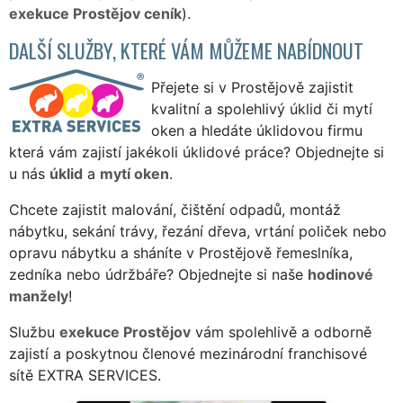
exekuce Prostějov ceník
).
DALŠÍ SLUŽBY, KTERÉ VÁM MŮŽEME NABÍDNOUT
Přejete si v Prostějově zajistit
kvalitní a spolehlivý úklid či mytí
oken a hledáte úklidovou firmu
která vám zajistí jakékoli úklidové práce? Objednejte si
u nás
úklid
a
mytí oken
.
Chcete zajistit malování, čištění odpadů, montáž
nábytku, sekání trávy, řezání dřeva, vrtání poliček nebo
opravu nábytku a sháníte v Prostějově řemeslníka,
zedníka nebo údržbáře? Objednejte si naše
hodinové
manžely
!
Službu
exekuce Prostějov
vám spolehlivě a odborně
zajistí a poskytnou členové mezinárodní franchisové
sítě EXTRA SERVICES.