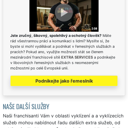
Jste zručný, šikovný, spolehlivý a ochotný člověk?
Máte
rád všestrannou práci a komunikaci s lidmi? Myslíte si, že
byste si mohl vydělávat a podnikat v řemeslných službách a
pracích? Pokud ano, využijte možnosti stát se členem
mezinárodní franchisové sítě
EXTRA SERVICES
a podnikejte
v libovolných řemeslných službách s neomezenými
možnostmi po celé Evropské unii.
Podnikejte jako řemeslník
NAŠE DALŠÍ SLUŽBY
Naši franchisanti Vám v oblasti vyklízení a a vyklízecích
služeb mohou nabídnout řadu dalších extra služeb, od