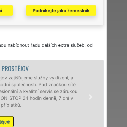
í
Podnikejte jako řemeslník
hou nabídnout řadu dalších extra služeb, od
.
VYKL
, a
Společnost EX
sítě
poboček levné,
rukou
a okolí. Posk
í v
zárukou kvali
M