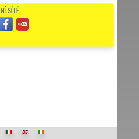
o vytknout, byl jsem skutečně velmi spokojen.
NÍ SÍTĚ