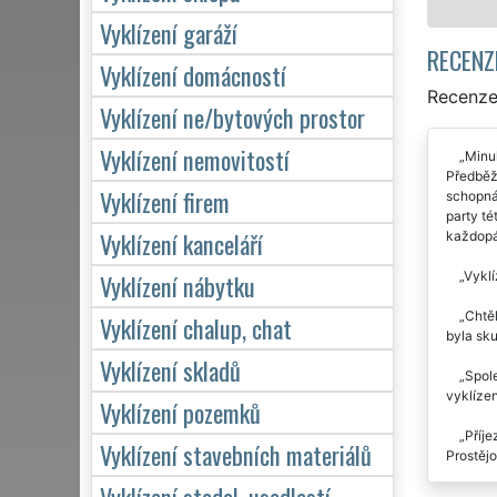
Vyklízení garáží
RECENZ
Vyklízení domácností
Recenze 
Vyklízení ne/bytových prostor
Vyklízení nemovitostí
Minul
Předběž
Vyklízení firem
schopná 
party té
Vyklízení kanceláří
každopá
Vyklí
Vyklízení nábytku
Chtěl
Vyklízení chalup, chat
byla sku
Vyklízení skladů
Spol
vyklíze
Vyklízení pozemků
Příje
Vyklízení stavebních materiálů
Prostěj
Vyklízení stodol, usedlostí
Minul