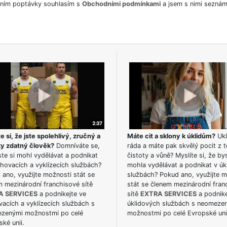
ním poptávky souhlasím s
Obchodními podmínkami
a jsem s nimi seznám
e si, že jste spolehlivý, zručný a
Máte cit a sklony k úklidům?
Ukl
ky zdatný člověk?
Domníváte se,
ráda a máte pak skvělý pocit z t
te si mohl vydělávat a podnikat
čistoty a vůně? Myslíte si, že by
hovacích a vyklízecích službách?
mohla vydělávat a podnikat v úk
ano, využijte možnosti stát se
službách? Pokud ano, využijte 
m mezinárodní franchisové sítě
stát se členem mezinárodní fran
A SERVICES
a podnikejte ve
sítě
EXTRA SERVICES
a podnike
acích a vyklízecích službách s
úklidových službách s neomeze
zenými možnostmi po celé
možnostmi po celé Evropské uni
ké unii.