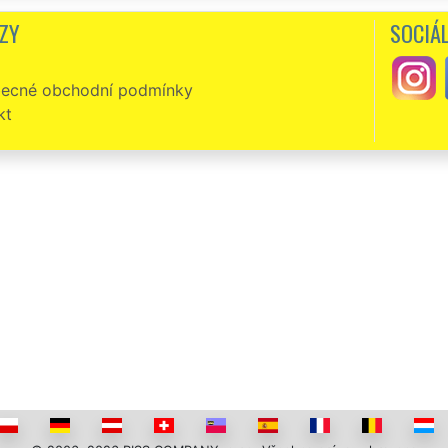
 vyklízení mi navíc zajistili výborné úklidové služby. Není nic, co by se jim dal
ZY
SOCIÁL
ecné obchodní podmínky
kt