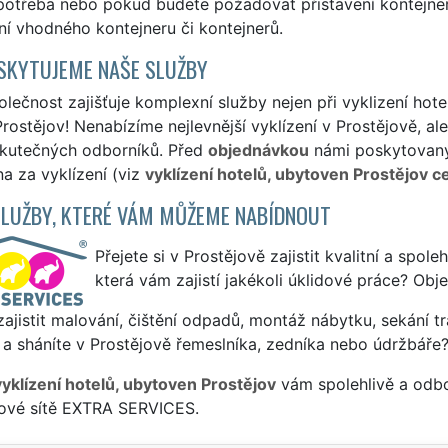
 potřeba nebo pokud budete požadovat přistavení kontejner
ní vhodného kontejneru či kontejnerů.
SKYTUJEME NAŠE SLUŽBY
lečnost zajišťuje komplexní služby nejen při vyklizení hote
rostějov! Nenabízíme nejlevnější vyklízení v Prostějově, ale
skutečných odborníků. Před
objednávkou
námi poskytovanýc
a za vyklízení (viz
vyklízení hotelů, ubytoven Prostějov c
SLUŽBY, KTERÉ VÁM MŮŽEME NABÍDNOUT
Přejete si v Prostějově zajistit kvalitní a spol
která vám zajistí jakékoli úklidové práce? Obj
ajistit malování, čištění odpadů, montáž nábytku, sekání tr
a sháníte v Prostějově řemeslníka, zedníka nebo údržbáře?
vyklízení hotelů, ubytoven Prostějov
vám spolehlivě a odbo
sové sítě EXTRA SERVICES.