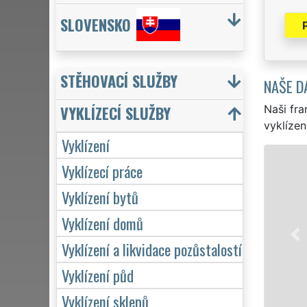
SLOVENSKO
STĚHOVACÍ SLUŽBY
NAŠE D
VYKLÍZECÍ SLUŽBY
Naši fra
vyklízen
Vyklízení
VYK
Vyklízecí práce
v Prost
Vyklízení bytů
to jak 
Vyklízení domů
EXTRA V
kvality
Vyklízení a likvidace pozůstalostí
týdnu v
Vyklízení půd
Vyklízení sklepů