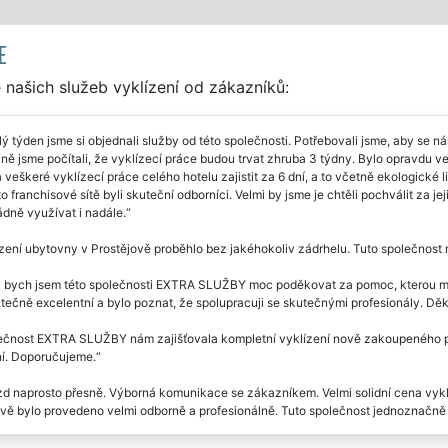
E
našich služeb vyklízení od zákazníků:
ý týden jsme si objednali služby od této společnosti. Potřebovali jsme, aby se ná
ně jsme počítali, že vyklízecí práce budou trvat zhruba 3 týdny. Bylo opravdu
veškeré vyklízecí práce celého hotelu zajistit za 6 dní, a to včetně ekologick
to franchisové sítě byli skuteční odborníci. Velmi by jsme je chtěli pochválit za j
dně využívat i nadále.
zení ubytovny v Prostějově proběhlo bez jakéhokoliv zádrhelu. Tuto společnost
 bych jsem této společnosti EXTRA SLUŽBY moc poděkovat za pomoc, kterou mi po
tečně excelentní a bylo poznat, že spolupracuji se skutečnými profesionály. Děku
ečnost EXTRA SLUŽBY nám zajišťovala kompletní vyklízení nově zakoupeného p
ní. Doporučujeme.
zd naprosto přesně. Výborná komunikace se zákazníkem. Velmi solidní cena vyklíz
ově bylo provedeno velmi odborně a profesionálně. Tuto společnost jednoznačn
ý víkend mi tato společnost zajišťovala vyklizení ubytovny v Prostějově. Veškerý