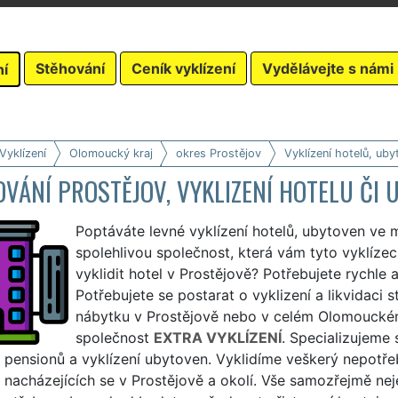
Stěhování
Ceník vyklízení
Vydělávejte s námi
ní
Vyklízení
Olomoucký kraj
okres Prostějov
Vyklízení hotelů, uby
VÁNÍ PROSTĚJOV, VYKLIZENÍ HOTELU ČI
Poptáváte levné vyklízení hotelů, ubytoven ve 
spolehlivou společnost, která vám tyto vyklíze
vyklidit hotel v Prostějově? Potřebujete rychle 
Potřebujete se postarat o vyklizení a likvidaci
nábytku v Prostějově nebo v celém Olomouckém 
společnost
EXTRA VYKLÍZENÍ
. Specializujeme 
, pensionů a vyklízení ubytoven. Vyklidíme veškerý nepotř
, nacházejících se v Prostějově a okolí. Vše samozřejmě neje