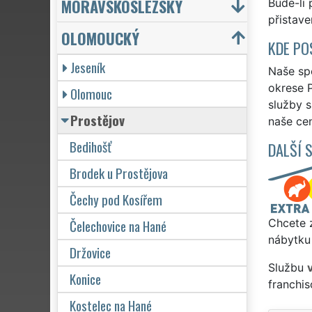
MORAVSKOSLEZSKÝ
Bude-li
přistave
OLOMOUCKÝ
KDE PO
Jeseník
Naše spo
okrese P
Olomouc
služby 
Prostějov
naše cen
Bedihošť
DALŠÍ 
Brodek u Prostějova
Čechy pod Kosířem
Čelechovice na Hané
Chcete z
nábytku 
Držovice
Službu
Konice
franchi
Kostelec na Hané