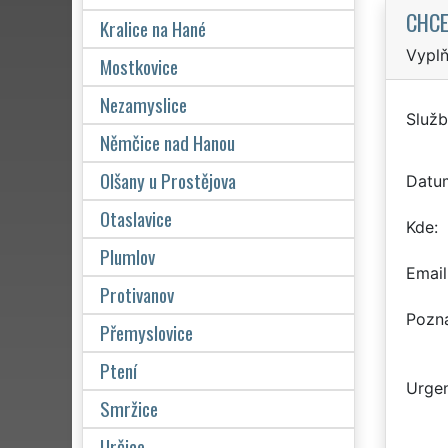
CHCE
Kralice na Hané
Vyplň
Mostkovice
Nezamyslice
Služb
Němčice nad Hanou
Olšany u Prostějova
Datu
Otaslavice
Kde
Plumlov
Email
Protivanov
Pozn
Přemyslovice
Ptení
Urgen
Smržice
Určice