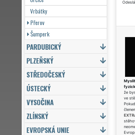
Odeslá
Vrbátky
Přerov
Šumperk
PARDUBICKÝ
PLZEŇSKÝ
STŘEDOČESKÝ
Myslít
ÚSTECKÝ
fyzic
že bys
ve stě
VYSOČINA
Pokud 
člene
ZLÍNSKÝ
EXTR
stěhov
neome
EVROPSKÁ UNIE
Evrops