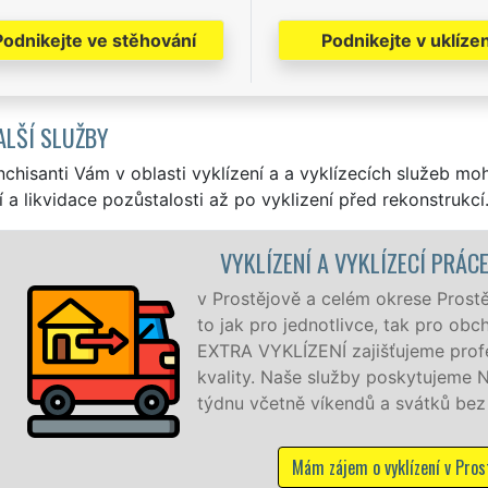
Podnikejte ve stěhování
Podnikejte v uklízen
ALŠÍ SLUŽBY
nchisanti Vám v oblasti vyklízení a a vyklízecích služeb mo
í a likvidace pozůstalosti až po vyklizení před rekonstrukcí
LÍZENÍ A VYKLÍZECÍ PRÁCE PROSTĚJOV
ějově a celém okrese Prostějov zajišťujeme služby vyklízení
pro jednotlivce, tak pro obchodní společnosti. Pod značkou 
YKLÍZENÍ zajišťujeme profesionální a kvalitní servis se zá
. Naše služby poskytujeme NON-STOP 24 hodin denně, 7 dn
četně víkendů a svátků bez příplatků.
Mám zájem o vyklízení v Prostějově