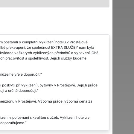
m postarali o kompletní vyklízení hotelu v Prostějově.
 velké překvapení, že společnost EXTRA SLUŽBY nám byla
é likvidace veškerých vyklizených předmětů a vybavení. Obě
ejich pracovitost a spolehlivost. Jejich služby budeme
 můžeme vřele doporučit.
skytli při vyklízení ubytovny v Prostějově. Jejich práce
ji a určitě doporučuji.
enzionu v Prostějově. Výborná práce, výborná cena za
ení v porovnání s kvalitou služeb. Vyklízení hotelu v
ě doporučujeme.
 bordel a starý nábytek perfektně vyklidili a vše odvezli. Po