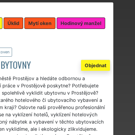
Úklid
Mytí oken
Hodinový manžel
toven
 UBYTOVNY
Objednat
městě Prostějov a hledáte odbornou a
cí práce v Prostějově poskytne? Potřebujete
a spolehlivě vyklidit ubytovnu v Prostějově?
 starého hotelového či ubytovacího vybavení a
kraji? Oslovte naši prověřenou profesionální
se na vyklízení hotelů, vyklízení hotelových
ebný nábytek a vybavení v těchto ubytovacích
n vyklidíme, ale i ekologicky zlikvidujeme.