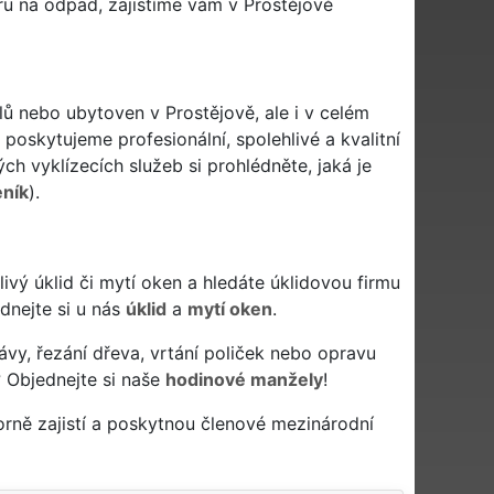
u na odpad, zajistíme vám v Prostějově
lů nebo ubytoven v Prostějově, ale i v celém
 poskytujeme profesionální, spolehlivé a kvalitní
h vyklízecích služeb si prohlédněte, jaká je
eník
).
ehlivý úklid či mytí oken a hledáte úklidovou firmu
ednejte si u nás
úklid
a
mytí oken
.
ávy, řezání dřeva, vrtání poliček nebo opravu
 Objednejte si naše
hodinové manžely
!
rně zajistí a poskytnou členové mezinárodní