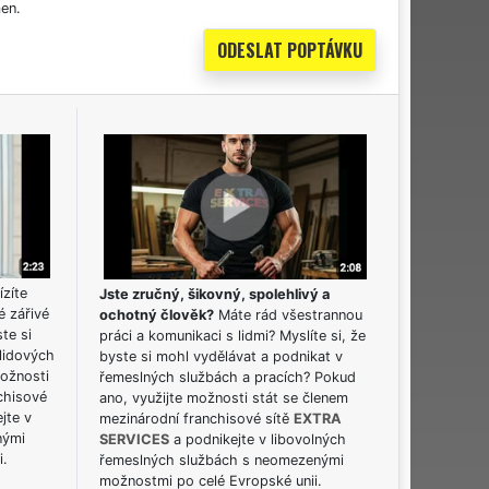
en.
ízíte
Jste zručný, šikovný, spolehlivý a
é zářivé
ochotný člověk?
Máte rád všestrannou
ste si
práci a komunikaci s lidmi? Myslíte si, že
lidových
byste si mohl vydělávat a podnikat v
možnosti
řemeslných službách a pracích? Pokud
chisové
ano, využijte možnosti stát se členem
jte v
mezinárodní franchisové sítě
EXTRA
nými
SERVICES
a podnikejte v libovolných
i.
řemeslných službách s neomezenými
možnostmi po celé Evropské unii.