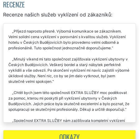
RECENZE
Recenze našich služeb vyklízení od zákazníků:
Příjezd naprosto přesně. Výborná komunikace se zákazníkem.
Velmi solidní cena vyklízení v porovnání s kvalitou služeb. Vyklízení
hotelu v Českých Budějovicích bylo provedeno velmi odborně a
profesionálně. Tuto společnost jednoznačně doporučujeme.
Minulý víkend mi tato společnost zajišťovala vyklizení ubytovny v
Českých Budějovicích. Veškerý bordel a starý nábytek perfektně
vyklidili a vše odvezli. Po skončení vyklízení mi navíc zajistili výborné
úklidové služby. Není nic, co by se jim dalo vytknout, byl jsem
skutečně velmi spokojen.
Chtěl bych jsem této společnosti EXTRA SLUŽBY moc poděkovat
za pomoc, kterou mi poskytli při vyklízení ubytovny v Českých
Budějovicích. Jejich práce byla skutečně excelentní a bylo poznat, že
spolupracuji se skutečnými profesionály. Děkuji a určitě doporučuji.
Společnost EXTRA SLUŽBY nám zajišťovala kompletní vyklízení
nově zakoupeného penzionu v Českých Budějovicích. Výborná práce,
výborná cena za vyklízení. Doporučujeme.
ODKAZY