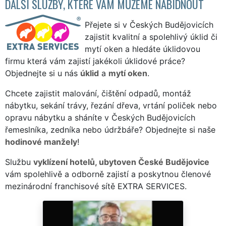
DALŠÍ SLUŽBY, KTERÉ VÁM MŮŽEME NABÍDNOUT
Přejete si v Českých Budějovicích
zajistit kvalitní a spolehlivý úklid či
mytí oken a hledáte úklidovou
firmu která vám zajistí jakékoli úklidové práce?
Objednejte si u nás
úklid
a
mytí oken
.
Chcete zajistit malování, čištění odpadů, montáž
nábytku, sekání trávy, řezání dřeva, vrtání poliček nebo
opravu nábytku a sháníte v Českých Budějovicích
řemeslníka, zedníka nebo údržbáře? Objednejte si naše
hodinové manžely
!
Službu
vyklízení hotelů, ubytoven České Budějovice
vám spolehlivě a odborně zajistí a poskytnou členové
mezinárodní franchisové sítě EXTRA SERVICES.