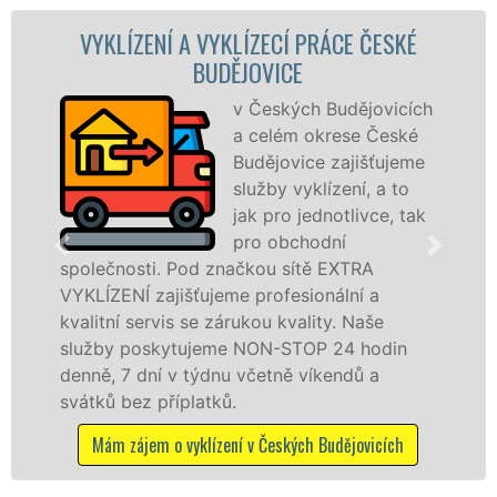
LÍZECÍ PRÁCE ČESKÉ
VYKLÍZECÍ PRÁCE 
ĚJOVICE
BUDĚJO
v Českých Budějovicích
Společ
a celém okrese České
VYKLÍZE
Budějovice zajišťujeme
prostře
služby vyklízení, a to
franch
jak pro jednotlivce, tak
levné, p
pro obchodní
profesi
ačkou sítě EXTRA
v Českých Budějovicích 
e profesionální a
Poskytujeme tuto službu
rukou kvality. Naše
právnickým osobám se 
 NON-STOP 24 hodin
odvedené práce, a to 
 včetně víkendů a
dalších příplatků.
Mám zájem o vyklízec
í v Českých Budějovicích
Budějov