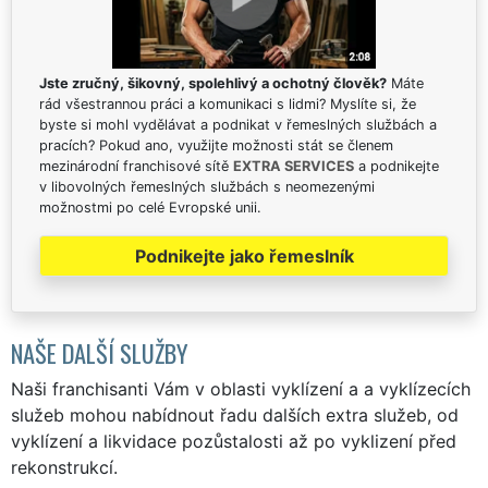
Jste zručný, šikovný, spolehlivý a ochotný člověk?
Máte
rád všestrannou práci a komunikaci s lidmi? Myslíte si, že
byste si mohl vydělávat a podnikat v řemeslných službách a
pracích? Pokud ano, využijte možnosti stát se členem
mezinárodní franchisové sítě
EXTRA SERVICES
a podnikejte
v libovolných řemeslných službách s neomezenými
možnostmi po celé Evropské unii.
Podnikejte jako řemeslník
NAŠE DALŠÍ SLUŽBY
Naši franchisanti Vám v oblasti vyklízení a a vyklízecích
služeb mohou nabídnout řadu dalších extra služeb, od
vyklízení a likvidace pozůstalosti až po vyklizení před
rekonstrukcí.