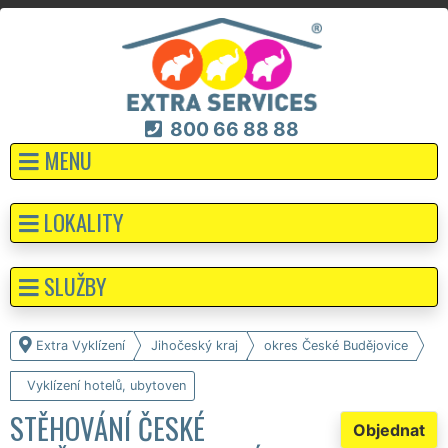
800 66 88 88
MENU
LOKALITY
SLUŽBY
Extra Vyklízení
Jihočeský kraj
okres České Budějovice
Vyklízení hotelů, ubytoven
STĚHOVÁNÍ ČESKÉ
Objednat