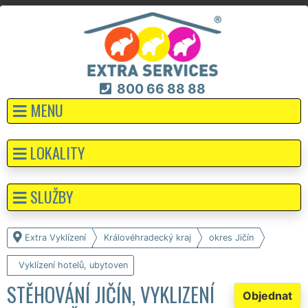
800 66 88 88
MENU
LOKALITY
SLUŽBY
Extra Vyklízení
Královéhradecký kraj
okres Jičín
Vyklízení hotelů, ubytoven
STĚHOVÁNÍ JIČÍN, VYKLIZENÍ
Objednat