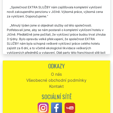
Společnost EXTRA SLUŽBY nám zajišťovala kompletní vyklízení
nově zakoupeného penzionu v Jičíně. Výborná práce, výborná cena
za vyklízení. Doporučujeme.
Minulý týden jsme si objednali služby od této společnosti.
Potřebovali jsme, aby se nám postarali o kompletní vyklízení hotelu v
Jičíně. Předběžně jsme počítali, že vyklízecí práce budou trvat zhruba
3 týdny. Bylo opravdu velké překvapení, že společnost EXTRA
SLUŽBY nám byla schopná veškeré vyklízecí práce celého hotelu
zajistit za 6 dní, a to včetně ekologické likvidace veškerých
vyklizených předmětů a vybavení. Obě party této franchisové sítě byli
skuteční odborníci. Velmi by jsme je chtěli pochválit za jejich
pracovitost a spolehlivost. Jejich služby budeme každopádně
ODKAZY
využívat i nadále.
O nás
Vyklízení ubytovny v Jičíně proběhlo bez jakéhokoliv zádrhelu.
Všeobecné obchodní podmínky
Tuto společnost můžeme vřele doporučit.
Kontakt
Chtěl bych jsem této společnosti EXTRA SLUŽBY moc poděkovat
za pomoc, kterou mi poskytli při vyklízení ubytovny v Jičíně. Jejich
SOCIÁLNÍ SÍTĚ
práce byla skutečně excelentní a bylo poznat, že spolupracuji se
skutečnými profesionály. Děkuji a určitě doporučuji.
Příjezd naprosto přesně. Výborná komunikace se zákazníkem.