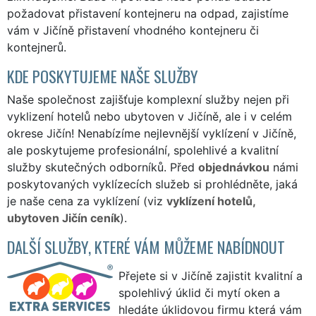
požadovat přistavení kontejneru na odpad, zajistíme
vám v Jičíně přistavení vhodného kontejneru či
kontejnerů.
KDE POSKYTUJEME NAŠE SLUŽBY
Naše společnost zajišťuje komplexní služby nejen při
vyklizení hotelů nebo ubytoven v Jičíně, ale i v celém
okrese Jičín! Nenabízíme nejlevnější vyklízení v Jičíně,
ale poskytujeme profesionální, spolehlivé a kvalitní
služby skutečných odborníků. Před
objednávkou
námi
poskytovaných vyklízecích služeb si prohlédněte, jaká
je naše cena za vyklízení (viz
vyklízení hotelů,
ubytoven Jičín ceník
).
DALŠÍ SLUŽBY, KTERÉ VÁM MŮŽEME NABÍDNOUT
Přejete si v Jičíně zajistit kvalitní a
spolehlivý úklid či mytí oken a
hledáte úklidovou firmu která vám