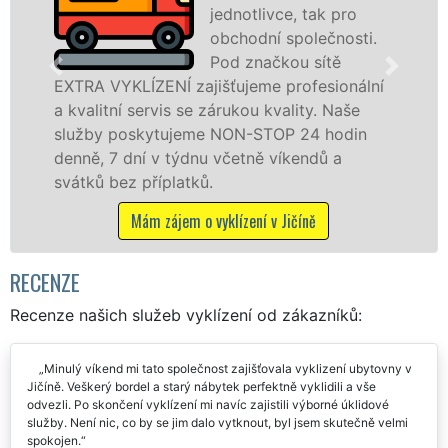
jednotlivce, tak pro
obchodní společnosti.
Pod značkou sítě
 VYKLÍZENÍ zajišťujeme profesionální
v Jičíně
itní servis se zárukou kvality. Naše
fyzickým
y poskytujeme NON-STOP 24 hodin
zárukou 
, 7 dní v týdnu včetně víkendů a
STOP bez
ů bez příplatků.
M
Mám zájem o vyklízení v Jičíně
RECENZE
Recenze našich služeb vyklízení od zákazníků:
Minulý víkend mi tato společnost zajišťovala vyklizení ubytovny v
Jičíně. Veškerý bordel a starý nábytek perfektně vyklidili a vše
odvezli. Po skončení vyklízení mi navíc zajistili výborné úklidové
služby. Není nic, co by se jim dalo vytknout, byl jsem skutečně velmi
spokojen.