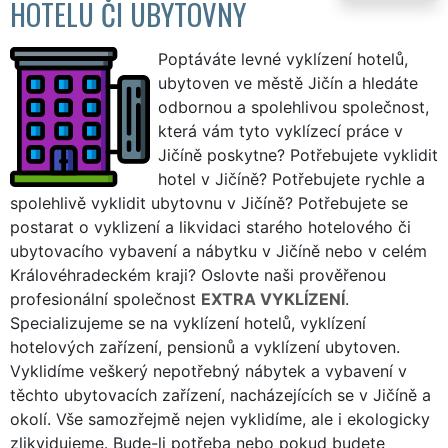
HOTELU ČI UBYTOVNY
Poptáváte levné vyklízení hotelů,
ubytoven ve městě Jičín a hledáte
odbornou a spolehlivou společnost,
která vám tyto vyklízecí práce v
Jičíně poskytne? Potřebujete vyklidit
hotel v Jičíně? Potřebujete rychle a
spolehlivě vyklidit ubytovnu v Jičíně? Potřebujete se
postarat o vyklizení a likvidaci starého hotelového či
ubytovacího vybavení a nábytku v Jičíně nebo v celém
Královéhradeckém kraji? Oslovte naši prověřenou
profesionální společnost
EXTRA VYKLÍZENÍ
.
Specializujeme se na vyklízení hotelů, vyklízení
hotelových zařízení, pensionů a vyklízení ubytoven.
Vyklidíme veškerý nepotřebný nábytek a vybavení v
těchto ubytovacích zařízení, nacházejících se v Jičíně a
okolí. Vše samozřejmě nejen vyklidíme, ale i ekologicky
zlikvidujeme. Bude-li potřeba nebo pokud budete