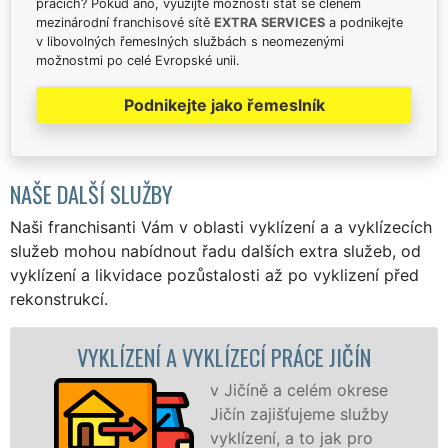
pracích? Pokud ano, využijte možnosti stát se členem
mezinárodní franchisové sítě
EXTRA SERVICES
a podnikejte
v libovolných řemeslných službách s neomezenými
možnostmi po celé Evropské unii.
Podnikejte jako řemeslník
NAŠE DALŠÍ SLUŽBY
Naši franchisanti Vám v oblasti vyklízení a a vyklízecích
služeb mohou nabídnout řadu dalších extra služeb, od
vyklízení a likvidace pozůstalosti až po vyklizení před
rekonstrukcí.
KLÍZENÍ A VYKLÍZECÍ PRÁCE JIČÍN
VYK
v Jičíně a celém okrese
Jičín zajišťujeme služby
vyklízení, a to jak pro