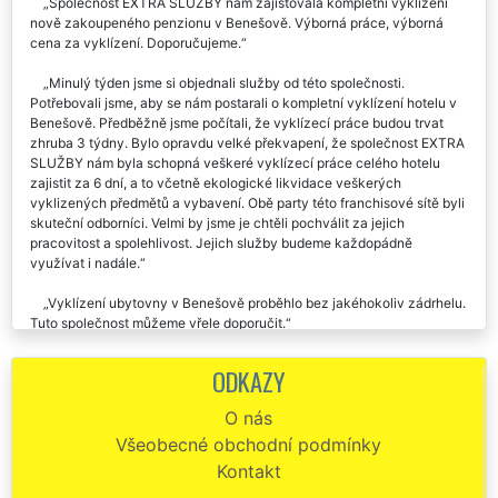
Společnost EXTRA SLUŽBY nám zajišťovala kompletní vyklízení
nově zakoupeného penzionu v Benešově. Výborná práce, výborná
cena za vyklízení. Doporučujeme.
Minulý týden jsme si objednali služby od této společnosti.
Potřebovali jsme, aby se nám postarali o kompletní vyklízení hotelu v
Benešově. Předběžně jsme počítali, že vyklízecí práce budou trvat
zhruba 3 týdny. Bylo opravdu velké překvapení, že společnost EXTRA
SLUŽBY nám byla schopná veškeré vyklízecí práce celého hotelu
zajistit za 6 dní, a to včetně ekologické likvidace veškerých
vyklizených předmětů a vybavení. Obě party této franchisové sítě byli
skuteční odborníci. Velmi by jsme je chtěli pochválit za jejich
pracovitost a spolehlivost. Jejich služby budeme každopádně
využívat i nadále.
Vyklízení ubytovny v Benešově proběhlo bez jakéhokoliv zádrhelu.
Tuto společnost můžeme vřele doporučit.
Chtěl bych jsem této společnosti EXTRA SLUŽBY moc poděkovat
ODKAZY
za pomoc, kterou mi poskytli při vyklízení ubytovny v Benešově.
Jejich práce byla skutečně excelentní a bylo poznat, že spolupracuji
O nás
se skutečnými profesionály. Děkuji a určitě doporučuji.
Všeobecné obchodní podmínky
Minulý víkend mi tato společnost zajišťovala vyklizení ubytovny v
Kontakt
Benešově. Veškerý bordel a starý nábytek perfektně vyklidili a vše