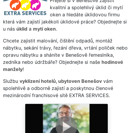
Přejete si v Benešově zajistit
kvalitní a spolehlivý úklid či mytí
oken a hledáte úklidovou firmu
která vám zajistí jakékoli úklidové práce? Objednejte si
u nás
úklid
a
mytí oken
.
Chcete zajistit malování, čištění odpadů, montáž
nábytku, sekání trávy, řezání dřeva, vrtání poliček nebo
opravu nábytku a sháníte v Benešově řemeslníka,
zedníka nebo údržbáře? Objednejte si naše
hodinové
manžely
!
Službu
vyklízení hotelů, ubytoven Benešov
vám
spolehlivě a odborně zajistí a poskytnou členové
mezinárodní franchisové sítě EXTRA SERVICES.