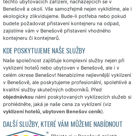
těchto ubytovacích zařízení, nacházejících se v
Benešově a okolí. Vše samozřejmě nejen vyklidíme, ale i
ekologicky zlikvidujeme. Bude-li potřeba nebo pokud
budete požadovat přistavení kontejneru na odpad,
zajistíme vám v Benešově přistavení vhodného
kontejneru či kontejnerů.
KDE POSKYTUJEME NAŠE SLUŽBY
Naše společnost zajišťuje komplexní služby nejen při
vyklizení hotelů nebo ubytoven v Benešově, ale i v
celém okrese Benešov! Nenabízíme nejlevnější vyklízení
v Benešově, ale poskytujeme profesionální, spolehlivé a
kvalitní služby skutečných odborníků. Před
objednávkou
námi poskytovaných vyklízecích služeb si
prohlédněte, jaká je naše cena za vyklízení (viz
vyklízení hotelů, ubytoven Benešov ceník
).
DALŠÍ SLUŽBY, KTERÉ VÁM MŮŽEME NABÍDNOUT