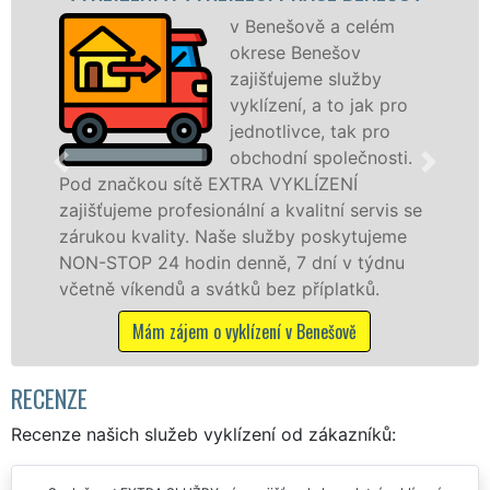
v Benešově a celém
okrese Benešov
zajišťujeme služby
vyklízení, a to jak pro
jednotlivce, tak pro
obchodní společnosti.
ou sítě EXTRA VYKLÍZENÍ
v Benešově a
 profesionální a kvalitní servis se
jak fyzickým
ality. Naše služby poskytujeme
zárukou kval
24 hodin denně, 7 dní v týdnu
STOP bez dalš
endů a svátků bez příplatků.
Mám záje
ám zájem o vyklízení v Benešově
RECENZE
Recenze našich služeb vyklízení od zákazníků: