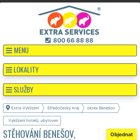
800 66 88 88
MENU
LOKALITY
SLUŽBY
Extra Vyklízení
Středočeský kraj
okres Benešov
Vyklízení hotelů, ubytoven
STĚHOVÁNÍ BENEŠOV,
Objednat