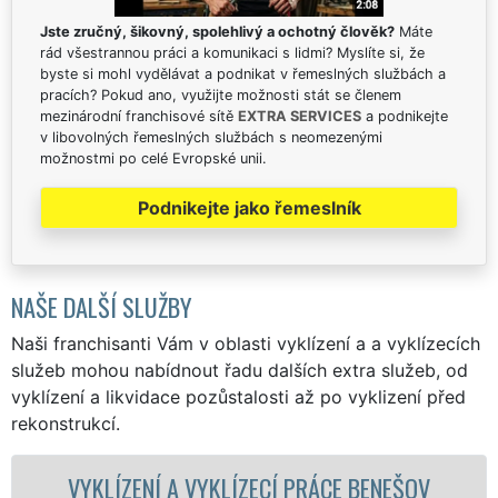
Jste zručný, šikovný, spolehlivý a ochotný člověk?
Máte
rád všestrannou práci a komunikaci s lidmi? Myslíte si, že
byste si mohl vydělávat a podnikat v řemeslných službách a
pracích? Pokud ano, využijte možnosti stát se členem
mezinárodní franchisové sítě
EXTRA SERVICES
a podnikejte
v libovolných řemeslných službách s neomezenými
možnostmi po celé Evropské unii.
Podnikejte jako řemeslník
NAŠE DALŠÍ SLUŽBY
Naši franchisanti Vám v oblasti vyklízení a a vyklízecích
služeb mohou nabídnout řadu dalších extra služeb, od
vyklízení a likvidace pozůstalosti až po vyklizení před
rekonstrukcí.
NÍ A VYKLÍZECÍ PRÁCE BENEŠOV
VYKLÍZEC