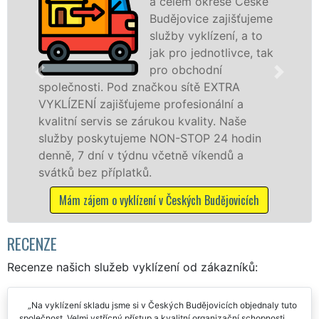
a celém okrese České
Budějovice zajišťujeme
služby vyklízení, a to
jak pro jednotlivce, tak
pro obchodní
ti. Pod značkou sítě EXTRA
v Českých Bud
zajišťujeme profesionální a
Poskytujeme t
ervis se zárukou kvality. Naše
právnickým o
skytujeme NON-STOP 24 hodin
odvedené pr
ní v týdnu včetně víkendů a
dalších přípla
 příplatků.
Mám záj
em o vyklízení v Českých Budějovicích
RECENZE
Recenze našich služeb vyklízení od zákazníků:
Na vyklízení skladu jsme si v Českých Budějovicích objednaly tuto
společnost. Velmi vstřícný přístup a kvalitní organizační schopnosti