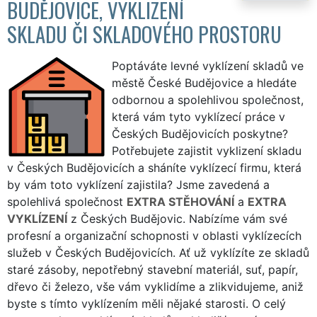
BUDĚJOVICE, VYKLIZENÍ
SKLADU ČI SKLADOVÉHO PROSTORU
Poptáváte levné vyklízení skladů ve
městě České Budějovice a hledáte
odbornou a spolehlivou společnost,
která vám tyto vyklízecí práce v
Českých Budějovicích poskytne?
Potřebujete zajistit vyklizení skladu
v Českých Budějovicích a sháníte vyklízecí firmu, která
by vám toto vyklízení zajistila? Jsme zavedená a
spolehlivá společnost
EXTRA STĚHOVÁNÍ
a
EXTRA
VYKLÍZENÍ
z Českých Budějovic. Nabízíme vám své
profesní a organizační schopnosti v oblasti vyklízecích
služeb v Českých Budějovicích. Ať už vyklízíte ze skladů
staré zásoby, nepotřebný stavební materiál, suť, papír,
dřevo či železo, vše vám vyklidíme a zlikvidujeme, aniž
byste s tímto vyklízením měli nějaké starosti. O celý