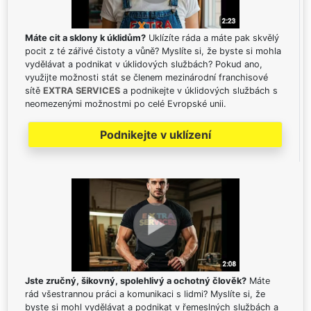
Máte cit a sklony k úklidům?
Uklízíte ráda a máte pak skvělý
pocit z té zářivé čistoty a vůně? Myslíte si, že byste si mohla
vydělávat a podnikat v úklidových službách? Pokud ano,
využijte možnosti stát se členem mezinárodní franchisové
sítě
EXTRA SERVICES
a podnikejte v úklidových službách s
neomezenými možnostmi po celé Evropské unii.
Podnikejte v uklízení
Jste zručný, šikovný, spolehlivý a ochotný člověk?
Máte
rád všestrannou práci a komunikaci s lidmi? Myslíte si, že
byste si mohl vydělávat a podnikat v řemeslných službách a