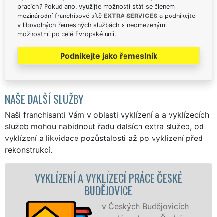
pracích? Pokud ano, využijte možnosti stát se členem
mezinárodní franchisové sítě
EXTRA SERVICES
a podnikejte
v libovolných řemeslných službách s neomezenými
možnostmi po celé Evropské unii.
Podnikejte jako řemeslník
NAŠE DALŠÍ SLUŽBY
Naši franchisanti Vám v oblasti vyklízení a a vyklízecích
služeb mohou nabídnout řadu dalších extra služeb, od
vyklízení a likvidace pozůstalosti až po vyklizení před
rekonstrukcí.
ENÍ A VYKLÍZECÍ PRÁCE ČESKÉ
VYKLÍZE
BUDĚJOVICE
v Českých Budějovicích