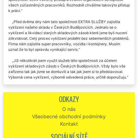
všech zúčastněných pracovníků. Rozhodně chválíme takovýto přístup
k práci.
Před dvěma dny nám tato společnost EXTRA SLUŽBY zajistila
vyklizení našeho skladu v Českých Budějovicích. Jednalo se o
vyklízení a likvidaci starých skladových zásob které jsme byli nuceni
zlikvidovat. Celý proces vyklízení proběhl bez sebemenších problémů.
Firma nám zajistila super pracovníky, vozidla i kontejnery. Musím
uznat že to byl opravdu vynikající servis.
Již několikrát jsem využil služeb této společnosti za účelem
vyklizení skladových zásob v Českých Budějovicích. Vždy bylo vše
zařízeno tak jak jsme se domluvili a tak jak jsem si to představoval.
Výborná cena vyklízení, výborně odvedená práce, určitě doporučuju.
Výborná komunikace, rychlost i spolehlivost. Vyklizení skladu v
Českých Budějovicích bylo provedeno velmi odborně a profesionálně.
ODKAZY
Doporučuji tuto firmu.
O nás
Všeobecné obchodní podmínky
Kontakt
SOCIÁLNÍ SÍTĚ