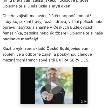
firmu která vám zajistí jakékoli úklidové práce?
Objednejte si u nás
úklid
a
mytí oken
.
Chcete zajistit malování, čištění odpadů, montáž
nábytku, sekání trávy, řezání dřeva, vrtání poliček nebo
opravu nábytku a sháníte v Českých Budějovicích
řemeslníka, zedníka nebo údržbáře? Objednejte si naše
hodinové manžely
!
Službu
vyklízení skladů České Budějovice
vám
spolehlivě a odborně zajistí a poskytnou členové
mezinárodní franchisové sítě EXTRA SERVICES.