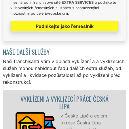
mezinárodní franchisové sítě
EXTRA SERVICES
a podnikejte
v libovolných řemeslných službách s neomezenými
možnostmi po celé Evropské unii.
Podnikejte jako řemeslník
NAŠE DALŠÍ SLUŽBY
Naši franchisanti Vám v oblasti vyklízení a a vyklízecích
služeb mohou nabídnout řadu dalších extra služeb, od
vyklízení a likvidace pozůstalosti až po vyklizení před
rekonstrukcí.
YKLÍZECÍ PRÁCE ČESKÁ
VYKLÍZECÍ PRÁCE 
LÍPA
Spol
VYKL
v České Lípě a celém
pros
okrese Česká Lípa
fran