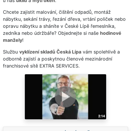
u nás
úklid
a
mytí oken
.
Chcete zajistit malování, čištění odpadů, montáž
nábytku, sekání trávy, řezání dřeva, vrtání poliček nebo
opravu nábytku a sháníte v České Lípě řemeslníka,
zedníka nebo údržbáře? Objednejte si naše
hodinové
manžely
!
Službu
vyklízení skladů Česká Lípa
vám spolehlivě a
odborně zajistí a poskytnou členové mezinárodní
franchisové sítě EXTRA SERVICES.