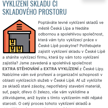
VYKLIZENÍ SKLADU ČI
SKLADOVÉHO PROSTORU
Poptáváte levné vyklízení skladů ve
městě Česká Lípa a hledáte
odbornou a spolehlivou společnost,
která vám tyto vyklízecí práce v
České Lípě poskytne? Potřebujete
zajistit vyklizení skladu v České Lípě
a sháníte vyklízecí firmu, která by vám toto vyklízení
zajistila? Jsme zavedená a spolehlivá společnost
EXTRA STĚHOVÁNÍ
a
EXTRA VYKLÍZENÍ
z České Lípy.
Nabízíme vám své profesní a organizační schopnosti v
oblasti vyklízecích služeb v České Lípě. Ať už vyklízíte
ze skladů staré zásoby, nepotřebný stavební materiál,
suť, papír, dřevo či železo, vše vám vyklidíme a
zlikvidujeme, aniž byste s tímto vyklízením měli nějaké
starosti. O celý proces tohoto vyklízení skladů a