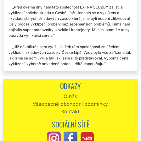
Před dvěma dny nám tato společnost EXTRA SLUŽBY zajistila
vyklizení našeho skladu v České Lípě. Jednalo se o vyklízení a
likvidaci starých skladových zásob které jsme byli nuceni zlikvidovat.
Celý proces vyklízení proběhl bez sebemenších problémů. Firma nám
zajistila super pracovníky, vozidla i kontejnery. Musím uznat že to byl
opravdu vynikající servis.
Již několikrát jsem využil služeb této společnosti za účelem
vyklizení skladových zásob v České Lípě. Vždy bylo vše zařízeno tak
jak jsme se domluvili a tak jak jsem si to představoval. Výborná cena
vyklízení, výborně odvedená práce, určitě doporučuju.
Výborná komunikace, rychlost i spolehlivost. Vyklizení skladu v
České Lípě bylo provedeno velmi odborně a profesionálně. Doporučuji
ODKAZY
tuto firmu.
O nás
Všeobecné obchodní podmínky
Kontakt
SOCIÁLNÍ SÍTĚ