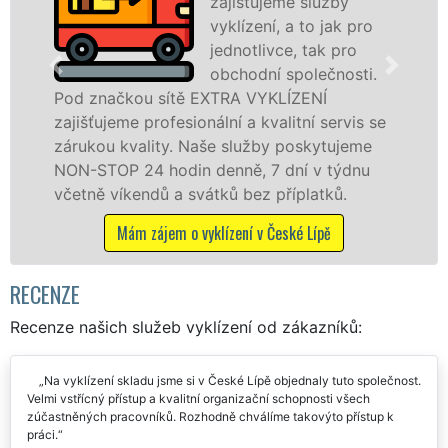
zajišťujeme služby
levné
vyklízení, a to jak pro
profe
jednotlivce, tak pro
v České Lípě a okolí
obchodní společnosti.
službu jak fyzickým,
 EXTRA VYKLÍZENÍ
osobám se zárukou k
onální a kvalitní servis se
práce, a to NON-STOP
Naše služby poskytujeme
n denně, 7 dní v týdnu
Mám zájem o vyklíz
vátků bez příplatků.
vyklízení v České Lípě
RECENZE
Recenze našich služeb vyklízení od zákazníků:
Na vyklízení skladu jsme si v České Lípě objednaly tuto společnost.
Velmi vstřícný přístup a kvalitní organizační schopnosti všech
zúčastněných pracovníků. Rozhodně chválíme takovýto přístup k
práci.