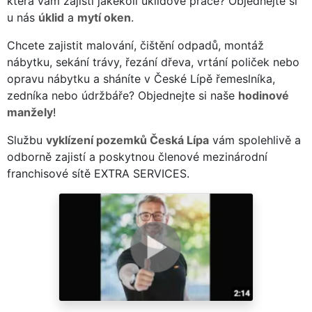
která vám zajistí jakékoli úklidové práce? Objednejte si
u nás
úklid
a
mytí oken
.
Chcete zajistit malování, čištění odpadů, montáž
nábytku, sekání trávy, řezání dřeva, vrtání poliček nebo
opravu nábytku a sháníte v České Lípě řemeslníka,
zedníka nebo údržbáře? Objednejte si naše
hodinové
manžely
!
Službu
vyklízení pozemků Česká Lípa
vám spolehlivě a
odborně zajistí a poskytnou členové mezinárodní
franchisové sítě EXTRA SERVICES.