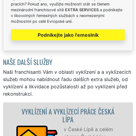
pracích? Pokud ano, využijte možnosti stát se členem
mezinárodní franchisové sítě
EXTRA SERVICES
a podnikejte
v libovolných řemeslných službách s neomezenými
možnostmi po celé Evropské unii.
Podnikejte jako řemeslník
NAŠE DALŠÍ SLUŽBY
Naši franchisanti Vám v oblasti vyklízení a a vyklízecích
služeb mohou nabídnout řadu dalších extra služeb, od
vyklízení a likvidace pozůstalosti až po vyklizení před
rekonstrukcí.
A VYKLÍZECÍ PRÁCE ČESKÁ
VYKLÍZECÍ PRÁC
LÍPA
S
VY
v České Lípě a celém
pr