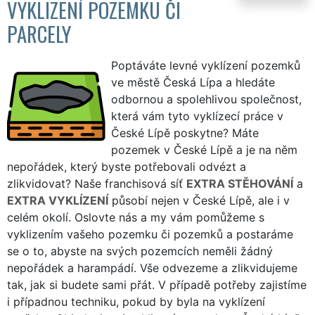
VYKLIZENÍ POZEMKU ČI
PARCELY
Poptáváte levné vyklízení pozemků
ve městě Česká Lípa a hledáte
odbornou a spolehlivou společnost,
která vám tyto vyklízecí práce v
České Lípě poskytne? Máte
pozemek v České Lípě a je na něm
nepořádek, který byste potřebovali odvézt a
zlikvidovat? Naše franchisová síť
EXTRA STĚHOVÁNÍ
a
EXTRA VYKLÍZENÍ
působí nejen v České Lípě, ale i v
celém okolí. Oslovte nás a my vám pomůžeme s
vyklizením vašeho pozemku či pozemků a postaráme
se o to, abyste na svých pozemcích neměli žádný
nepořádek a harampádí. Vše odvezeme a zlikvidujeme
tak, jak si budete sami přát. V případě potřeby zajistíme
i případnou techniku, pokud by byla na vyklízení