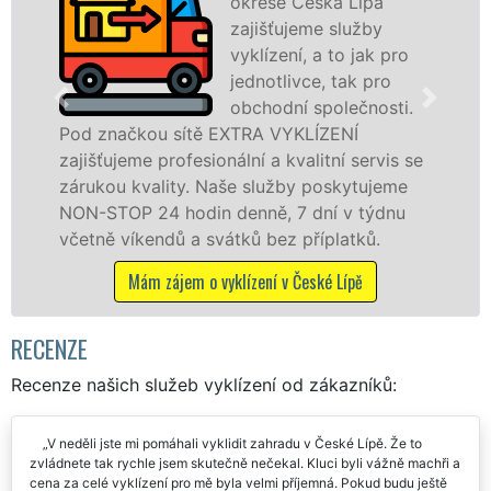
okrese Česká Lípa
fr
zajišťujeme služby
le
vyklízení, a to jak pro
pr
jednotlivce, tak pro
v České Lípě a oko
obchodní společnosti.
službu jak fyzick
ítě EXTRA VYKLÍZENÍ
osobám se záruko
esionální a kvalitní servis se
práce, a to NON-S
y. Naše služby poskytujeme
din denně, 7 dní v týdnu
Mám zájem o vyk
a svátků bez příplatků.
m o vyklízení v České Lípě
RECENZE
Recenze našich služeb vyklízení od zákazníků:
V neděli jste mi pomáhali vyklidit zahradu v České Lípě. Že to
zvládnete tak rychle jsem skutečně nečekal. Kluci byli vážně machři a
cena za celé vyklízení pro mě byla velmi příjemná. Pokud budu ještě