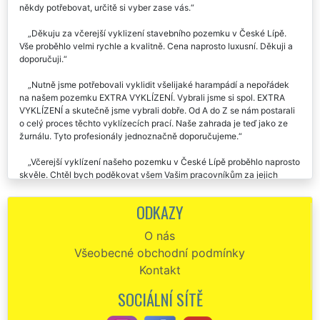
někdy potřebovat, určitě si vyber zase vás.
Děkuju za včerejší vyklizení stavebního pozemku v České Lípě.
Vše proběhlo velmi rychle a kvalitně. Cena naprosto luxusní. Děkuji a
doporučuji.
Nutně jsme potřebovali vyklidit všelijaké harampádí a nepořádek
na našem pozemku EXTRA VYKLÍZENÍ. Vybrali jsme si spol. EXTRA
VYKLÍZENÍ a skutečně jsme vybrali dobře. Od A do Z se nám postarali
o celý proces těchto vyklízecích prací. Naše zahrada je teď jako ze
žurnálu. Tyto profesionály jednoznačně doporučujeme.
Včerejší vyklízení našeho pozemku v České Lípě proběhlo naprosto
skvěle. Chtěl bych poděkovat všem Vašim pracovníkům za jejich
vstřícnost a ochotu.
ODKAZY
Dobrý večer. Chtěla bych vám moc poděkovat za pomoc, kterou
jste mi poskytli při vyklízení mého pozemku v České Lípě. Popravdě
O nás
řečeno jsem moc nevěřila tomu, že by to někdo dokázal. Je poznat, že
Všeobecné obchodní podmínky
jste odborníci na pravém místě. Určitě vás budu dál doporučovat.
Kontakt
Vyklízení parcely v České Lípě proběhlo velmi rychle a velmi
kvalitně. Parcela je nyní čistá a připravená k prodeji. Děkuji touto
SOCIÁLNÍ SÍTĚ
cestou společnosti EXTRA VYKLÍZENÍ za jejich vynikající práci.