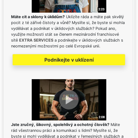
Máte cit a sklony k úklidům?
Uklízíte ráda a máte pak skvělý
pocit z té zářivé čistoty a vůně? Myslíte si, že byste si mohla
vydělávat a podnikat v úklidových službách? Pokud ano,
využijte možnosti stát se členem mezinárodní franchisové
sítě
EXTRA SERVICES
a podnikejte v úklidových službách s
neomezenými možnostmi po celé Evropské unii.
Podnikejte v uklízení
Jste zručný, šikovný, spolehlivý a ochotný člověk?
Máte
rád všestrannou práci a komunikaci s lidmi? Myslíte si, že
byste si mohl vydělávat a podnikat v řemeslných službách a