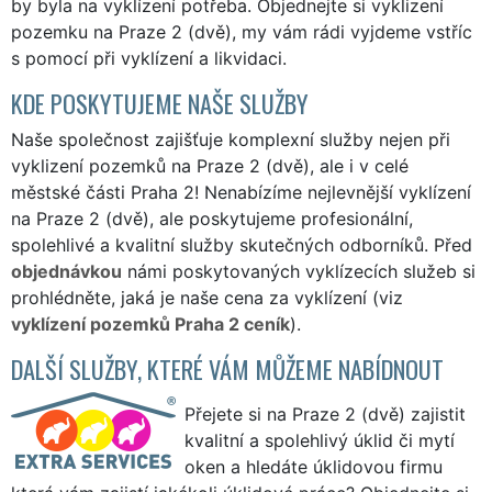
by byla na vyklízení potřeba. Objednejte si vyklizení
pozemku na Praze 2 (dvě), my vám rádi vyjdeme vstříc
s pomocí při vyklízení a likvidaci.
KDE POSKYTUJEME NAŠE SLUŽBY
Naše společnost zajišťuje komplexní služby nejen při
vyklizení pozemků na Praze 2 (dvě), ale i v celé
městské části Praha 2! Nenabízíme nejlevnější vyklízení
na Praze 2 (dvě), ale poskytujeme profesionální,
spolehlivé a kvalitní služby skutečných odborníků. Před
objednávkou
námi poskytovaných vyklízecích služeb si
prohlédněte, jaká je naše cena za vyklízení (viz
vyklízení pozemků Praha 2 ceník
).
DALŠÍ SLUŽBY, KTERÉ VÁM MŮŽEME NABÍDNOUT
Přejete si na Praze 2 (dvě) zajistit
kvalitní a spolehlivý úklid či mytí
oken a hledáte úklidovou firmu