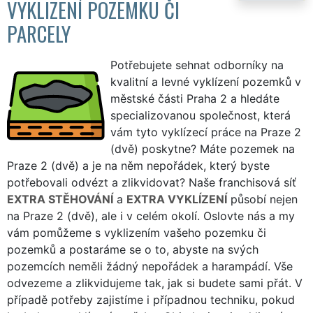
VYKLIZENÍ POZEMKU ČI
PARCELY
Potřebujete sehnat odborníky na
kvalitní a levné vyklízení pozemků v
městské části Praha 2 a hledáte
specializovanou společnost, která
vám tyto vyklízecí práce na Praze 2
(dvě) poskytne? Máte pozemek na
Praze 2 (dvě) a je na něm nepořádek, který byste
potřebovali odvézt a zlikvidovat? Naše franchisová síť
EXTRA STĚHOVÁNÍ
a
EXTRA VYKLÍZENÍ
působí nejen
na Praze 2 (dvě), ale i v celém okolí. Oslovte nás a my
vám pomůžeme s vyklizením vašeho pozemku či
pozemků a postaráme se o to, abyste na svých
pozemcích neměli žádný nepořádek a harampádí. Vše
odvezeme a zlikvidujeme tak, jak si budete sami přát. V
případě potřeby zajistíme i případnou techniku, pokud