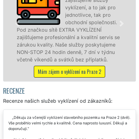
vyklízení, a to jak pro
jednotlivce, tak pro
obchodní společnosti.
čkou sítě EXTRA VYKLÍZENÍ
na Praze 2
eme profesionální a kvalitní servis se
službu jak
 kvality. Naše služby poskytujeme
osobám se 
P 24 hodin denně, 7 dní v týdnu
práce, a t
íkendů a svátků bez příplatků.
Mám z
Mám zájem o vyklízení na Praze 2
RECENZE
Recenze našich služeb vyklízení od zákazníků:
Děkuju za včerejší vyklizení stavebního pozemku na Praze 2 (dvě).
Vše proběhlo velmi rychle a kvalitně. Cena naprosto luxusní. Děkuji a
doporučuji.