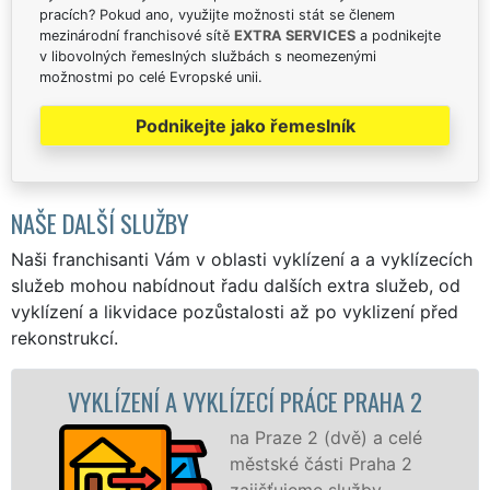
pracích? Pokud ano, využijte možnosti stát se členem
mezinárodní franchisové sítě
EXTRA SERVICES
a podnikejte
v libovolných řemeslných službách s neomezenými
možnostmi po celé Evropské unii.
Podnikejte jako řemeslník
NAŠE DALŠÍ SLUŽBY
Naši franchisanti Vám v oblasti vyklízení a a vyklízecích
služeb mohou nabídnout řadu dalších extra služeb, od
vyklízení a likvidace pozůstalosti až po vyklizení před
rekonstrukcí.
ZENÍ A VYKLÍZECÍ PRÁCE PRAHA 2
VYKLÍZ
na Praze 2 (dvě) a celé
městské části Praha 2
zajišťujeme služby