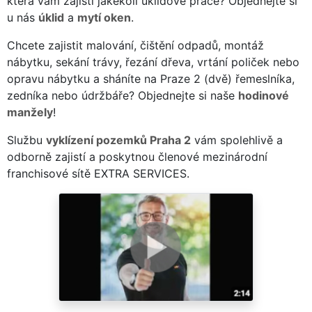
která vám zajistí jakékoli úklidové práce? Objednejte si
u nás
úklid
a
mytí oken
.
Chcete zajistit malování, čištění odpadů, montáž
nábytku, sekání trávy, řezání dřeva, vrtání poliček nebo
opravu nábytku a sháníte na Praze 2 (dvě) řemeslníka,
zedníka nebo údržbáře? Objednejte si naše
hodinové
manžely
!
Službu
vyklízení pozemků Praha 2
vám spolehlivě a
odborně zajistí a poskytnou členové mezinárodní
franchisové sítě EXTRA SERVICES.