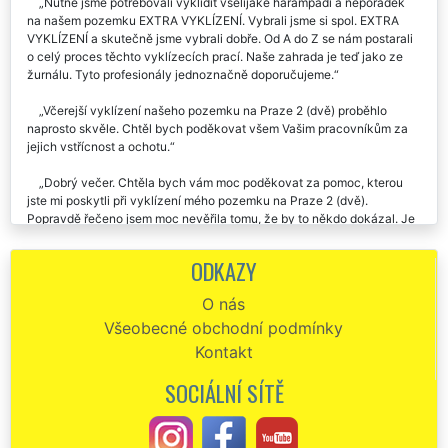
Nutně jsme potřebovali vyklidit všelijaké harampádí a nepořádek
na našem pozemku EXTRA VYKLÍZENÍ. Vybrali jsme si spol. EXTRA
VYKLÍZENÍ a skutečně jsme vybrali dobře. Od A do Z se nám postarali
o celý proces těchto vyklízecích prací. Naše zahrada je teď jako ze
žurnálu. Tyto profesionály jednoznačně doporučujeme.
Včerejší vyklízení našeho pozemku na Praze 2 (dvě) proběhlo
naprosto skvěle. Chtěl bych poděkovat všem Vašim pracovníkům za
jejich vstřícnost a ochotu.
Dobrý večer. Chtěla bych vám moc poděkovat za pomoc, kterou
jste mi poskytli při vyklízení mého pozemku na Praze 2 (dvě).
Popravdě řečeno jsem moc nevěřila tomu, že by to někdo dokázal. Je
poznat, že jste odborníci na pravém místě. Určitě vás budu dál
doporučovat.
ODKAZY
V neděli jste mi pomáhali vyklidit zahradu na Praze 2 (dvě). Že to
O nás
zvládnete tak rychle jsem skutečně nečekal. Kluci byli vážně machři a
Všeobecné obchodní podmínky
cena za celé vyklízení pro mě byla velmi příjemná. Pokud budu ještě
někdy potřebovat, určitě si vyber zase vás.
Kontakt
Vyklízení parcely na Praze 2 (dvě) proběhlo velmi rychle a velmi
SOCIÁLNÍ SÍTĚ
kvalitně. Parcela je nyní čistá a připravená k prodeji. Děkuji touto
cestou společnosti EXTRA VYKLÍZENÍ za jejich vynikající práci.