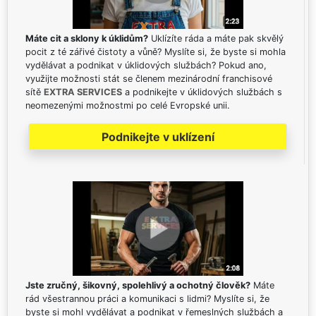
Máte cit a sklony k úklidům?
Uklízíte ráda a máte pak skvělý
pocit z té zářivé čistoty a vůně? Myslíte si, že byste si mohla
vydělávat a podnikat v úklidových službách? Pokud ano,
využijte možnosti stát se členem mezinárodní franchisové
sítě
EXTRA SERVICES
a podnikejte v úklidových službách s
neomezenými možnostmi po celé Evropské unii.
Podnikejte v uklízení
Jste zručný, šikovný, spolehlivý a ochotný člověk?
Máte
rád všestrannou práci a komunikaci s lidmi? Myslíte si, že
byste si mohl vydělávat a podnikat v řemeslných službách a