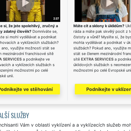
e si, že jste spolehlivý, zručný a
Máte cit a sklony k úklidům?
Ukl
ky zdatný člověk?
Domníváte se,
ráda a máte pak skvělý pocit z t
te si mohl vydělávat a podnikat
čistoty a vůně? Myslíte si, že by
hovacích a vyklízecích službách?
mohla vydělávat a podnikat v úk
ano, využijte možnosti stát se
službách? Pokud ano, využijte 
m mezinárodní franchisové sítě
stát se členem mezinárodní fran
A SERVICES
a podnikejte ve
sítě
EXTRA SERVICES
a podnike
acích a vyklízecích službách s
úklidových službách s neomeze
zenými možnostmi po celé
možnostmi po celé Evropské uni
ké unii.
Podnikejte ve stěhování
Podnikejte v uklízen
ALŠÍ SLUŽBY
nchisanti Vám v oblasti vyklízení a a vyklízecích služeb mo