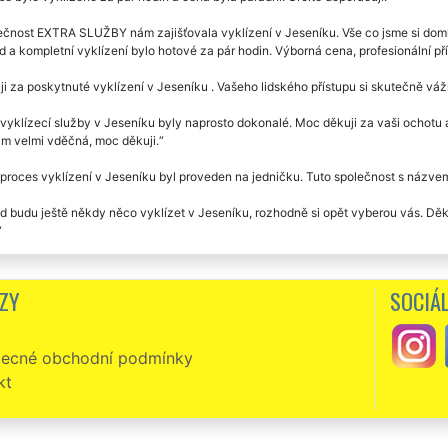
čnost EXTRA SLUŽBY nám zajišťovala vyklízení v Jeseníku. Vše co jsme si domluv
 a kompletní vyklízení bylo hotové za pár hodin. Výborná cena, profesionální př
i za poskytnuté vyklízení v Jeseníku . Vašeho lidského přístupu si skutečně vá
vyklízecí služby v Jeseníku byly naprosto dokonalé. Moc děkuji za vaši ochotu a 
m velmi vděčná, moc děkuji.
proces vyklízení v Jeseníku byl proveden na jedničku. Tuto společnost s názv
 budu ještě někdy něco vyklízet v Jeseníku, rozhodně si opět vyberou vás. Děku
o společnosti jsem si objednala vyklízecí práce v Jeseníku. Skutečně naprostá s
ZY
SOCIÁL
jsem předevčírem vyklízela dvě nemovitosti v Jeseníku, na základě kladných r
nat o profesionály jsem tak nějak počítala, ale nasazení a ochota, se kterou jse
otě jsem už zažila spoustu poskytovatelů služeb, ale ještě u nikoho jsem se ne
ecné obchodní podmínky
t panu Václavovi, který veškeré tyto vyklízecí práce zajišťoval a vše koordinov
í v Jeseníku, určitě se obrátím na tuto společnost. Jednoznačně doporučuji vše
kt
zení v Jeseníku. Precizní a spolehliví. Děkuji vám za vaše služby.