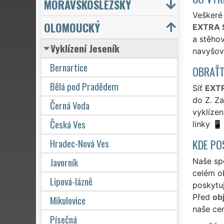
MORAVSKOSLEZSKÝ
Veškeré 
OLOMOUCKÝ
EXTRA 
a stěhov
Vyklízení Jeseník
navyšov
Bernartice
OBRAŤT
Bělá pod Pradědem
Síť
EXTR
do Z. Za
Černá Voda
vyklíze
Česká Ves
linky
Hradec-Nová Ves
KDE PO
Javorník
Naše spo
celém ok
Lipová-lázně
poskytuj
Před
ob
Mikulovice
naše cen
Písečná