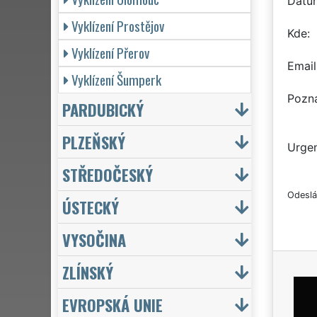
Datu
Vyklízení Prostějov
Kde
Vyklízení Přerov
Email
Vyklízení Šumperk
Pozn
PARDUBICKÝ
PLZEŇSKÝ
Urgen
STŘEDOČESKÝ
Odeslá
ÚSTECKÝ
VYSOČINA
ZLÍNSKÝ
EVROPSKÁ UNIE