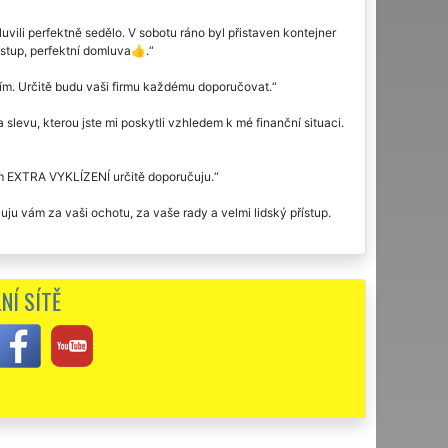
ili perfektně sedělo. V sobotu ráno byl přistaven kontejner
ístup, perfektní domluva👍.
žím. Určitě budu vaši firmu každému doporučovat.
slevu, kterou jste mi poskytli vzhledem k mé finanční situaci.
em EXTRA VYKLÍZENÍ určitě doporučuju.
ju vám za vaši ochotu, za vaše rady a velmi lidský přístup.
pokojenost.
NÍ SÍTĚ
eferencí jsem si vybrala společnost EXTRA VYKLÍZENÍ. Že se
m se setkala u pracovníků této firmy my skutečně ohromila. Ve
setkala s tak velkým srdcem. Konkrétně by jsem chtěla
al. Pokud budu ještě někdy v životě potřebovat zajistit
m, aby využili tuto firmu EXTRA VYKLÍZENÍ.