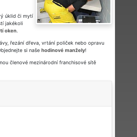
vý úklid či mytí
í jakékoli
tí oken
.
ávy, řezání dřeva, vrtání poliček nebo opravu
Objednejte si naše
hodinové manžely
!
nou členové mezinárodní franchisové sítě