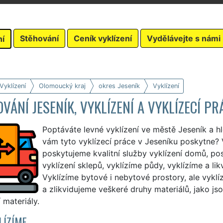
Stěhování
Ceník vyklízení
Vydělávejte s námi
ní
Vyklízení
Olomoucký kraj
okres Jeseník
Vyklízení
VÁNÍ JESENÍK, VYKLÍZENÍ A VYKLÍZECÍ PR
Poptáváte levné vyklízení ve městě Jeseník a h
vám tyto vyklízecí práce v Jeseníku poskytne? 
poskytujeme kvalitní služby vyklízení domů, pos
vyklízení sklepů, vyklízíme půdy, vyklízíme a l
Vyklízíme bytové i nebytové prostory, ale vyklí
a zlikvidujeme veškeré druhy materiálů, jako jsou
 materiály.
LÍZÍME