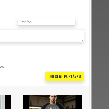
i
en.