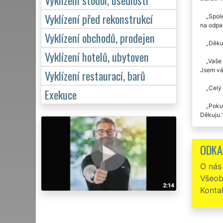
Vyklízení před rekonstrukcí
Spole
na odpad
Vyklízení obchodů, prodejen
Děkuj
Vyklízení hotelů, ubytoven
Vaše 
Jsem vá
Vyklízení restaurací, barů
Celý 
Exekuce
Pokud
Děkuju.
U tét
ODKA
Když 
bude jed
O nás
svém živ
Všeob
poděkova
vyklízen
Konta
Vyklí