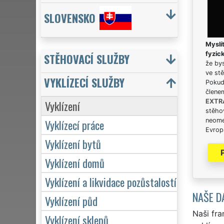
SLOVENSKO
Myslít
fyzic
STĚHOVACÍ SLUŽBY
že bys
ve stě
VYKLÍZECÍ SLUŽBY
Pokud 
člene
Vyklízení
EXTR
stěhov
Vyklízecí práce
neome
Evrops
Vyklízení bytů
Vyklízení domů
Vyklízení a likvidace pozůstalostí
NAŠE D
Vyklízení půd
Naši fra
Vyklízení sklepů