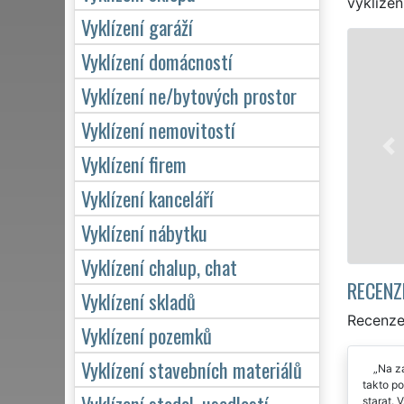
vyklízen
Vyklízení garáží
VYKLÍZENÍ A VYKLÍZECÍ PR
Vyklízení domácností
v Jeseníku a celém okrese Jeseník 
Vyklízení ne/bytových prostor
pro jednotlivce, tak pro obchodn
Vyklízení nemovitostí
VYKLÍZENÍ zajišťujeme profesionáln
Naše služby poskytujeme NON-ST
Vyklízení firem
včetně víkendů a svátků bez přípl
Vyklízení kanceláří
Mám zájem o vyklízení v J
Vyklízení nábytku
Vyklízení chalup, chat
RECENZ
Vyklízení skladů
Recenze 
Vyklízení pozemků
Vyklízení stavebních materiálů
Na z
takto po
Vyklízení stodol, usedlostí
starat. 