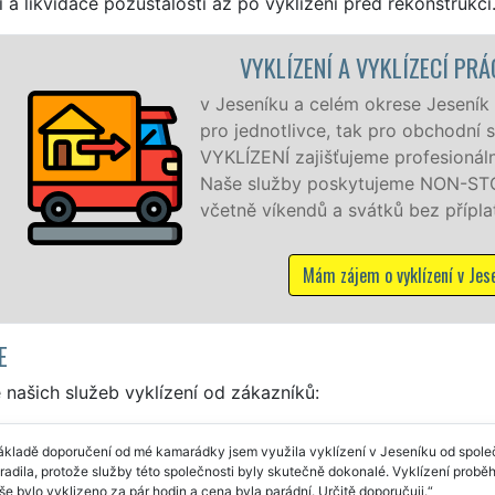
í a likvidace pozůstalosti až po vyklizení před rekonstrukcí
ÁCE JESENÍK
zajišťujeme služby vyklízení, a to jak
í společnosti. Pod značkou sítě EXTRA
í a kvalitní servis se zárukou kvality.
OP 24 hodin denně, 7 dní v týdnu
atků.
eseníku
E
našich služeb vyklízení od zákazníků:
ákladě doporučení od mé kamarádky jsem využila vyklízení v Jeseníku od spol
radila, protože služby této společnosti byly skutečně dokonalé. Vyklízení prob
Vše bylo vyklizeno za pár hodin a cena byla parádní. Určitě doporučuji.