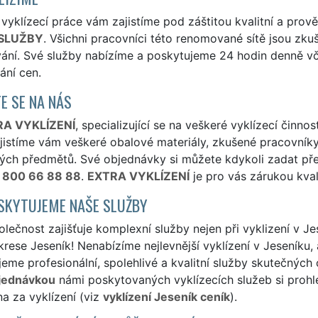
vyklízecí práce vám zajistíme pod záštitou kvalitní a prov
SLUŽBY
. Všichni pracovníci této renomované sítě jsou zkuš
ání. Své služby nabízíme a poskytujeme 24 hodin denně vč
ání cen.
E SE NA NÁS
A VYKLÍZENÍ
, specializující se na veškeré vyklízecí činno
jistíme vám veškeré obalové materiály, zkušené pracovníky
ných předmětů. Své objednávky si můžete kdykoli zadat př
800 66 88 88
.
EXTRA VYKLÍZENÍ
je pro vás zárukou kval
SKYTUJEME NAŠE SLUŽBY
lečnost zajišťuje komplexní služby nejen při vyklizení v Jes
rese Jeseník! Nenabízíme nejlevnější vyklízení v Jeseníku, 
eme profesionální, spolehlivé a kvalitní služby skutečných
jednávkou
námi poskytovaných vyklízecích služeb si prohlé
a za vyklízení (viz
vyklízení Jeseník ceník
).