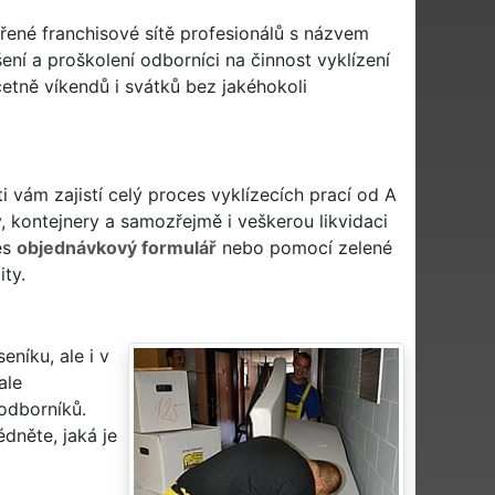
ěřené franchisové sítě profesionálů s názvem
ení a proškolení odborníci na činnost vyklízení
etně víkendů i svátků bez jakéhokoli
sti vám zajistí celý proces vyklízecích prací od A
, kontejnery a samozřejmě i veškerou likvidaci
es
objednávkový formulář
nebo pomocí zelené
ity.
eníku, ale i v
ale
 odborníků.
dněte, jaká je