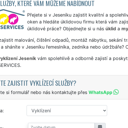
SLUŽBY, KTERÉ VÁM MŮŽEME NABÍDNOUT
Přejete si v Jeseníku zajistit kvalitní a spolehli
oken a hledáte úklidovou firmu která vám zajist
úklidové práce? Objednejte si u nás
úklid
a
my
ajistit malování, čištění odpadů, montáž nábytku, sekání tr
a sháníte v Jeseníku řemeslníka, zedníka nebo údržbáře? 
vyklízení Jeseník
vám spolehlivě a odborně zajistí a poskyt
SERVICES.
TE ZAJISTIT VYKLÍZECÍ SLUŽBY?
te si formulář nebo nás kontaktujte přes
WhatsApp
a