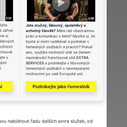
ízíte
Jste zručný, šikovný, spolehlivý a
é zářivé
ochotný člověk?
Máte rád všestrannou
ste si
práci a komunikaci s lidmi? Myslíte si, že
lidových
byste si mohl vydělávat a podnikat v
možnosti
řemeslných službách a pracích? Pokud
chisové
ano, využijte možnosti stát se členem
jte v
mezinárodní franchisové sítě
EXTRA
nými
SERVICES
a podnikejte v libovolných
i.
řemeslných službách s neomezenými
možnostmi po celé Evropské unii.
í
Podnikejte jako řemeslník
hou nabídnout řadu dalších extra služeb, od