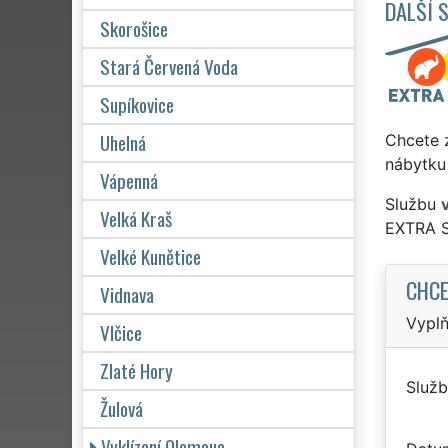
DALŠÍ 
Skorošice
Stará Červená Voda
Supíkovice
Uhelná
Chcete z
nábytku 
Vápenná
Službu
Velká Kraš
EXTRA 
Velké Kunětice
CHCE
Vidnava
Vyplň
Vlčice
Zlaté Hory
Služb
Žulová
Vyklízení Olomouc