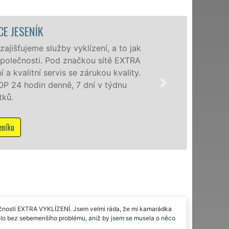
.
VYKLÍZECÍ PRÁCE A SLUŽBY 
Společnost EXTRA VYKLÍZENÍ zajištuje p
poboček levné, přesto kvalitní a profesio
okolí. Poskytujeme tuto službu jak fyzi
zárukou kvalitně odvedené práce, a to 
Mám zájem o vyklízecí práce v Je
ečnosti EXTRA VYKLÍZENÍ. Jsem velmi ráda, že mi kamarádka
ěhlo bez sebemenšího problému, aniž by jsem se musela o něco