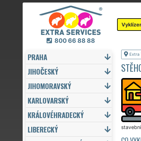
Vyklíze
800 66 88 88
PRAHA
Extra 
STĚHO
JIHOČESKÝ
JIHOMORAVSKÝ
KARLOVARSKÝ
KRÁLOVÉHRADECKÝ
LIBERECKÝ
stavební
CO VYK