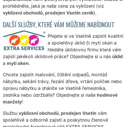
prohlédněte, jaká je naše cena za vyklízení (viz
vyklízení obchodů, prodejen Vsetín ceník
).
DALŠÍ SLUŽBY, KTERÉ VÁM MŮŽEME NABÍDNOUT
Přejete si ve Vsetíně zajistit kvalitní
a spolehlivý úklid či mytí oken a
hledáte úklidovou firmu která vám
zajistí jakékoli úklidové práce? Objednejte si u nás
úklid
a
mytí oken
.
Chcete zajistit malování, čištění odpadů, montáž
nábytku, sekání trávy, řezání dřeva, vrtání poliček nebo
opravu nábytku a sháníte ve Vsetíně řemeslníka,
zedníka nebo údržbáře? Objednejte si naše
hodinové
manžely
!
Službu
vyklízení obchodů, prodejen Vsetín
vám
spolehlivě a odborně zajistí a poskytnou členové
mezinárodní franchisové sítě EXTRA SERVICES.