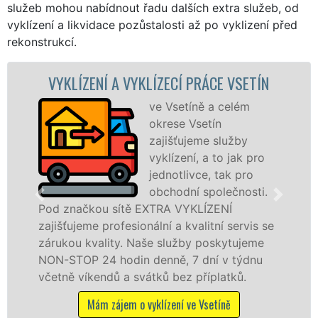
služeb mohou nabídnout řadu dalších extra služeb, od
vyklízení a likvidace pozůstalosti až po vyklizení před
rekonstrukcí.
 VYKLÍZECÍ PRÁCE VSETÍN
VYKLÍZECÍ PR
ve Vsetíně a celém
S
okrese Vsetín
VY
zajišťujeme služby
pr
vyklízení, a to jak pro
fr
jednotlivce, tak pro
le
obchodní společnosti.
pr
ítě EXTRA VYKLÍZENÍ
ve Vsetíně a okolí
esionální a kvalitní servis se
jak fyzickým, tak
y. Naše služby poskytujeme
zárukou kvalitně 
din denně, 7 dní v týdnu
STOP bez dalších p
a svátků bez příplatků.
Mám zájem o vy
em o vyklízení ve Vsetíně