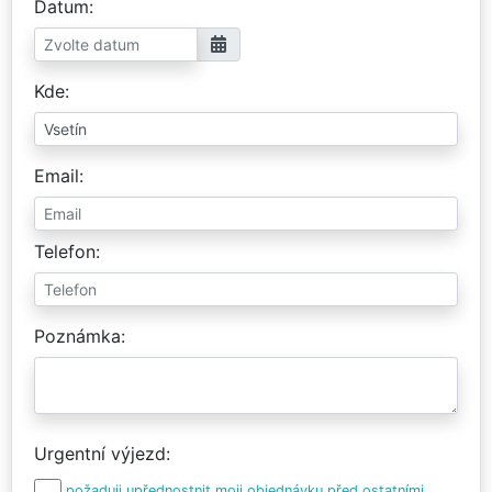
Datum
Kde
Email
Telefon
Poznámka
Urgentní výjezd
požaduji upřednostnit moji objednávku před ostatními