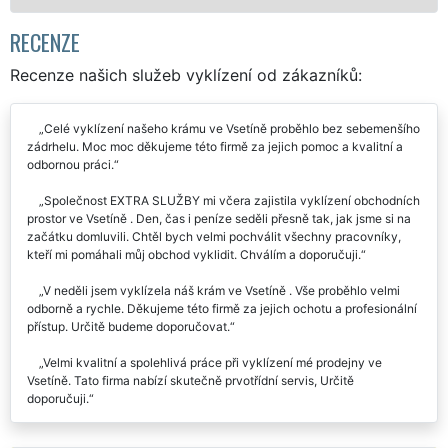
RECENZE
Recenze našich služeb vyklízení od zákazníků:
Celé vyklízení našeho krámu ve Vsetíně proběhlo bez sebemenšího
zádrhelu. Moc moc děkujeme této firmě za jejich pomoc a kvalitní a
odbornou práci.
Společnost EXTRA SLUŽBY mi včera zajistila vyklízení obchodních
prostor ve Vsetíně . Den, čas i peníze seděli přesně tak, jak jsme si na
začátku domluvili. Chtěl bych velmi pochválit všechny pracovníky,
kteří mi pomáhali můj obchod vyklidit. Chválím a doporučuji.
V neděli jsem vyklízela náš krám ve Vsetíně . Vše proběhlo velmi
odborně a rychle. Děkujeme této firmě za jejich ochotu a profesionální
přístup. Určitě budeme doporučovat.
Velmi kvalitní a spolehlivá práce při vyklízení mé prodejny ve
Vsetíně. Tato firma nabízí skutečně prvotřídní servis, Určitě
doporučuji.
Chtěla bych touto cestou poděkovat společnosti EXTRA