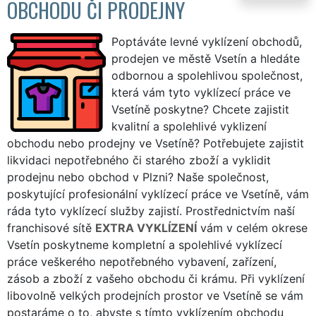
OBCHODU ČI PRODEJNY
Poptáváte levné vyklízení obchodů,
prodejen ve městě Vsetín a hledáte
odbornou a spolehlivou společnost,
která vám tyto vyklízecí práce ve
Vsetíně poskytne? Chcete zajistit
kvalitní a spolehlivé vyklizení
obchodu nebo prodejny ve Vsetíně? Potřebujete zajistit
likvidaci nepotřebného či starého zboží a vyklidit
prodejnu nebo obchod v Plzni? Naše společnost,
poskytující profesionální vyklízecí práce ve Vsetíně, vám
ráda tyto vyklízecí služby zajistí. Prostřednictvím naší
franchisové sítě
EXTRA VYKLÍZENÍ
vám v celém okrese
Vsetín poskytneme kompletní a spolehlivé vyklízecí
práce veškerého nepotřebného vybavení, zařízení,
zásob a zboží z vašeho obchodu či krámu. Při vyklízení
libovolně velkých prodejních prostor ve Vsetíně se vám
postaráme o to, abyste s tímto vyklízením obchodu