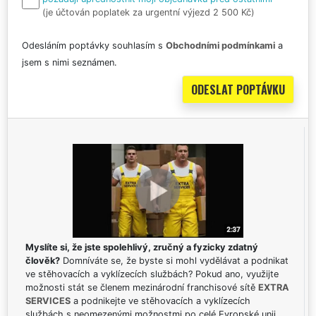
(je účtován poplatek za urgentní výjezd 2 500 Kč)
Odesláním poptávky souhlasím s
Obchodními podmínkami
a
jsem s nimi seznámen.
Myslíte si, že jste spolehlivý, zručný a fyzicky zdatný
člověk?
Domníváte se, že byste si mohl vydělávat a podnikat
ve stěhovacích a vyklízecích službách? Pokud ano, využijte
možnosti stát se členem mezinárodní franchisové sítě
EXTRA
SERVICES
a podnikejte ve stěhovacích a vyklízecích
službách s neomezenými možnostmi po celé Evropské unii.