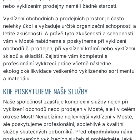
nebo vyklízením prodejny neměli žádné starosti.
Vyklízení obchodních a prodejních prostor je často
nelehký úkol a vyžaduje určité organizační schopnosti a
letité zkušenosti. A právě tyto zkušenosti a schopnosti
vám v Mostě nabídneme a poskytneme při vyklízení
obchodů či prodejen, při vyklízení krámů nebo vyklízení
skladů a skladišť. Zajistíme vám kompletní a
profesionální vyklízecí práce včetně následné
ekologické likvidace veškerého vyklizeného sortimentu
a materiálu.
KDE POSKYTUJEME NAŠE SLUŽBY
Naše společnost zajišťuje komplexní služby nejen při
vyklizení obchodů nebo prodejen v Mostě, ale i v celém
okrese Most! Nenabízíme nejlevnější vyklízení v Mostě,
ale poskytujeme profesionální, spolehlivé a kvalitní
služby skutečných odborníků. Před
objednávkou
námi
poskytovaných vyklízecích služeb si prohlédněte, jaká