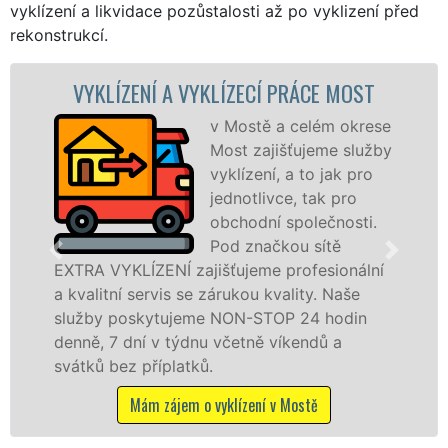
vyklízení a likvidace pozůstalosti až po vyklizení před
rekonstrukcí.
VYKLÍZECÍ PRÁCE MOST
VYKLÍZECÍ PRÁ
v Mostě a celém okrese
Spol
Most zajišťujeme služby
VYKL
vyklízení, a to jak pro
pros
jednotlivce, tak pro
fran
obchodní společnosti.
levné
Pod značkou sítě
profe
ajišťujeme profesionální
v Mostě a okolí. Pos
e zárukou kvality. Naše
fyzickým, tak právn
eme NON-STOP 24 hodin
zárukou kvalitně od
dnu včetně víkendů a
STOP bez dalších pří
ků.
Mám zájem o vykl
 o vyklízení v Mostě