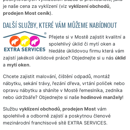
je naše cena za vyklízení (viz
vyklízení obchodů,
prodejen Most ceník
).
DALŠÍ SLUŽBY, KTERÉ VÁM MŮŽEME NABÍDNOUT
Přejete si v Mostě zajistit kvalitní a
spolehlivý úklid či mytí oken a
hledáte úklidovou firmu která vám
zajistí jakékoli úklidové práce? Objednejte si u nás
úklid
a
mytí oken
.
Chcete zajistit malování, čištění odpadů, montáž
nábytku, sekání trávy, řezání dřeva, vrtání poliček nebo
opravu nábytku a sháníte v Mostě řemeslníka, zedníka
nebo údržbáře? Objednejte si naše
hodinové manžely
!
Službu
vyklízení obchodů, prodejen Most
vám
spolehlivě a odborně zajistí a poskytnou členové
mezinárodní franchisové sítě EXTRA SERVICES.