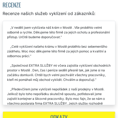
RECENZE
Recenze našich služeb vyklízení od zákazníků:
V neděli jsem vyklízela náš krám v Mostě . Vše proběhlo velmi
odborně a rychle. Děkujeme této firmě za jejich ochotu a profesionální
přístup. Určitě budeme doporučovat.
Celé vyklízení našeho krámu v Mostě proběhlo bez sebemenšího
zádrhelu. Moc moc děkujeme této firmě za jejich pomoc a kvalitní a
odbornou práci.
Společnost EXTRA SLUŽBY mi včera zajistila vyklízení obchodních
prostor v Mostě . Den, čas i peníze seděli přesně tak, jak jsme si na
začátku domluvili. Chtěl bych velmi pochválit všechny pracovníky,
kteří mi pomáhali můj obchod vyklidit. Chválím a doporučuji.
Předevčírem jsme vyklízeli nepořádek z naší prodejny v Mostě.
Jelikož bylo toho nepořádku skutečně spoustu, potřebovali jsme
zajistit kontejner a šikovné pracovníky. Bylo moc fajn, že se nám o
všechno postarala firma EXTRA SLUŽBY. Jejich služby rozhodně
doporučujeme.
ODKAZY
Velmi kvalitní a spolehlivá práce při vyklízení mé prodejny v Mostě.