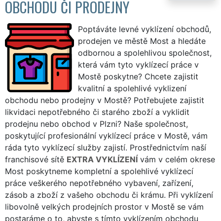
OBCHODU ČI PRODEJNY
Poptáváte levné vyklízení obchodů,
prodejen ve městě Most a hledáte
odbornou a spolehlivou společnost,
která vám tyto vyklízecí práce v
Mostě poskytne? Chcete zajistit
kvalitní a spolehlivé vyklizení
obchodu nebo prodejny v Mostě? Potřebujete zajistit
likvidaci nepotřebného či starého zboží a vyklidit
prodejnu nebo obchod v Plzni? Naše společnost,
poskytující profesionální vyklízecí práce v Mostě, vám
ráda tyto vyklízecí služby zajistí. Prostřednictvím naší
franchisové sítě
EXTRA VYKLÍZENÍ
vám v celém okrese
Most poskytneme kompletní a spolehlivé vyklízecí
práce veškerého nepotřebného vybavení, zařízení,
zásob a zboží z vašeho obchodu či krámu. Při vyklízení
libovolně velkých prodejních prostor v Mostě se vám
postaráme o to, abyste s tímto vyklízením obchodu