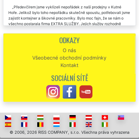
Předevčírem jsme vyklízeli nepořádek z naší prodejny v Kutné
Hoře. Jelikož bylo toho nepořádku skutečně spoustu, potřebovali jsme
zajistit kontejner a šikovné pracovníky. Bylo moc fajn, že se nám o
všechno postarala firma EXTRA SLUŽBY. Jejich služby rozhodně
doporučujeme.
ODKAZY
V neděli jsem vyklízela náš krám v Kutné Hoře . Vše proběhlo velmi
odborně a rychle. Děkujeme této firmě za jejich ochotu a profesionální
O nás
přístup. Určitě budeme doporučovat.
Všeobecné obchodní podmínky
Celé vyklízení našeho krámu v Kutné Hoře proběhlo bez
Kontakt
sebemenšího zádrhelu. Moc moc děkujeme této firmě za jejich pomoc
a kvalitní a odbornou práci.
SOCIÁLNÍ SÍTĚ
© 2006, 2026 RISS COMPANY, s.r.o. Všechna práva vyhrazena