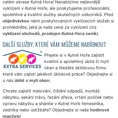
celém okrese Kutná Hora! Nenabízíme nejlevnější
vyklízení v Kutné Hoře, ale poskytujeme profesionální,
spolehlivé a kvalitní služby skutečných odborníků. Před
objednávkou
námi poskytovaných vyklízecích služeb si
prohlédněte, jaká je naše cena za vyklízení (viz
vyklízení obchodů, prodejen Kutná Hora ceník
).
DALŠÍ SLUŽBY, KTERÉ VÁM MŮŽEME NABÍDNOUT
Přejete si v Kutné Hoře zajistit
kvalitní a spolehlivý úklid či mytí
oken a hledáte úklidovou firmu
která vám zajistí jakékoli úklidové práce? Objednejte si
u nás
úklid
a
mytí oken
.
Chcete zajistit malování, čištění odpadů, montáž
nábytku, sekání trávy, řezání dřeva, vrtání poliček nebo
opravu nábytku a sháníte v Kutné Hoře řemeslníka,
zedníka nebo údržbáře? Objednejte si naše
hodinové
manžely
!