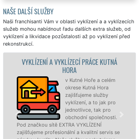
NAŠE DALŠÍ SLUŽBY
Naši franchisanti Vám v oblasti vyklízení a a vyklízecích
služeb mohou nabídnout řadu dalších extra služeb, od
vyklízení a likvidace pozůstalosti až po vyklizení před
rekonstrukcí.
TNÁ
VYKLÍZECÍ PRÁCE A SLUŽBY KUTNÁ HO
Společnost EXTRA
VYKLÍZENÍ zajištuje
ém
prostřednictvím
franchisových poboček
levné, přesto kvalitní a
pro
profesionální vyklízecí prá
v Kutné Hoře a okolí. Poskytujeme tuto
ti.
službu jak fyzickým, tak právnickým
osobám se zárukou kvalitně odvedené
s se
práce, a to NON-STOP bez dalších příplatk