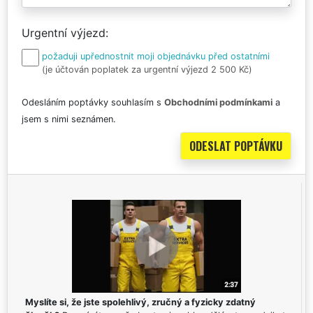
Urgentní výjezd
požaduji upřednostnit moji objednávku před ostatními
(je účtován poplatek za urgentní výjezd 2 500 Kč)
Odesláním poptávky souhlasím s
Obchodními podmínkami
a
jsem s nimi seznámen.
Myslíte si, že jste spolehlivý, zručný a fyzicky zdatný