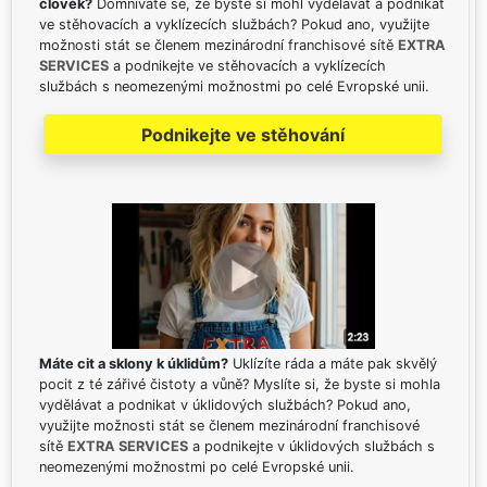
člověk?
Domníváte se, že byste si mohl vydělávat a podnikat
ve stěhovacích a vyklízecích službách? Pokud ano, využijte
možnosti stát se členem mezinárodní franchisové sítě
EXTRA
SERVICES
a podnikejte ve stěhovacích a vyklízecích
službách s neomezenými možnostmi po celé Evropské unii.
Podnikejte ve stěhování
Máte cit a sklony k úklidům?
Uklízíte ráda a máte pak skvělý
pocit z té zářivé čistoty a vůně? Myslíte si, že byste si mohla
vydělávat a podnikat v úklidových službách? Pokud ano,
využijte možnosti stát se členem mezinárodní franchisové
sítě
EXTRA SERVICES
a podnikejte v úklidových službách s
neomezenými možnostmi po celé Evropské unii.