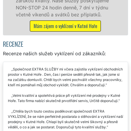
me
nu
Mám zájem o vyklízecí práce v Kutné Hoře
RECENZE
Recenze našich služeb vyklízení od zákazníků:
Společnost EXTRA SLUŽBY mi včera zajistila vyklízení obchodních
prostor v Kutné Hoře . Den, čas i peníze seděli přesně tak, jak jsme si
na začátku domluvili. Chtěl bych velmi pochválit všechny pracovníky,
kteří mi pomáhali můj obchod vyklidit. Chválím a doporučuji.
Velmi kvalitní a spolehlivá práce při vyklízení mé prodejny v Kutné
Hoře. Tato firma nabízí skutečně prvotřídní servis, Určitě doporučuji.
Chtěla bych touto cestou poděkovat společnosti EXTRA
VYKLÍZENÍ, že se nám perfektně postarala o stěhování a vyklízení naší
prodejny v Kutné Hoře. Chlapi byli skutečně velmi šikovný a přesně
věděli, o co a jak se postarat. Doporučuji tyto kvalitní služby.