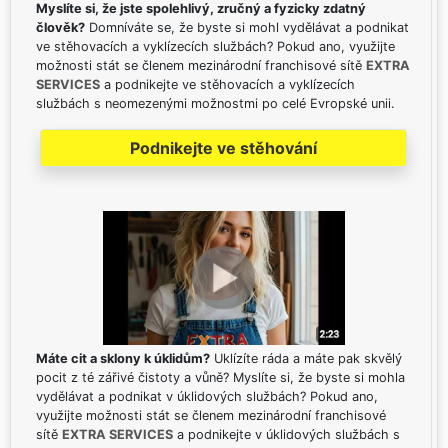
Myslíte si, že jste spolehlivý, zručný a fyzicky zdatný
člověk?
Domníváte se, že byste si mohl vydělávat a podnikat
ve stěhovacích a vyklízecích službách? Pokud ano, využijte
možnosti stát se členem mezinárodní franchisové sítě
EXTRA
SERVICES
a podnikejte ve stěhovacích a vyklízecích
službách s neomezenými možnostmi po celé Evropské unii.
Podnikejte ve stěhování
Máte cit a sklony k úklidům?
Uklízíte ráda a máte pak skvělý
pocit z té zářivé čistoty a vůně? Myslíte si, že byste si mohla
vydělávat a podnikat v úklidových službách? Pokud ano,
využijte možnosti stát se členem mezinárodní franchisové
sítě
EXTRA SERVICES
a podnikejte v úklidových službách s