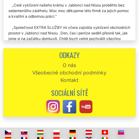
Celé vyklízení našeho krámu v Jablonci nad Nisou proběhlo bez
sebemenšího zádrhelu. Moc moc děkujeme této firmě za jejich pomoc
a kvalitní a odbornou práci.
Společnost EXTRA SLUŽBY mi včera zajistila vyklízení obchodních
prostor v Jablonci nad Nisou . Den, čas i peníze seděli přesně tak, jak
jsme si na začátku domluvili. Chtěl bych velmi pochválit všechny
pracovníky, kteří mi pomáhali můj obchod vyklidit. Chválím a
doporučuji.
ODKAZY
Velmi kvalitní a spolehlivá práce při vyklízení mé prodejny v
O nás
Jablonci nad Nisou. Tato firma nabízí skutečně prvotřídní servis, Určitě
Všeobecné obchodní podmínky
doporučuji.
Kontakt
Chtěla bych touto cestou poděkovat společnosti EXTRA
VYKLÍZENÍ, že se nám perfektně postarala o stěhování a vyklízení naší
SOCIÁLNÍ SÍTĚ
prodejny v Jablonci nad Nisou. Chlapi byli skutečně velmi šikovný a
přesně věděli, o co a jak se postarat. Doporučuji tyto kvalitní služby.