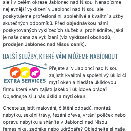
ale i v celém okrese Jablonec nad Nisou! Nenabízíme
nejlevnější vyklízení v Jablonci nad Nisou, ale
poskytujeme profesionální, spolehlivé a kvalitní služby
skutečných odborníků. Před
objednávkou
námi
poskytovaných vyklízecích služeb si prohlédněte, jaká
je naše cena za vyklízení (viz
vyklízení obchodů,
prodejen Jablonec nad Nisou ceník
).
DALŠÍ SLUŽBY, KTERÉ VÁM MŮŽEME NABÍDNOUT
Přejete si v Jablonci nad Nisou
zajistit kvalitní a spolehlivý úklid či
mytí oken a hledáte úklidovou
firmu která vám zajistí jakékoli úklidové práce?
Objednejte si u nás
úklid
a
mytí oken
.
Chcete zajistit malování, čištění odpadů, montáž
nábytku, sekání trávy, řezání dřeva, vrtání poliček nebo
opravu nábytku a sháníte v Jablonci nad Nisou
řemeslníka, zedníka nebo údržbáře? Objednejte si naše