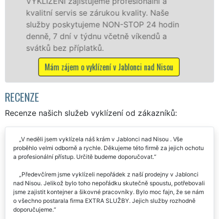
lní a
tuto službu jak fyzickým, tak právn
 Naše
osobám se zárukou kvalitně odvede
4 hodin
práce, a to NON-STOP bez dalších př
ndů a
Mám zájem o vyklízecí práce v Jablonci na
ad Nisou
RECENZE
Recenze našich služeb vyklízení od zákazníků:
V neděli jsem vyklízela náš krám v Jablonci nad Nisou . Vše
proběhlo velmi odborně a rychle. Děkujeme této firmě za jejich ochotu
a profesionální přístup. Určitě budeme doporučovat.
Předevčírem jsme vyklízeli nepořádek z naší prodejny v Jablonci
nad Nisou. Jelikož bylo toho nepořádku skutečně spoustu, potřebovali
jsme zajistit kontejner a šikovné pracovníky. Bylo moc fajn, že se nám
o všechno postarala firma EXTRA SLUŽBY. Jejich služby rozhodně
doporučujeme.