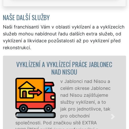
NAŠE DALŠÍ SLUŽBY
Naši franchisanti Vám v oblasti vyklízení a a vyklízecích
služeb mohou nabídnout řadu dalších extra služeb, od
vyklízení a likvidace pozůstalosti až po vyklizení před
rekonstrukcí.
 JABLONEC
VYKLÍZECÍ PRÁCE A SLUŽBY JA
NAD NISOU
ad Nisou a
Společnost EXTRA
 Jablonec
VYKLÍZENÍ zajištuje
jišťujeme
prostřednictvím
ení, a to
franchisových pobo
tlivce, tak
levné, přesto kvalitn
í
profesionální vyklíz
XTRA
v Jablonci nad Nisou a okolí. Posky