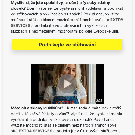
Myslíte si, že jste spolehlivý, zručný a fyzicky zdatný
člověk?
Domníváte se, že byste si mohl vydělávat a podnikat
ve stěhovacích a vyklízecích službách? Pokud ano, využijte
možnosti stát se členem mezinárodní franchisové sítě
EXTRA
SERVICES
a podnikejte ve stěhovacích a vyklízecích
službách s neomezenými možnostmi po celé Evropské unii.
Podnikejte ve stěhování
Máte cit a sklony k úklidům?
Uklízíte ráda a máte pak skvělý
pocit z té zářivé čistoty a vůně? Myslíte si, že byste si mohla
vydělávat a podnikat v úklidových službách? Pokud ano,
využijte možnosti stát se členem mezinárodní franchisové
sítě
EXTRA SERVICES
a podnikejte v úklidových službách s