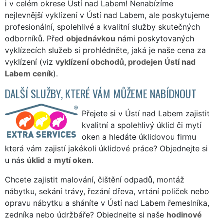
i v celém okrese Ústí nad Labem! Nenabízíme
nejlevnější vyklízení v Ústí nad Labem, ale poskytujeme
profesionální, spolehlivé a kvalitní služby skutečných
odborníků. Před
objednávkou
námi poskytovaných
vyklízecích služeb si prohlédněte, jaká je naše cena za
vyklízení (viz
vyklízení obchodů, prodejen Ústí nad
Labem ceník
).
DALŠÍ SLUŽBY, KTERÉ VÁM MŮŽEME NABÍDNOUT
Přejete si v Ústí nad Labem zajistit
kvalitní a spolehlivý úklid či mytí
oken a hledáte úklidovou firmu
která vám zajistí jakékoli úklidové práce? Objednejte si
u nás
úklid
a
mytí oken
.
Chcete zajistit malování, čištění odpadů, montáž
nábytku, sekání trávy, řezání dřeva, vrtání poliček nebo
opravu nábytku a sháníte v Ústí nad Labem řemeslníka,
zedníka nebo údržbáře? Objednejte si naše
hodinové