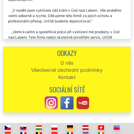
V neděli jsem vyklízela náš krám v Ústí nad Labem . Vše proběhlo
velmi odborně a rychle. Děkujeme této firmě za jejich ochotu a
profesionální přístup. Určitě budeme doporučovat.
Velmi kvalitní a spolehlivá práce při vyklízení mé prodejny v Ústí
nad Labem. Tato firma nabízí skutečně prvotřídní servis, Určitě
doporučuji.
ODKAZY
Celé vyklízení našeho krámu v Ústí nad Labem proběhlo bez
sebemenšího zádrhelu. Moc moc děkujeme této firmě za jejich pomoc
O nás
a kvalitní a odbornou práci.
Všeobecné obchodní podmínky
Společnost EXTRA SLUŽBY mi včera zajistila vyklízení obchodních
Kontakt
prostor v Ústí nad Labem . Den, čas i peníze seděli přesně tak, jak jsme
si na začátku domluvili. Chtěl bych velmi pochválit všechny
SOCIÁLNÍ SÍTĚ
pracovníky, kteří mi pomáhali můj obchod vyklidit. Chválím a
doporučuji.