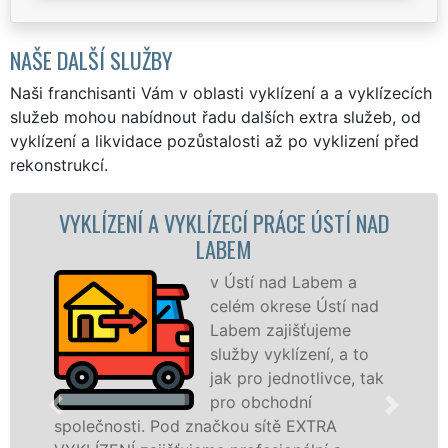
NAŠE DALŠÍ SLUŽBY
Naši franchisanti Vám v oblasti vyklízení a a vyklízecích
služeb mohou nabídnout řadu dalších extra služeb, od
vyklízení a likvidace pozůstalosti až po vyklizení před
rekonstrukcí.
D
VYKLÍZECÍ PRÁCE A SLUŽBY ÚSTÍ NAD
LABEM
Společnost EXTRA
VYKLÍZENÍ zajištuje
prostřednictvím
franchisových poboček
k
levné, přesto kvalitní a
profesionální vyklízecí práce
v Ústí nad Labem a okolí. Poskytujeme tuto