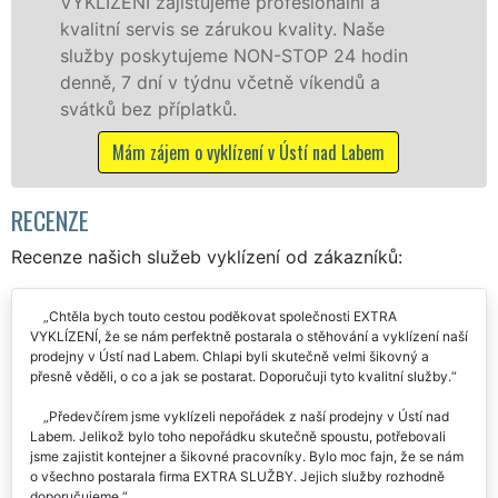
službu jak fyzickým, tak právnickým
osobám se zárukou kvalitně odvedené
práce, a to NON-STOP bez dalších příplatků.
Mám zájem o vyklízecí práce v Ústí nad Labem
RECENZE
Recenze našich služeb vyklízení od zákazníků:
Chtěla bych touto cestou poděkovat společnosti EXTRA
VYKLÍZENÍ, že se nám perfektně postarala o stěhování a vyklízení naší
prodejny v Ústí nad Labem. Chlapi byli skutečně velmi šikovný a
přesně věděli, o co a jak se postarat. Doporučuji tyto kvalitní služby.
Předevčírem jsme vyklízeli nepořádek z naší prodejny v Ústí nad
Labem. Jelikož bylo toho nepořádku skutečně spoustu, potřebovali
jsme zajistit kontejner a šikovné pracovníky. Bylo moc fajn, že se nám
o všechno postarala firma EXTRA SLUŽBY. Jejich služby rozhodně
doporučujeme.