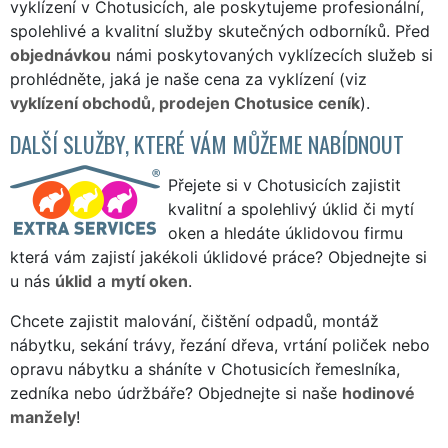
vyklízení v Chotusicích, ale poskytujeme profesionální,
spolehlivé a kvalitní služby skutečných odborníků. Před
objednávkou
námi poskytovaných vyklízecích služeb si
prohlédněte, jaká je naše cena za vyklízení (viz
vyklízení obchodů, prodejen Chotusice ceník
).
DALŠÍ SLUŽBY, KTERÉ VÁM MŮŽEME NABÍDNOUT
Přejete si v Chotusicích zajistit
kvalitní a spolehlivý úklid či mytí
oken a hledáte úklidovou firmu
která vám zajistí jakékoli úklidové práce? Objednejte si
u nás
úklid
a
mytí oken
.
Chcete zajistit malování, čištění odpadů, montáž
nábytku, sekání trávy, řezání dřeva, vrtání poliček nebo
opravu nábytku a sháníte v Chotusicích řemeslníka,
zedníka nebo údržbáře? Objednejte si naše
hodinové
manžely
!