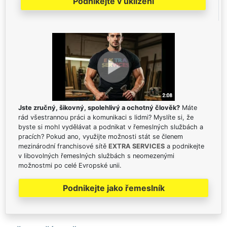
Podnikejte v uklízení
Jste zručný, šikovný, spolehlivý a ochotný člověk?
Máte
rád všestrannou práci a komunikaci s lidmi? Myslíte si, že
byste si mohl vydělávat a podnikat v řemeslných službách a
pracích? Pokud ano, využijte možnosti stát se členem
mezinárodní franchisové sítě
EXTRA SERVICES
a podnikejte
v libovolných řemeslných službách s neomezenými
možnostmi po celé Evropské unii.
Podnikejte jako řemeslník