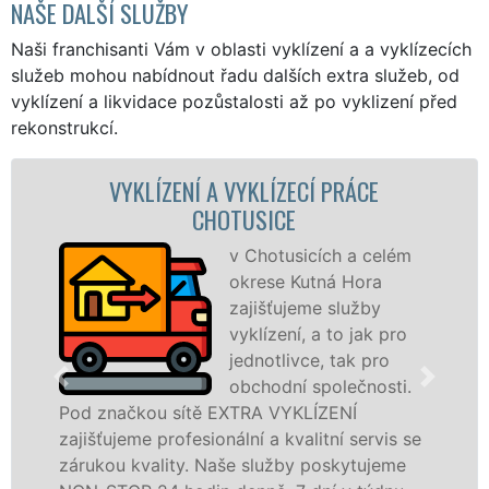
NAŠE DALŠÍ SLUŽBY
Naši franchisanti Vám v oblasti vyklízení a a vyklízecích
služeb mohou nabídnout řadu dalších extra služeb, od
vyklízení a likvidace pozůstalosti až po vyklizení před
rekonstrukcí.
A VYKLÍZECÍ PRÁCE
VYKLÍZECÍ PRÁCE 
HOTUSICE
Spol
VYKL
v Chotusicích a celém
pros
okrese Kutná Hora
fran
zajišťujeme služby
levné
vyklízení, a to jak pro
profe
jednotlivce, tak pro
v Chotusicích a okol
obchodní společnosti.
službu jak fyzickým,
 EXTRA VYKLÍZENÍ
osobám se zárukou k
onální a kvalitní servis se
práce, a to NON-STOP
Naše služby poskytujeme