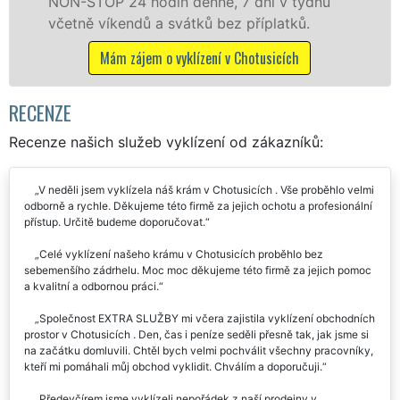
n denně, 7 dní v týdnu
Mám zájem o vyklíze
vátků bez příplatků.
vyklízení v Chotusicích
RECENZE
Recenze našich služeb vyklízení od zákazníků:
V neděli jsem vyklízela náš krám v Chotusicích . Vše proběhlo velmi
odborně a rychle. Děkujeme této firmě za jejich ochotu a profesionální
přístup. Určitě budeme doporučovat.
Celé vyklízení našeho krámu v Chotusicích proběhlo bez
sebemenšího zádrhelu. Moc moc děkujeme této firmě za jejich pomoc
a kvalitní a odbornou práci.
Společnost EXTRA SLUŽBY mi včera zajistila vyklízení obchodních
prostor v Chotusicích . Den, čas i peníze seděli přesně tak, jak jsme si
na začátku domluvili. Chtěl bych velmi pochválit všechny pracovníky,
kteří mi pomáhali můj obchod vyklidit. Chválím a doporučuji.
Předevčírem jsme vyklízeli nepořádek z naší prodejny v