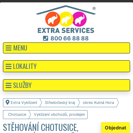
800 66 88 88
MENU
LOKALITY
SLUŽBY
Extra Vyklízení
Středočeský kraj
okres Kutná Hora
Chotusice
Vyklízení obchodů, prodejen
STĚHOVÁNÍ CHOTUSICE,
Objednat