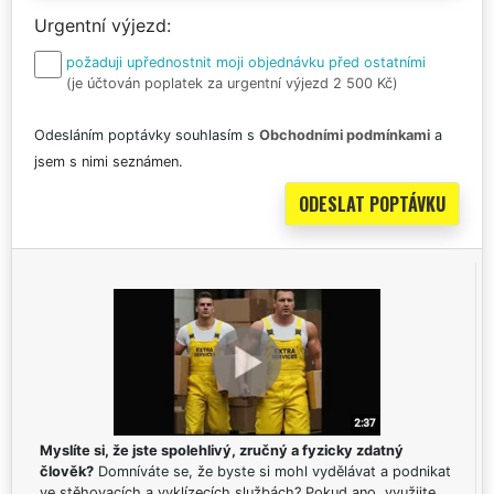
Urgentní výjezd
požaduji upřednostnit moji objednávku před ostatními
(je účtován poplatek za urgentní výjezd 2 500 Kč)
Odesláním poptávky souhlasím s
Obchodními podmínkami
a
jsem s nimi seznámen.
Myslíte si, že jste spolehlivý, zručný a fyzicky zdatný
člověk?
Domníváte se, že byste si mohl vydělávat a podnikat
ve stěhovacích a vyklízecích službách? Pokud ano, využijte