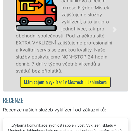
Jablunkova a celém
okrese Frýdek-Místek
zajišťujeme služby
vyklízení, a to jak pro
jednotlivce, tak pro
polečnosti. Pod značkou sítě
v Mostech u 
LÍZENÍ zajišťujeme profesionální
Poskytujeme t
servis se zárukou kvality. Naše
právnickým o
skytujeme NON-STOP 24 hodin
odvedené pr
ní v týdnu včetně víkendů a
dalších přípla
 příplatků.
Mám záje
em o vyklízení v Mostech u Jablunkova
RECENZE
Recenze našich služeb vyklízení od zákazníků:
Výborná komunikace, rychlost i spolehlivost. Vyklizení skladu v
Mostech u Jablunkova bylo provedeno velmi odborně a profesionálně.