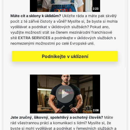
Máte cit a sklony k úklidům?
Uklízíte ráda a máte pak skvělý
pocit z té zářivé čistoty a vůně? Myslíte si, že byste si mohla
vydělávat a podnikat v úklidových službách? Pokud ano,
využijte možnosti stát se členem mezinárodní franchisové
sítě
EXTRA SERVICES
a podnikejte v úklidových službách s
neomezenými možnostmi po celé Evropské unii.
Podnikejte v uklízení
Jste zručný, šikovný, spolehlivý a ochotný člověk?
Máte
rád všestrannou práci a komunikaci s lidmi? Myslíte si, že
byste si mohl vydělávat a podnikat v řemeslných službách a