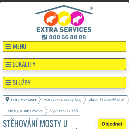
800 66 88 88
MENU
LOKALITY
SLUŽBY
Extra Vyklízení
Moravskoslezský kraj
okres Frýdek-Místek
Mosty u Jablunkova
Vyklízení skladů
STĚHOVÁNÍ MOSTY U
Objednat