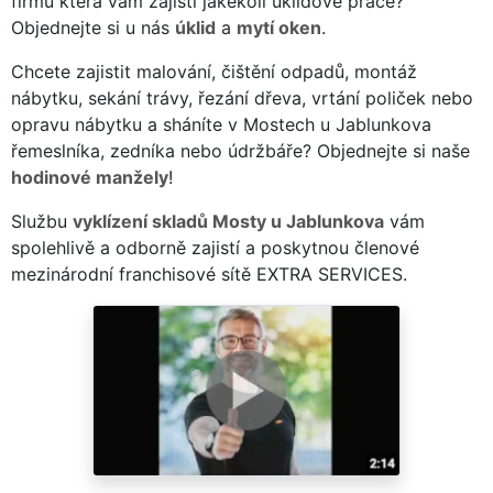
firmu která vám zajistí jakékoli úklidové práce?
Objednejte si u nás
úklid
a
mytí oken
.
Chcete zajistit malování, čištění odpadů, montáž
nábytku, sekání trávy, řezání dřeva, vrtání poliček nebo
opravu nábytku a sháníte v Mostech u Jablunkova
řemeslníka, zedníka nebo údržbáře? Objednejte si naše
hodinové manžely
!
Službu
vyklízení skladů Mosty u Jablunkova
vám
spolehlivě a odborně zajistí a poskytnou členové
mezinárodní franchisové sítě EXTRA SERVICES.