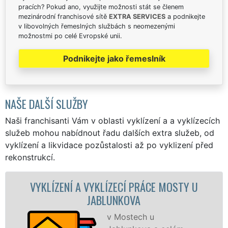
pracích? Pokud ano, využijte možnosti stát se členem
mezinárodní franchisové sítě
EXTRA SERVICES
a podnikejte
v libovolných řemeslných službách s neomezenými
možnostmi po celé Evropské unii.
Podnikejte jako řemeslník
NAŠE DALŠÍ SLUŽBY
Naši franchisanti Vám v oblasti vyklízení a a vyklízecích
služeb mohou nabídnout řadu dalších extra služeb, od
vyklízení a likvidace pozůstalosti až po vyklizení před
rekonstrukcí.
NÍ A VYKLÍZECÍ PRÁCE MOSTY U
VYKLÍZEC
JABLUNKOVA
v Mostech u