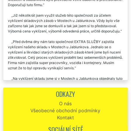
Doporučuji tuto firmu.
Již několikrát jsem využil služeb této společnosti za účelem
vyklizení skladových zásob v Mostech u Jablunkova. Vždy bylo vše
zařízeno tak jak jsme se domluvili a tak jak jsem si to představoval.
Výborná cena vyklízení, výborně odvedená práce, určitě doporučuju.
Před dvěma dny nám tato společnost EXTRA SLUŽBY zajistila
vyklizení našeho skladu v Mostech u Jablunkova. Jednalo se o
vyklízení a likvidaci starých skladových zásob které jsme byli nuceni
zlikvidovat. Celý proces vyklízení proběhl bez sebemenších problémů.
Firma nám zajistila super pracovníky, vozidla i kontejnery. Musím
uznat že to byl opravdu vynikající servis.
Na vyklízení skladu jsme si v Mostech u Jablunkova objednaly tuto
společnost. Velmi vstřícný přístup a kvalitní organizační schopnosti
všech zúčastněných pracovníků. Rozhodně chválíme takovýto přístup
ODKAZY
k práci.
O nás
Všeobecné obchodní podmínky
Kontakt
SOCIÁLNÍ SÍTĚ