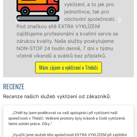
vyklízení, a to jak pro
jednotlivce, tak pro
obchodní společnosti.
od značkou sítě EXTRA VYKLÍZENÍ
v Tř
jišťujeme profesionální a kvalitní servis se
jak 
árukou kvality. Naše služby poskytujeme
záru
ON-STOP 24 hodin denně, 7 dní v týdnu
STOP
četně víkendů a svátků bez příplatků.
Mám zájem o vyklízení v Třebíči
RECENZE
Recenze našich služeb vyklízení od zákazníků:
Chtěl by jsem poděkovat za vaši spolupráci při vyklizení naší
společnosti v Třebíči. Veškeré prostory byly krásně a čistě vyklizené.
Velmi solidní práce. Díky.
Využili jsme služeb této společnosti EXTRA VYKLÍZENÍ při zajištění