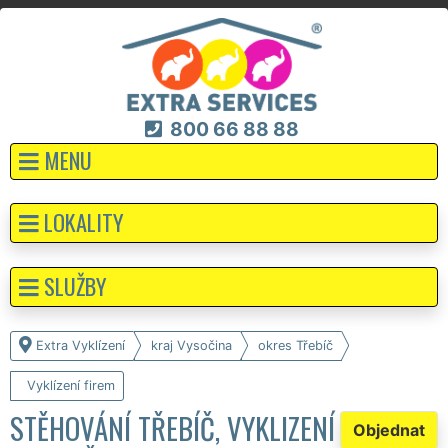
800 66 88 88
MENU
LOKALITY
SLUŽBY
Extra Vyklízení
kraj Vysočina
okres Třebíč
Vyklízení firem
STĚHOVÁNÍ TŘEBÍČ, VYKLIZENÍ
Objednat