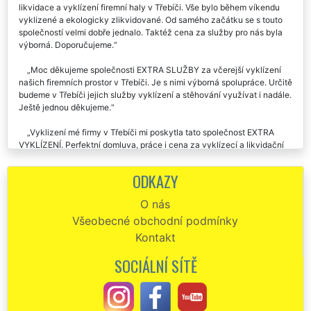
likvidace a vyklízení firemní haly v Třebíči. Vše bylo během víkendu
vyklizené a ekologicky zlikvidované. Od samého začátku se s touto
společností velmi dobře jednalo. Taktéž cena za služby pro nás byla
výborná. Doporučujeme.
Moc děkujeme společnosti EXTRA SLUŽBY za včerejší vyklízení
našich firemních prostor v Třebíči. Je s nimi výborná spolupráce. Určitě
budeme v Třebíči jejich služby vyklízení a stěhování využívat i nadále.
Ještě jednou děkujeme.
Vyklizení mé firmy v Třebíči mi poskytla tato společnost EXTRA
VYKLÍZENÍ. Perfektní domluva, práce i cena za vyklízecí a likvidační
práce. Určitě doporučuji.
ODKAZY
Ke spolupráci s touto společností můžu napsat pouze klady.
Likvidovali nám veškeré staré vybavení a zařízení v Třebíči a
O nás
zajišťovali kompletní vyklizení firmy. Skutečně není co vytknout. Celá
Všeobecné obchodní podmínky
organizace vyklízení probíhala na jedničku. Určitě doporučuji využívat
tuto společnost.
Kontakt
SOCIÁLNÍ SÍTĚ