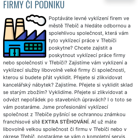
FIRMY ČI PODNIKU
Poptáváte levné vyklízení firem ve
městě Třebíč a hledáte odbornou a
spolehlivou společnost, která vám
tyto vyklízecí práce v Třebíči
poskytne? Chcete zajistit a
poskytnout vyklízecí práce firmy
nebo společnosti v Třebíči? Zajistíme vám vyklizení a
vyklízecí služby libovolně velké firmy či společnosti,
kterou si budete přát vyklidit. Přejete si zlikvidovat
kancelářský nábytek? Zajistíme. Přejete si vyklidit sklad
se starým zbožím? Vyklidíme. Přejete si zlikvidovat a
odvézt nepořádek po stavebních úpravách? I o toto se
vám postaráme. Jsme profesionální vyklízecí
společnost z Třebíče pyšnící se ochrannou známkou
franchisové sítě
EXTRA STĚHOVÁNÍ
. Ať už máte
libovolně velkou společnost či firmu v Třebíči nebo v
okrese Třebíč, postaráme se vám o kompletní servis