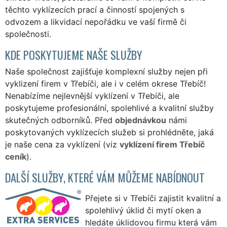
těchto vyklízecích prací a činností spojených s
odvozem a likvidací nepořádku ve vaší firmě či
společnosti.
KDE POSKYTUJEME NAŠE SLUŽBY
Naše společnost zajišťuje komplexní služby nejen při
vyklizení firem v Třebíči, ale i v celém okrese Třebíč!
Nenabízíme nejlevnější vyklízení v Třebíči, ale
poskytujeme profesionální, spolehlivé a kvalitní služby
skutečných odborníků. Před
objednávkou
námi
poskytovaných vyklízecích služeb si prohlédněte, jaká
je naše cena za vyklízení (viz
vyklízení firem Třebíč
ceník
).
DALŠÍ SLUŽBY, KTERÉ VÁM MŮŽEME NABÍDNOUT
Přejete si v Třebíči zajistit kvalitní a
spolehlivý úklid či mytí oken a
hledáte úklidovou firmu která vám