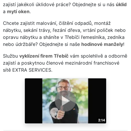
zajistí jakékoli úklidové práce? Objednejte si u nás
úklid
a
mytí oken
.
Chcete zajistit malování, čištění odpadů, montáž
nábytku, sekání trávy, řezání dřeva, vrtání poliček nebo
opravu nábytku a sháníte v Třebíči řemeslníka, zedníka
nebo údržbáře? Objednejte si naše
hodinové manžely
!
Službu
vyklízení firem Třebíč
vám spolehlivě a odborně
zajistí a poskytnou členové mezinárodní franchisové
sítě EXTRA SERVICES.