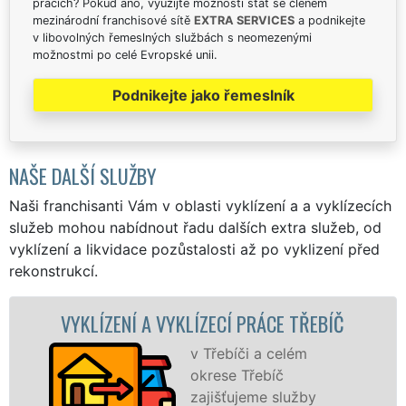
pracích? Pokud ano, využijte možnosti stát se členem
mezinárodní franchisové sítě
EXTRA SERVICES
a podnikejte
v libovolných řemeslných službách s neomezenými
možnostmi po celé Evropské unii.
Podnikejte jako řemeslník
NAŠE DALŠÍ SLUŽBY
Naši franchisanti Vám v oblasti vyklízení a a vyklízecích
služeb mohou nabídnout řadu dalších extra služeb, od
vyklízení a likvidace pozůstalosti až po vyklizení před
rekonstrukcí.
VYKLÍZENÍ A VYKLÍZECÍ PRÁCE TŘEBÍČ
V
v Třebíči a celém
okrese Třebíč
zajišťujeme služby