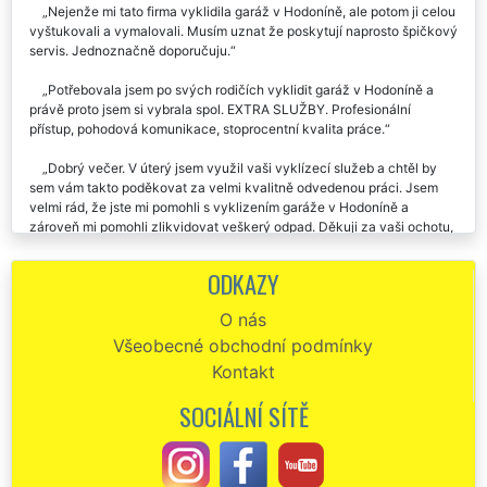
Nejenže mi tato firma vyklidila garáž v Hodoníně, ale potom ji celou
vyštukovali a vymalovali. Musím uznat že poskytují naprosto špičkový
servis. Jednoznačně doporučuju.
Potřebovala jsem po svých rodičích vyklidit garáž v Hodoníně a
právě proto jsem si vybrala spol. EXTRA SLUŽBY. Profesionální
přístup, pohodová komunikace, stoprocentní kvalita práce.
Dobrý večer. V úterý jsem využil vaši vyklízecí služeb a chtěl by
sem vám takto poděkovat za velmi kvalitně odvedenou práci. Jsem
velmi rád, že jste mi pomohli s vyklizením garáže v Hodoníně a
zároveň mi pomohli zlikvidovat veškerý odpad. Děkuji za vaši ochotu,
určitě vás budu všude doporučovat.
ODKAZY
Děkuju za poskytnutou službu vyklizení naší garáže v Hodoníně.
Určitě vás doporučím každému, kdo bude potřebovat jakékoli
O nás
vyklízení nebo stěhování.
Všeobecné obchodní podmínky
Děkuju za včerejší vyklízení garáže v Hodoníně. Výborná
Kontakt
komunikace, parádní a rychlá práce. Doporučuju.
SOCIÁLNÍ SÍTĚ
Vyklizení BYTU v HodoníněVyklizení bytu Hodonín - Potřebujete
zajistit od spolehlivé firmy vyklízení bytů v Hodoníně? Jsme
profesionální vyklízecí společnost z Hodonína, která vám toto
vyklízení mile ráda zajistí. Naše franchisová síť EXTRA STĚHOVÁNÍ a