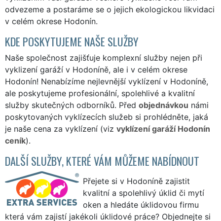
odvezeme a postaráme se o jejich ekologickou likvidaci
v celém okrese Hodonín.
KDE POSKYTUJEME NAŠE SLUŽBY
Naše společnost zajišťuje komplexní služby nejen při
vyklizení garáží v Hodoníně, ale i v celém okrese
Hodonín! Nenabízíme nejlevnější vyklízení v Hodoníně,
ale poskytujeme profesionální, spolehlivé a kvalitní
služby skutečných odborníků. Před
objednávkou
námi
poskytovaných vyklízecích služeb si prohlédněte, jaká
je naše cena za vyklízení (viz
vyklízení garáží Hodonín
ceník
).
DALŠÍ SLUŽBY, KTERÉ VÁM MŮŽEME NABÍDNOUT
Přejete si v Hodoníně zajistit
kvalitní a spolehlivý úklid či mytí
oken a hledáte úklidovou firmu
která vám zajistí jakékoli úklidové práce? Objednejte si