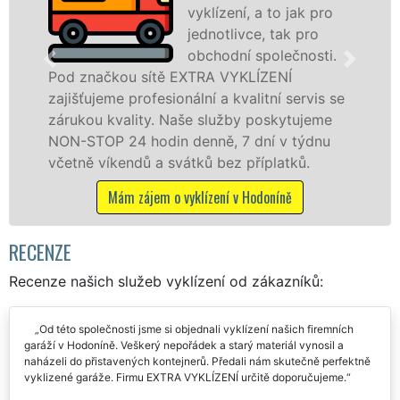
vyklízení, a to jak pro
jednotlivce, tak pro
obchodní společnosti.
ou sítě EXTRA VYKLÍZENÍ
v Hodoníně a
 profesionální a kvalitní servis se
jak fyzickým
ality. Naše služby poskytujeme
zárukou kval
24 hodin denně, 7 dní v týdnu
STOP bez dalš
endů a svátků bez příplatků.
Mám záje
m zájem o vyklízení v Hodoníně
RECENZE
Recenze našich služeb vyklízení od zákazníků:
Od této společnosti jsme si objednali vyklízení našich firemních
garáží v Hodoníně. Veškerý nepořádek a starý materiál vynosil a
naházeli do přistavených kontejnerů. Předali nám skutečně perfektně
vyklizené garáže. Firmu EXTRA VYKLÍZENÍ určitě doporučujeme.