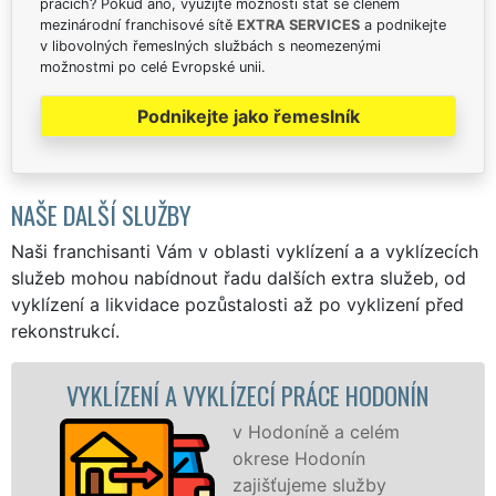
pracích? Pokud ano, využijte možnosti stát se členem
mezinárodní franchisové sítě
EXTRA SERVICES
a podnikejte
v libovolných řemeslných službách s neomezenými
možnostmi po celé Evropské unii.
Podnikejte jako řemeslník
NAŠE DALŠÍ SLUŽBY
Naši franchisanti Vám v oblasti vyklízení a a vyklízecích
služeb mohou nabídnout řadu dalších extra služeb, od
vyklízení a likvidace pozůstalosti až po vyklizení před
rekonstrukcí.
NÍ A VYKLÍZECÍ PRÁCE HODONÍN
VYKLÍZEC
v Hodoníně a celém
okrese Hodonín
zajišťujeme služby