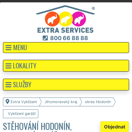
800 66 88 88
MENU
LOKALITY
SLUŽBY
Extra Vyklízení
Jihomoravský kraj
okres Hodonín
Vyklízení garáží
STĚHOVÁNÍ HODONÍN,
Objednat