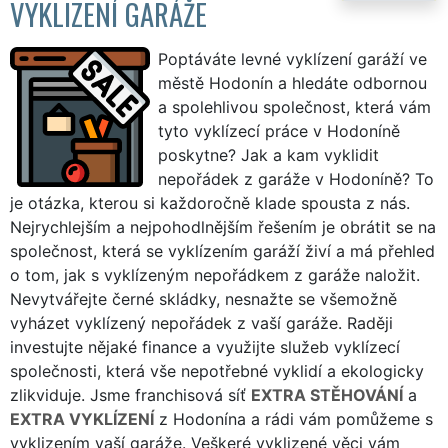
VYKLIZENÍ GARÁŽE
Poptáváte levné vyklízení garáží ve
městě Hodonín a hledáte odbornou
a spolehlivou společnost, která vám
tyto vyklízecí práce v Hodoníně
poskytne? Jak a kam vyklidit
nepořádek z garáže v Hodoníně? To
je otázka, kterou si každoročně klade spousta z nás.
Nejrychlejším a nejpohodlnějším řešením je obrátit se na
společnost, která se vyklízením garáží živí a má přehled
o tom, jak s vyklízeným nepořádkem z garáže naložit.
Nevytvářejte černé skládky, nesnažte se všemožně
vyházet vyklízený nepořádek z vaší garáže. Raději
investujte nějaké finance a využijte služeb vyklízecí
společnosti, která vše nepotřebné vyklidí a ekologicky
zlikviduje. Jsme franchisová síť
EXTRA STĚHOVÁNÍ
a
EXTRA VYKLÍZENÍ
z Hodonína a rádi vám pomůžeme s
vyklizením vaší garáže. Veškeré vyklizené věci vám