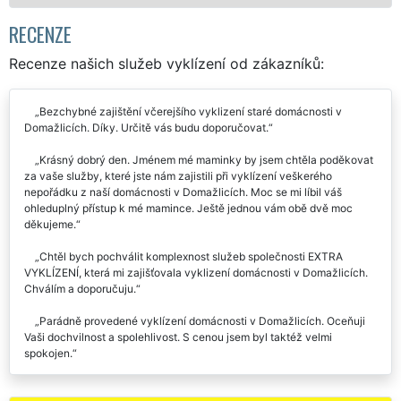
RECENZE
Recenze našich služeb vyklízení od zákazníků:
Bezchybné zajištění včerejšího vyklizení staré domácnosti v
Domažlicích. Díky. Určitě vás budu doporučovat.
Krásný dobrý den. Jménem mé maminky by jsem chtěla poděkovat
za vaše služby, které jste nám zajistili při vyklízení veškerého
nepořádku z naší domácnosti v Domažlicích. Moc se mi líbil váš
ohleduplný přístup k mé mamince. Ještě jednou vám obě dvě moc
děkujeme.
Chtěl bych pochválit komplexnost služeb společnosti EXTRA
VYKLÍZENÍ, která mi zajišťovala vyklizení domácnosti v Domažlicích.
Chválím a doporučuju.
Parádně provedené vyklízení domácnosti v Domažlicích. Oceňuji
Vaši dochvilnost a spolehlivost. S cenou jsem byl taktéž velmi
spokojen.
Rychlí, spolehliví, komunikativní, všichni hezky oblečeni ve žlutém.