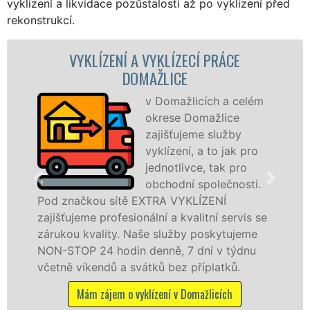
vyklízení a likvidace pozůstalosti až po vyklizení před
rekonstrukcí.
ZENÍ A VYKLÍZECÍ PRÁCE
VYKLÍZECÍ P
DOMAŽLICE
v Domažlicích a celém
okrese Domažlice
zajišťujeme služby
vyklízení, a to jak pro
jednotlivce, tak pro
v Domažlicích a
obchodní společnosti.
službu jak fyzi
 sítě EXTRA VYKLÍZENÍ
osobám se záru
rofesionální a kvalitní servis se
práce, a to NON
ity. Naše služby poskytujeme
 hodin denně, 7 dní v týdnu
Mám zájem o 
dů a svátků bez příplatků.
jem o vyklízení v Domažlicích