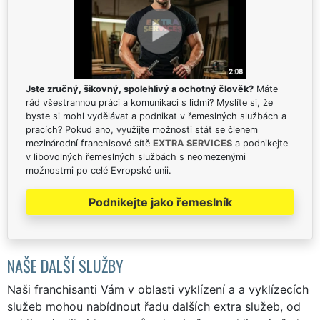
Jste zručný, šikovný, spolehlivý a ochotný člověk?
Máte
rád všestrannou práci a komunikaci s lidmi? Myslíte si, že
byste si mohl vydělávat a podnikat v řemeslných službách a
pracích? Pokud ano, využijte možnosti stát se členem
mezinárodní franchisové sítě
EXTRA SERVICES
a podnikejte
v libovolných řemeslných službách s neomezenými
možnostmi po celé Evropské unii.
Podnikejte jako řemeslník
NAŠE DALŠÍ SLUŽBY
Naši franchisanti Vám v oblasti vyklízení a a vyklízecích
služeb mohou nabídnout řadu dalších extra služeb, od