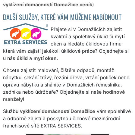
vyklízení domácností Domažlice ceník
).
DALŠÍ SLUŽBY, KTERÉ VÁM MŮŽEME NABÍDNOUT
Přejete si v Domažlicích zajistit
kvalitní a spolehlivý úklid či mytí
oken a hledáte úklidovou firmu
která vám zajistí jakékoli úklidové práce? Objednejte si
u nás
úklid
a
mytí oken
.
Chcete zajistit malování, čištění odpadů, montáž
nábytku, sekání trávy, řezání dřeva, vrtání poliček nebo
opravu nábytku a sháníte v Domažlicích řemeslníka,
zedníka nebo údržbáře? Objednejte si naše
hodinové
manžely
!
Službu
vyklízení domácností Domažlice
vám spolehlivě
a odborně zajistí a poskytnou členové mezinárodní
franchisové sítě EXTRA SERVICES.