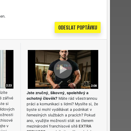
en.
ízíte
Jste zručný, šikovný, spolehlivý a
é zářivé
ochotný člověk?
Máte rád všestrannou
ste si
práci a komunikaci s lidmi? Myslíte si, že
lidových
byste si mohl vydělávat a podnikat v
možnosti
řemeslných službách a pracích? Pokud
chisové
ano, využijte možnosti stát se členem
jte v
mezinárodní franchisové sítě
EXTRA