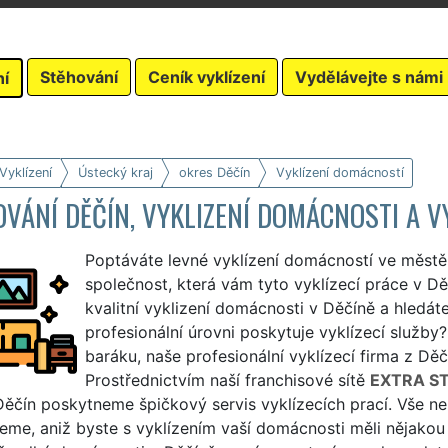
Stěhování
Ceník vyklízení
Vydělávejte s námi
ní
Vyklízení
Ústecký kraj
okres Děčín
Vyklízení domácností
VÁNÍ DĚČÍN, VYKLIZENÍ DOMÁCNOSTI A V
Poptáváte levné vyklízení domácností ve městě
společnost, která vám tyto vyklízecí práce v Dě
kvalitní vyklizení domácnosti v Děčíně a hledáte
profesionální úrovni poskytuje vyklízecí služby
baráku, naše profesionální vyklízecí firma z Děč
Prostřednictvím naší franchisové sítě
EXTRA S
Děčín poskytneme špičkový servis vyklízecích prací. Vše 
jeme, aniž byste s vyklízením vaší domácnosti měli nějakou 