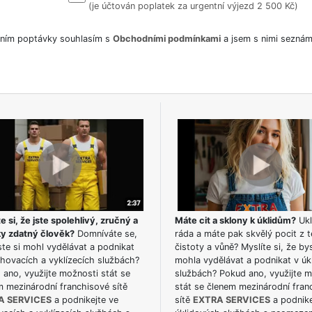
(je účtován poplatek za urgentní výjezd 2 500 Kč)
ním poptávky souhlasím s
Obchodními podmínkami
a jsem s nimi seznám
e si, že jste spolehlivý, zručný a
Máte cit a sklony k úklidům?
Ukl
ky zdatný člověk?
Domníváte se,
ráda a máte pak skvělý pocit z t
te si mohl vydělávat a podnikat
čistoty a vůně? Myslíte si, že by
hovacích a vyklízecích službách?
mohla vydělávat a podnikat v úk
ano, využijte možnosti stát se
službách? Pokud ano, využijte 
m mezinárodní franchisové sítě
stát se členem mezinárodní fran
A SERVICES
a podnikejte ve
sítě
EXTRA SERVICES
a podnike