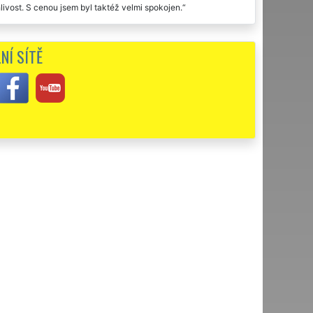
ivost. S cenou jsem byl taktéž velmi spokojen.
c a vyklízení jste mi zajistili i v neděli. Děkuju.
NÍ SÍTĚ
i, cena odpovídající. Doporučuju.