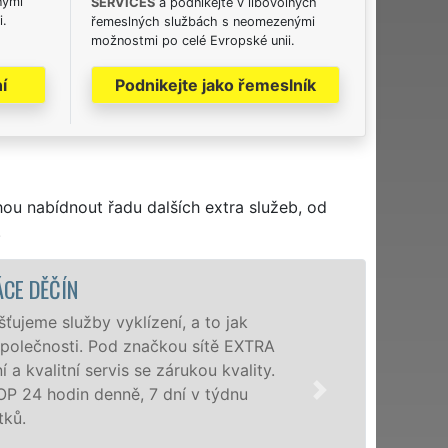
nými
SERVICES
a podnikejte v libovolných
i.
řemeslných službách s neomezenými
možnostmi po celé Evropské unii.
í
Podnikejte jako řemeslník
hou nabídnout řadu dalších extra služeb, od
.
VYKLÍZECÍ PRÁCE A S
Společnost EXTRA VYKLÍZENÍ zajišt
poboček levné, přesto kvalitní a pr
okolí. Poskytujeme tuto službu ja
zárukou kvalitně odvedené práce, 