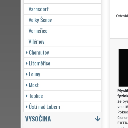
Varnsdorf
Odeslá
Velký Šenov
Verneřice
Vilémov
Chomutov
Litoměřice
Louny
Most
Myslít
Teplice
fyzic
že bys
Ústí nad Labem
ve stě
Pokud 
VYSOČINA
člene
EXTR