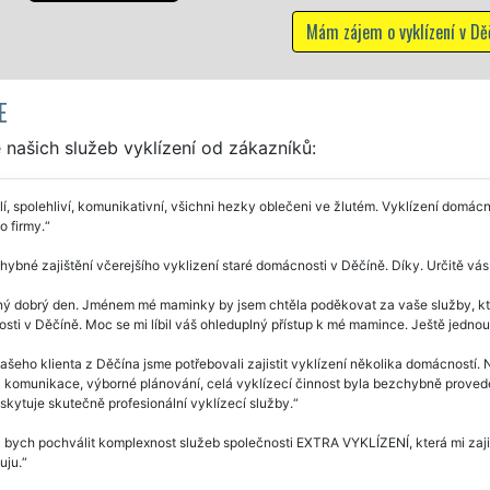
ení v Děčíně
E
našich služeb vyklízení od zákazníků:
í, spolehliví, komunikativní, všichni hezky oblečeni ve žlutém. Vyklízení domácn
o firmy.
ybné zajištění včerejšího vyklizení staré domácnosti v Děčíně. Díky. Určitě vá
ý dobrý den. Jménem mé maminky by jsem chtěla poděkovat za vaše služby, které
sti v Děčíně. Moc se mi líbil váš ohleduplný přístup k mé mamince. Ještě jedn
ašeho klienta z Děčína jsme potřebovali zajistit vyklízení několika domácností.
 komunikace, výborné plánování, celá vyklízecí činnost byla bezchybně prove
skytuje skutečně profesionální vyklízecí služby.
 bych pochválit komplexnost služeb společnosti EXTRA VYKLÍZENÍ, která mi zaji
uju.