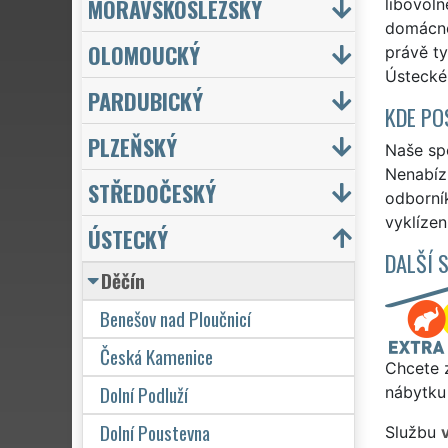
MORAVSKOSLEZSKÝ
libovoln
domácnos
OLOMOUCKÝ
právě ty
Ústeckém
PARDUBICKÝ
KDE PO
PLZEŇSKÝ
Naše spo
Nenabízí
STŘEDOČESKÝ
odborní
vyklízen
ÚSTECKÝ
DALŠÍ 
Děčín
Benešov nad Ploučnicí
Česká Kamenice
Chcete z
Dolní Podluží
nábytku 
Dolní Poustevna
Službu