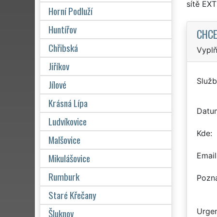
sítě EX
Horní Podluží
Huntířov
CHCE
Chřibská
Vyplň
Jiříkov
Služb
Jílové
Krásná Lípa
Datu
Ludvíkovice
Kde
Malšovice
Email
Mikulášovice
Rumburk
Pozn
Staré Křečany
Šluknov
Urgen