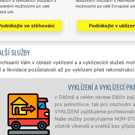
acích a vyklízecích službách s
úklidových službách s neomeze
zenými možnostmi po celé
možnostmi po celé Evropské uni
ké unii.
Podnikejte ve stěhování
Podnikejte v uklízen
ALŠÍ SLUŽBY
nchisanti Vám v oblasti vyklízení a a vyklízecích služeb mo
í a likvidace pozůstalosti až po vyklizení před rekonstrukcí
ECÍ PRÁCE DĚČÍN
n zajišťujeme služby vyklízení, a to jak
chodní společnosti. Pod značkou sítě EXTRA
ionální a kvalitní servis se zárukou kvality.
ON-STOP 24 hodin denně, 7 dní v týdnu
 příplatků.