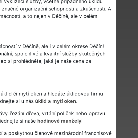
 vyklízecí služby, včetně případného úklidu
 značné organizační schopnosti a zkušenosti. A
ácností, a to nejen v Děčíně, ale v celém
ácností v Děčíně, ale i v celém okrese Děčín!
nální, spolehlivé a kvalitní služby skutečných
b si prohlédněte, jaká je naše cena za
vý úklid či mytí oken a hledáte úklidovou firmu
ednejte si u nás
úklid
a
mytí oken
.
ávy, řezání dřeva, vrtání poliček nebo opravu
jednejte si naše
hodinové manžely
!
tí a poskytnou členové mezinárodní franchisové