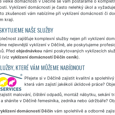
ě velké domácnosti v Děčíně se vám postaráme o kompletní
ti. Vyklízení domácnosti je často nelehký úkol a vyžaduje
to zkušenosti vám nabízíme při vyklízení domácnosti či dom
 kraji.
SKYTUJEME NAŠE SLUŽBY
lečnost zajišťuje komplexní služby nejen při vyklizení dom
me nejlevnější vyklízení v Děčíně, ale poskytujeme profesio
ků. Před
objednávkou
námi poskytovaných vyklízecích služe
í (viz
vyklízení domácností Děčín ceník
).
SLUŽBY, KTERÉ VÁM MŮŽEME NABÍDNOUT
Přejete si v Děčíně zajistit kvalitní a spolehli
která vám zajistí jakékoli úklidové práce? Obj
ajistit malování, čištění odpadů, montáž nábytku, sekání tr
a sháníte v Děčíně řemeslníka, zedníka nebo údržbáře? Ob
vyklízení domácností Děčín
vám spolehlivě a odborně zajis