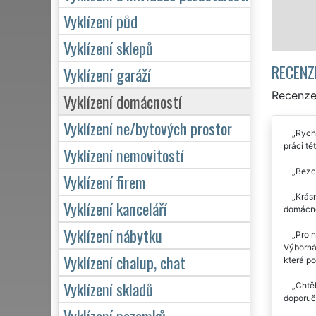
Vyklízení půd
Mám zájem o vyklíz
Vyklízení sklepů
RECENZ
Vyklízení garáží
Recenze 
Vyklízení domácností
Vyklízení ne/bytových prostor
Rychl
práci tét
Vyklízení nemovitostí
Bezch
Vyklízení firem
Krásn
Vyklízení kanceláří
domácno
Vyklízení nábytku
Pro n
Výborná
Vyklízení chalup, chat
která po
Vyklízení skladů
Chtěl
doporuč
Vyklízení pozemků