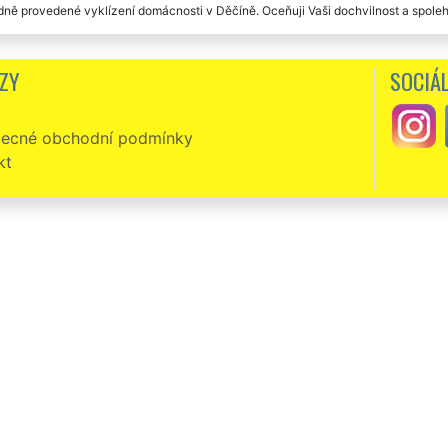
ně provedené vyklízení domácnosti v Děčíně. Oceňuji Vaši dochvilnost a spolehl
e a kvalitně vyklizená domácnost v Děčíně. Chválím hlavně to, že jste mi vyšli vstří
ZY
SOCIÁL
ktně zorganizované vyklízení naší domácnosti v Děčíně. Všechno rychle vyklidil
ecné obchodní podmínky
kt