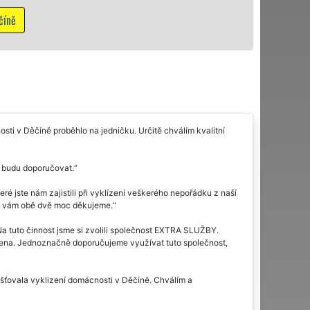
Mám zájem o vyklízecí pr
osti v Děčíně proběhlo na jedničku. Určitě chválím kvalitní
s budu doporučovat.
 jste nám zajistili při vyklízení veškerého nepořádku z naší
ou vám obě dvě moc děkujeme.
 Na tuto činnost jsme si zvolili společnost EXTRA SLUŽBY.
dena. Jednoznačně doporučujeme využívat tuto společnost,
šťovala vyklizení domácnosti v Děčíně. Chválím a