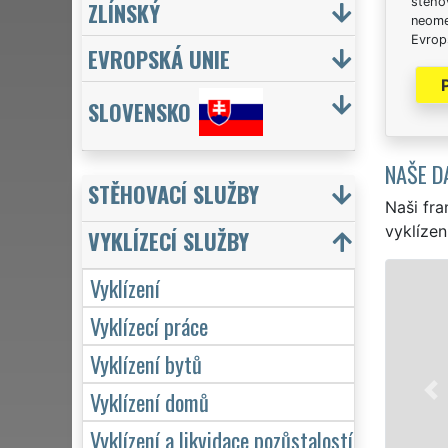
stěhov
ZLÍNSKÝ
neome
Evrops
EVROPSKÁ UNIE
SLOVENSKO
NAŠE D
STĚHOVACÍ SLUŽBY
Naši fra
vyklízen
VYKLÍZECÍ SLUŽBY
Vyklízení
VYKLÍZENÍ A VYKLÍZ
Vyklízecí práce
v Děčíně a celém okrese Děčí
pro jednotlivce, tak pro ob
Vyklízení bytů
VYKLÍZENÍ zajišťujeme profes
Naše služby poskytujeme N
Vyklízení domů
včetně víkendů a svátků bez
Vyklízení a likvidace pozůstalostí