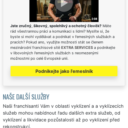
Jste zručný, šikovný, spolehlivý a ochotný člověk?
Máte
rád všestrannou práci a komunikaci s lidmi? Myslíte si, že
byste si mohl vydělávat a podnikat v řemeslných službách a
pracích? Pokud ano, využijte možnosti stát se členem
mezinárodní franchisové sítě
EXTRA SERVICES
a podnikejte
v libovolných řemeslných službách s neomezenými
možnostmi po celé Evropské unii.
Podnikejte jako řemeslník
NAŠE DALŠÍ SLUŽBY
Naši franchisanti Vám v oblasti vyklízení a a vyklízecích
služeb mohou nabídnout řadu dalších extra služeb, od
vyklízení a likvidace pozůstalosti až po vyklizení před
rekonstrukcí.