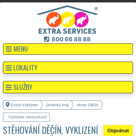
800 66 88 88
MENU
LOKALITY
SLUŽBY
Extra Vyklízení
Ústecký kraj
okres Děčín
Vyklízení nemovitostí
STĚHOVÁNÍ DĚČÍN, VYKLIZENÍ
Objednat