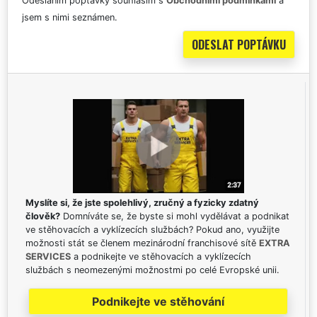
Odesláním poptávky souhlasím s
Obchodními podmínkami
a
jsem s nimi seznámen.
Myslíte si, že jste spolehlivý, zručný a fyzicky zdatný
člověk?
Domníváte se, že byste si mohl vydělávat a podnikat
ve stěhovacích a vyklízecích službách? Pokud ano, využijte
možnosti stát se členem mezinárodní franchisové sítě
EXTRA
SERVICES
a podnikejte ve stěhovacích a vyklízecích
službách s neomezenými možnostmi po celé Evropské unii.
Podnikejte ve stěhování