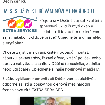
Děčín ceník
).
DALŠÍ SLUŽBY, KTERÉ VÁM MŮŽEME NABÍDNOUT
Přejete si v Děčíně zajistit kvalitní a
spolehlivý úklid či mytí oken a
hledáte úklidovou firmu která vám
zajistí jakékoli úklidové práce? Objednejte si u nás
úklid
a
mytí oken
.
Chcete zajistit malování, čištění odpadů, montáž
nábytku, sekání trávy, řezání dřeva, vrtání poliček nebo
opravu nábytku a sháníte v Děčíně řemeslníka, zedníka
nebo údržbáře? Objednejte si naše
hodinové manžely
!
Službu
vyklízení nemovitostí Děčín
vám spolehlivě a
odborně zajistí a poskytnou členové mezinárodní
franchisové sítě EXTRA SERVICES.