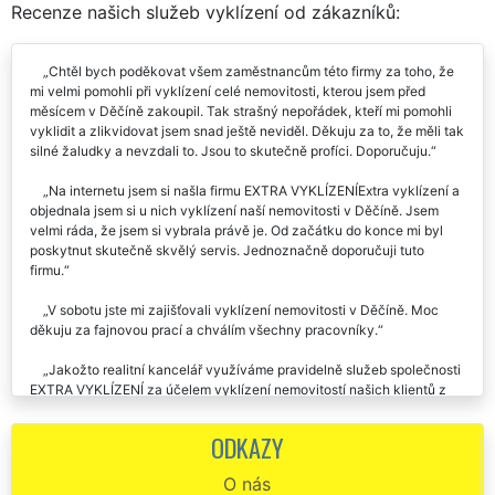
Recenze našich služeb vyklízení od zákazníků:
Chtěl bych poděkovat všem zaměstnancům této firmy za toho, že
mi velmi pomohli při vyklízení celé nemovitosti, kterou jsem před
měsícem v Děčíně zakoupil. Tak strašný nepořádek, kteří mi pomohli
vyklidit a zlikvidovat jsem snad ještě neviděl. Děkuju za to, že měli tak
silné žaludky a nevzdali to. Jsou to skutečně profíci. Doporučuju.
Na internetu jsem si našla firmu EXTRA VYKLÍZENÍExtra vyklízení a
objednala jsem si u nich vyklízení naší nemovitosti v Děčíně. Jsem
velmi ráda, že jsem si vybrala právě je. Od začátku do konce mi byl
poskytnut skutečně skvělý servis. Jednoznačně doporučuji tuto
firmu.
V sobotu jste mi zajišťovali vyklízení nemovitosti v Děčíně. Moc
děkuju za fajnovou prací a chválím všechny pracovníky.
Jakožto realitní kancelář využíváme pravidelně služeb společnosti
EXTRA VYKLÍZENÍ za účelem vyklízení nemovitostí našich klientů z
Děčína. Vždy je s nimi výborná domluva a svoji práci odvedou
pokaždé na výbornou. Rozhodně doporučujeme na vyklízení nebo
ODKAZY
stěhování využívat služeb této společnosti.
O nás
Pro vyklizení nově zakoupené nemovitosti jsme si vybrali právě