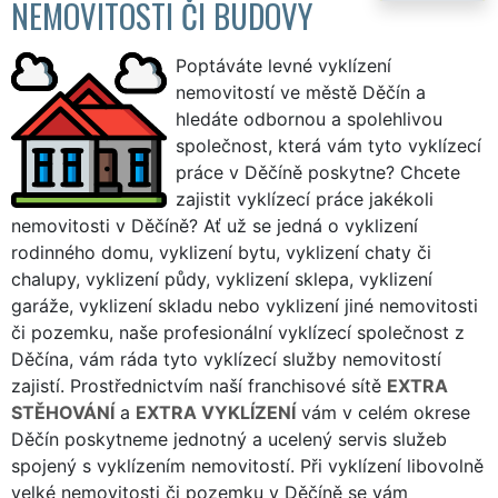
NEMOVITOSTI ČI BUDOVY
Poptáváte levné vyklízení
nemovitostí ve městě Děčín a
hledáte odbornou a spolehlivou
společnost, která vám tyto vyklízecí
práce v Děčíně poskytne? Chcete
zajistit vyklízecí práce jakékoli
nemovitosti v Děčíně? Ať už se jedná o vyklizení
rodinného domu, vyklizení bytu, vyklizení chaty či
chalupy, vyklizení půdy, vyklizení sklepa, vyklizení
garáže, vyklizení skladu nebo vyklizení jiné nemovitosti
či pozemku, naše profesionální vyklízecí společnost z
Děčína, vám ráda tyto vyklízecí služby nemovitostí
zajistí. Prostřednictvím naší franchisové sítě
EXTRA
STĚHOVÁNÍ
a
EXTRA VYKLÍZENÍ
vám v celém okrese
Děčín poskytneme jednotný a ucelený servis služeb
spojený s vyklízením nemovitostí. Při vyklízení libovolně
velké nemovitosti či pozemku v Děčíně se vám