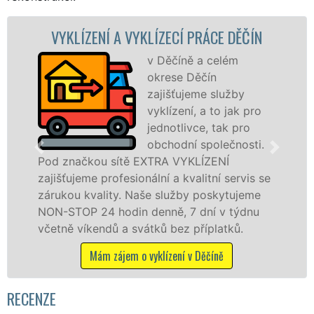
KLÍZENÍ A VYKLÍZECÍ PRÁCE DĚČÍN
VYK
v Děčíně a celém
okrese Děčín
zajišťujeme služby
vyklízení, a to jak pro
jednotlivce, tak pro
obchodní společnosti.
načkou sítě EXTRA VYKLÍZENÍ
v Děčíně
ujeme profesionální a kvalitní servis se
jak fyzi
ou kvality. Naše služby poskytujeme
zárukou 
TOP 24 hodin denně, 7 dní v týdnu
STOP bez
ě víkendů a svátků bez příplatků.
M
Mám zájem o vyklízení v Děčíně
RECENZE