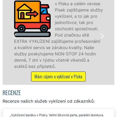
v Písku a celém okrese
Spol
Písek zajišťujeme služby
VYKL
vyklízení, a to jak pro
pros
jednotlivce, tak pro
fran
obchodní společnosti.
levné
Pod značkou sítě
profe
ajišťujeme profesionální
v Písku a okolí. Posk
e zárukou kvality. Naše
fyzickým, tak právn
eme NON-STOP 24 hodin
zárukou kvalitně od
dnu včetně víkendů a
STOP bez dalších pří
ků.
Mám zájem o vykl
 o vyklízení v Písku
RECENZE
Recenze našich služeb vyklízení od zákazníků:
Vyklízení baráku v Písku. Velmi šikovná parta, parádní domluva.