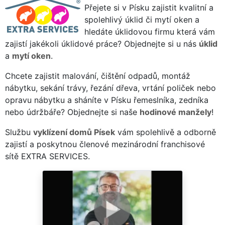
Přejete si v Písku zajistit kvalitní a
spolehlivý úklid či mytí oken a
hledáte úklidovou firmu která vám
zajistí jakékoli úklidové práce? Objednejte si u nás
úklid
a
mytí oken
.
Chcete zajistit malování, čištění odpadů, montáž
nábytku, sekání trávy, řezání dřeva, vrtání poliček nebo
opravu nábytku a sháníte v Písku řemeslníka, zedníka
nebo údržbáře? Objednejte si naše
hodinové manžely
!
Službu
vyklízení domů Písek
vám spolehlivě a odborně
zajistí a poskytnou členové mezinárodní franchisové
sítě EXTRA SERVICES.