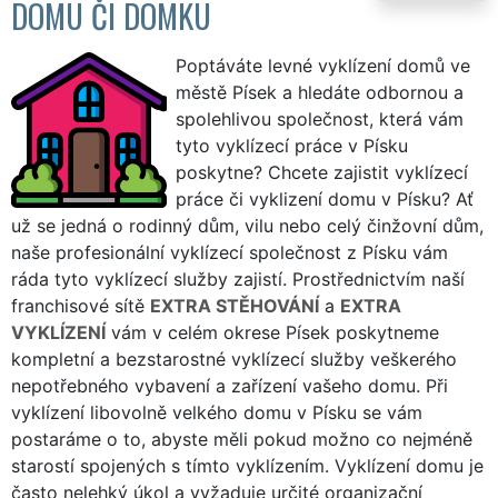
DOMU ČI DOMKU
Poptáváte levné vyklízení domů ve
městě Písek a hledáte odbornou a
spolehlivou společnost, která vám
tyto vyklízecí práce v Písku
poskytne? Chcete zajistit vyklízecí
práce či vyklizení domu v Písku? Ať
už se jedná o rodinný dům, vilu nebo celý činžovní dům,
naše profesionální vyklízecí společnost z Písku vám
ráda tyto vyklízecí služby zajistí. Prostřednictvím naší
franchisové sítě
EXTRA STĚHOVÁNÍ
a
EXTRA
VYKLÍZENÍ
vám v celém okrese Písek poskytneme
kompletní a bezstarostné vyklízecí služby veškerého
nepotřebného vybavení a zařízení vašeho domu. Při
vyklízení libovolně velkého domu v Písku se vám
postaráme o to, abyste měli pokud možno co nejméně
starostí spojených s tímto vyklízením. Vyklízení domu je
často nelehký úkol a vyžaduje určité organizační