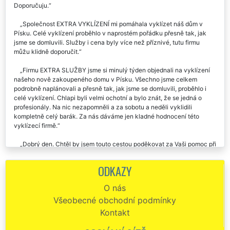
Doporučuju.
Společnost EXTRA VYKLÍZENÍ mi pomáhala vyklízet náš dům v
Písku. Celé vyklízení proběhlo v naprostém pořádku přesně tak, jak
jsme se domluvili. Služby i cena byly více než příznivé, tutu firmu
můžu klidně doporučit.
Firmu EXTRA SLUŽBY jsme si minulý týden objednali na vyklízení
našeho nově zakoupeného domu v Písku. Všechno jsme celkem
podrobně naplánovali a přesně tak, jak jsme se domluvili, proběhlo i
celé vyklízení. Chlapi byli velmi ochotní a bylo znát, že se jedná o
profesionály. Na nic nezapomněli a za sobotu a neděli vyklidili
kompletně celý barák. Za nás dáváme jen kladné hodnocení této
vyklízecí firmě.
Dobrý den. Chtěl by jsem touto cestou poděkovat za Vaši pomoc při
vyklízení mého domu v Písku. Moc se mi líbilo, že jste odvezli a
zlikvidovali naprosto všechen nepořádek. Ještě jednou děkuji, určitě
ODKAZY
vás budu všude doporučovat.
O nás
Chtěla bych sem moc moc poděkovat chlapcům ze společnosti
Všeobecné obchodní podmínky
extra vyklízení, kteří nám zajišťovaly kompletní vyklízení a likvidaci
veškerého harampádí z našeho domu v Písku. Jsou to velmi šikovný a
Kontakt
pracovitý kluci. Za mě doporučuji.