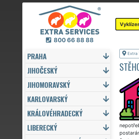
Vyklíze
800 66 88 88
PRAHA
Extra 
STĚH
JIHOČESKÝ
JIHOMORAVSKÝ
KARLOVARSKÝ
KRÁLOVÉHRADECKÝ
LIBERECKÝ
nepotře
postarám