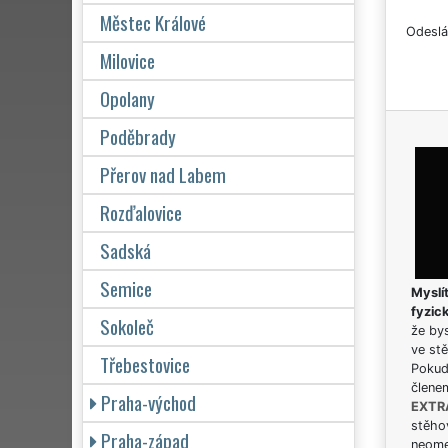
Městec Králové
Odeslá
Milovice
Opolany
Poděbrady
Přerov nad Labem
Rozďalovice
Sadská
Semice
Myslít
fyzic
Sokoleč
že bys
ve stě
Třebestovice
Pokud 
člene
Praha-východ
EXTR
stěhov
Praha-západ
neome