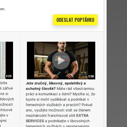
en.
ízíte
Jste zručný, šikovný, spolehlivý a
é zářivé
ochotný člověk?
Máte rád všestrannou
ste si
práci a komunikaci s lidmi? Myslíte si, že
lidových
byste si mohl vydělávat a podnikat v
možnosti
řemeslných službách a pracích? Pokud
chisové
ano, využijte možnosti stát se členem
jte v
mezinárodní franchisové sítě
EXTRA
nými
SERVICES
a podnikejte v libovolných
i.
řemeslných službách s neomezenými