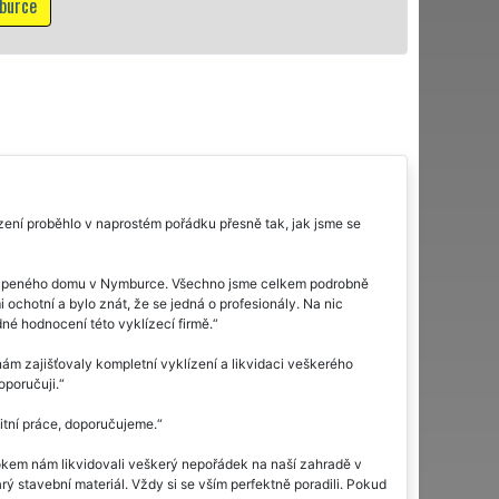
Mám zájem o vyklíz
ní proběhlo v naprostém pořádku přesně tak, jak jsme se
oupeného domu v Nymburce. Všechno jsme celkem podrobně
mi ochotní a bylo znát, že se jedná o profesionály. Na nic
né hodnocení této vyklízecí firmě.
ám zajišťovaly kompletní vyklízení a likvidaci veškerého
oporučuji.
itní práce, doporučujeme.
rokem nám likvidovali veškerý nepořádek na naší zahradě v
rý stavební materiál. Vždy si se vším perfektně poradili. Pokud