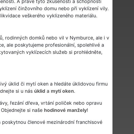
enosti. A právě tyto zkušenosti a schopnosti
lízení činžovního domu nebo při vyklízení vily.
likvidace veškerého vyklizeného materiálu.
mů, rodinných domků nebo vil v Nymburce, ale i v
, ale poskytujeme profesionální, spolehlivé a
tovaných vyklízecích služeb si prohlédněte,
livý úklid či mytí oken a hledáte úklidovou firmu
ednejte si u nás
úklid
a
mytí oken
.
ávy, řezání dřeva, vrtání poliček nebo opravu
 Objednejte si naše
hodinové manžely
!
a poskytnou členové mezinárodní franchisové