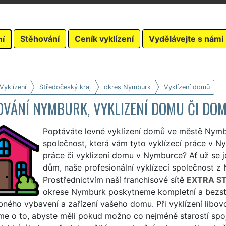
Stěhování
Ceník vyklízení
Vydělávejte s námi
ní
Vyklízení
Středočeský kraj
okres Nymburk
Vyklízení domů
OVÁNÍ NYMBURK, VYKLIZENÍ DOMU ČI DO
Poptáváte levné vyklízení domů ve městě Nymb
společnost, která vám tyto vyklízecí práce v Ny
práce či vyklizení domu v Nymburce? Ať už se j
dům, naše profesionální vyklízecí společnost z 
Prostřednictvím naší franchisové sítě
EXTRA S
okrese Nymburk poskytneme kompletní a bezsta
bného vybavení a zařízení vašeho domu. Při vyklízení lib
e o to, abyste měli pokud možno co nejméně starostí spoj