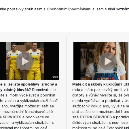
ním poptávky souhlasím s
Obchodními podmínkami
a jsem s nimi seznám
e si, že jste spolehlivý, zručný a
Máte cit a sklony k úklidům?
Ukl
ky zdatný člověk?
Domníváte se,
ráda a máte pak skvělý pocit z t
te si mohl vydělávat a podnikat
čistoty a vůně? Myslíte si, že by
hovacích a vyklízecích službách?
mohla vydělávat a podnikat v úk
ano, využijte možnosti stát se
službách? Pokud ano, využijte 
m mezinárodní franchisové sítě
stát se členem mezinárodní fran
A SERVICES
a podnikejte ve
sítě
EXTRA SERVICES
a podnike
acích a vyklízecích službách s
úklidových službách s neomeze
zenými možnostmi po celé
možnostmi po celé Evropské uni