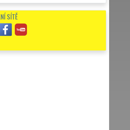
brali tuto společnost. Byli jsme naprosto spokojeni s jejich
NÍ SÍTĚ
u v Nymburce. Moc se mi líbilo, že jste odvezli a zlikvidovali