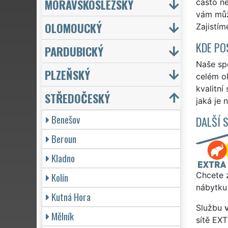
MORAVSKOSLEZSKÝ
často ne
vám může
OLOMOUCKÝ
Zajistím
KDE PO
PARDUBICKÝ
Naše spo
PLZEŇSKÝ
celém ok
kvalitní
STŘEDOČESKÝ
jaká je 
Benešov
DALŠÍ 
Beroun
Kladno
Kolín
Chcete z
nábytku
Kutná Hora
Službu
Mělník
sítě EX