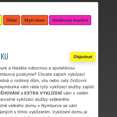
Úklid
Mytí oken
Hodinový manžel
MKU
Objednat
urk a hledáte odbornou a spolehlivou
mburce poskytne? Chcete zajistit vyklízecí
edná o rodinný dům, vilu nebo celý činžovní
Nymburka vám ráda tyto vyklízecí služby zajistí.
TĚHOVÁNÍ
a
EXTRA VYKLÍZENÍ
vám v celém
rostné vyklízecí služby veškerého
ovolně velkého domu v Nymburce se vám
ených s tímto vyklízením. Vyklízení domu je