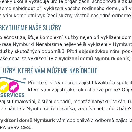
lehký úkol a vyžaduje určité organizační schopnosti a zkuš
me nabídnout při vyklízení vašeho rodinného domu, při vyk
e vám kompletní vyklízecí služby včetně následné odborné 
SKYTUJEME NAŠE SLUŽBY
lečnost zajišťuje komplexní služby nejen při vyklizení do
rese Nymburk! Nenabízíme nejlevnější vyklízení v Nymburce
 služby skutečných odborníků. Před
objednávkou
námi posky
naše cena za vyklízení (viz
vyklízení domů Nymburk ceník
).
SLUŽBY, KTERÉ VÁM MŮŽEME NABÍDNOUT
Přejete si v Nymburce zajistit kvalitní a spoleh
která vám zajistí jakékoli úklidové práce? Obj
ajistit malování, čištění odpadů, montáž nábytku, sekání tr
 a sháníte v Nymburce řemeslníka, zedníka nebo údržbáře?
vyklízení domů Nymburk
vám spolehlivě a odborně zajistí 
TRA SERVICES.