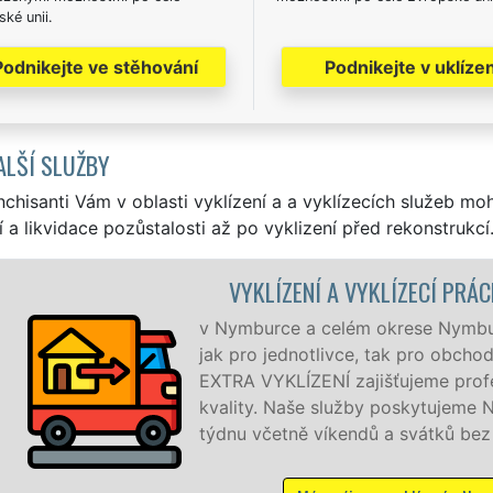
ké unii.
Podnikejte ve stěhování
Podnikejte v uklízen
ALŠÍ SLUŽBY
nchisanti Vám v oblasti vyklízení a a vyklízecích služeb mo
í a likvidace pozůstalosti až po vyklizení před rekonstrukcí
LÍZECÍ PRÁCE NYMBURK
rese Nymburk zajišťujeme služby vyklízení, a to
ak pro obchodní společnosti. Pod značkou sítě
ujeme profesionální a kvalitní servis se zárukou
poskytujeme NON-STOP 24 hodin denně, 7 dní v
 svátků bez příplatků.