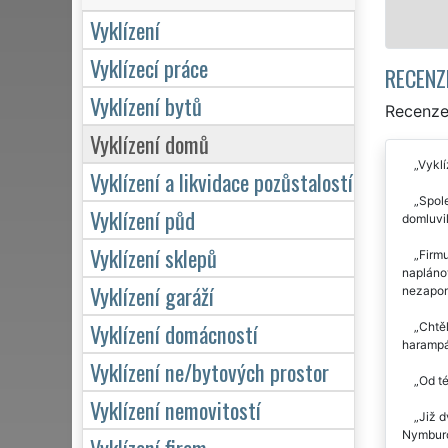
Mám zájem o 
Vyklízení
Vyklízecí práce
RECENZ
Vyklízení bytů
Recenze 
Vyklízení domů
Vyklí
Vyklízení a likvidace pozůstalostí
Spol
Vyklízení půd
domluvil
Vyklízení sklepů
Firm
naplánov
Vyklízení garáží
nezapomn
Vyklízení domácností
Chtěl
harampá
Vyklízení ne/bytových prostor
Od té
Vyklízení nemovitostí
Již d
Nymburce
Vyklízení firem