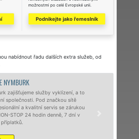
možnostmi po celé Evropské unii.
í
Podnikejte jako řemeslník
hou nabídnout řadu dalších extra služeb, od
.
VYKLÍZECÍ PRÁCE
Společnost EXTRA VYKLÍZENÍ z
poboček levné, přesto kvalitn
okolí. Poskytujeme tuto služ
zárukou kvalitně odvedené pr