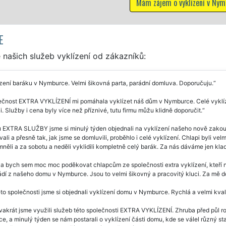
vyklízení v Nymburce
E
našich služeb vyklízení od zákazníků:
zení baráku v Nymburce. Velmi šikovná parta, parádní domluva. Doporučuju.
ečnost EXTRA VYKLÍZENÍ mi pomáhala vyklízet náš dům v Nymburce. Celé vyklíze
i. Služby i cena byly více než příznivé, tutu firmu můžu klidně doporučit.
u EXTRA SLUŽBY jsme si minulý týden objednali na vyklízení našeho nově zak
ali a přesně tak, jak jsme se domluvili, proběhlo i celé vyklízení. Chlapi byli vel
ěli a za sobotu a neděli vyklidili kompletně celý barák. Za nás dáváme jen klad
a bych sem moc moc poděkovat chlapcům ze společnosti extra vyklízení, kteří n
dí z našeho domu v Nymburce. Jsou to velmi šikovný a pracovitý kluci. Za mě d
to společnosti jsme si objednali vyklízení domu v Nymburce. Rychlá a velmi kval
vakrát jsme využili služeb této společnosti EXTRA VYKLÍZENÍ. Zhruba před půl 
, a minulý týden se nám postarali o vyklízení části domu, kde se válel různý sta