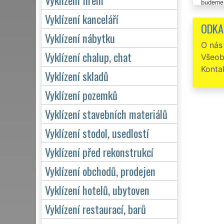
budeme p
Vyklízení kanceláří
Jelik
ODKA
prací i 
Vyklízení nábytku
O nás
Dobrý
Vyklízení chalup, chat
Všeob
naprost
Konta
Vyklízení skladů
Vyklízení pozemků
Vyklízení stavebních materiálů
Vyklízení stodol, usedlostí
Vyklízení před rekonstrukcí
Vyklízení obchodů, prodejen
Vyklízení hotelů, ubytoven
Vyklízení restaurací, barů