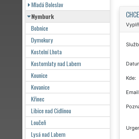
Mladá Boleslav
CHCE
Nymburk
Vyplň
Bobnice
Dymokury
Služb
Kostelní Lhota
Kostomlaty nad Labem
Datu
Kounice
Kde
Kovanice
Email
Křinec
Pozn
Libice nad Cidlinou
Loučeň
Urgen
Lysá nad Labem