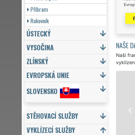
Evrops
Příbram
Rakovník
ÚSTECKÝ
NAŠE D
VYSOČINA
Naši fra
ZLÍNSKÝ
vyklízen
EVROPSKÁ UNIE
VYKLÍZENÍ A VYK
SLOVENSKO
v Nymburce a celém ok
jak pro jednotlivce, t
EXTRA VYKLÍZENÍ zajišť
kvality. Naše služby 
STĚHOVACÍ SLUŽBY
týdnu včetně víkendů a
VYKLÍZECÍ SLUŽBY