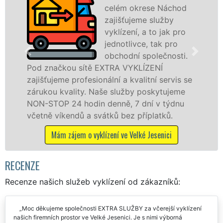
celém okrese Náchod
zajišťujeme služby
vyklízení, a to jak pro
jednotlivce, tak pro
obchodní společnosti.
od značkou sítě EXTRA VYKLÍZENÍ
ve V
jišťujeme profesionální a kvalitní servis se
služ
árukou kvality. Naše služby poskytujeme
osob
ON-STOP 24 hodin denně, 7 dní v týdnu
prác
četně víkendů a svátků bez příplatků.
M
Mám zájem o vyklízení ve Velké Jesenici
RECENZE
Recenze našich služeb vyklízení od zákazníků:
Moc děkujeme společnosti EXTRA SLUŽBY za včerejší vyklízení
našich firemních prostor ve Velké Jesenici. Je s nimi výborná