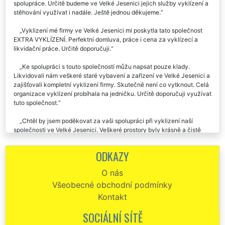
spolupráce. Určitě budeme ve Velké Jesenici jejich služby vyklízení a
stěhování využívat i nadále. Ještě jednou děkujeme.
Vyklizení mé firmy ve Velké Jesenici mi poskytla tato společnost
EXTRA VYKLÍZENÍ. Perfektní domluva, práce i cena za vyklízecí a
likvidační práce. Určitě doporučuji.
Ke spolupráci s touto společností můžu napsat pouze klady.
Likvidovali nám veškeré staré vybavení a zařízení ve Velké Jesenici a
zajišťovali kompletní vyklizení firmy. Skutečně není co vytknout. Celá
organizace vyklízení probíhala na jedničku. Určitě doporučuji využívat
tuto společnost.
Chtěl by jsem poděkovat za vaši spolupráci při vyklizení naší
společnosti ve Velké Jesenici. Veškeré prostory byly krásně a čistě
vyklizené. Velmi solidní práce. Díky.
ODKAZY
Využili jsme služeb této společnosti EXTRA VYKLÍZENÍ při zajištění
likvidace a vyklízení firemní haly ve Velké Jesenici. Vše bylo během
O nás
víkendu vyklizené a ekologicky zlikvidované. Od samého začátku se
Všeobecné obchodní podmínky
s touto společností velmi dobře jednalo. Taktéž cena za služby pro nás
byla výborná. Doporučujeme.
Kontakt
SOCIÁLNÍ SÍTĚ