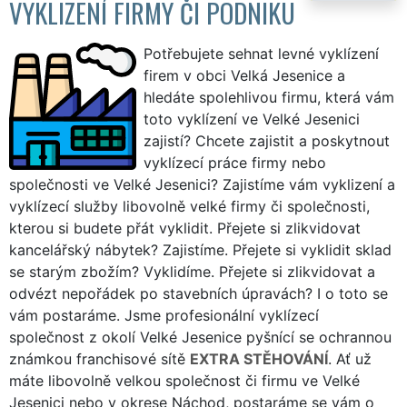
VYKLIZENÍ FIRMY ČI PODNIKU
Potřebujete sehnat levné vyklízení
firem v obci Velká Jesenice a
hledáte spolehlivou firmu, která vám
toto vyklízení ve Velké Jesenici
zajistí? Chcete zajistit a poskytnout
vyklízecí práce firmy nebo
společnosti ve Velké Jesenici? Zajistíme vám vyklizení a
vyklízecí služby libovolně velké firmy či společnosti,
kterou si budete přát vyklidit. Přejete si zlikvidovat
kancelářský nábytek? Zajistíme. Přejete si vyklidit sklad
se starým zbožím? Vyklidíme. Přejete si zlikvidovat a
odvézt nepořádek po stavebních úpravách? I o toto se
vám postaráme. Jsme profesionální vyklízecí
společnost z okolí Velké Jesenice pyšnící se ochrannou
známkou franchisové sítě
EXTRA STĚHOVÁNÍ
. Ať už
máte libovolně velkou společnost či firmu ve Velké
Jesenici nebo v okrese Náchod, postaráme se vám o