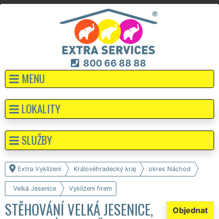
800 66 88 88
MENU
LOKALITY
SLUŽBY
Extra Vyklízení
Královéhradecký kraj
okres Náchod
Velká Jesenice
Vyklízení firem
STĚHOVÁNÍ VELKÁ JESENICE,
Objednat