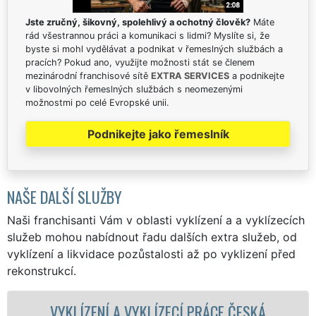
Jste zručný, šikovný, spolehlivý a ochotný člověk?
Máte
rád všestrannou práci a komunikaci s lidmi? Myslíte si, že
byste si mohl vydělávat a podnikat v řemeslných službách a
pracích? Pokud ano, využijte možnosti stát se členem
mezinárodní franchisové sítě
EXTRA SERVICES
a podnikejte
v libovolných řemeslných službách s neomezenými
možnostmi po celé Evropské unii.
Podnikejte jako řemeslník
NAŠE DALŠÍ SLUŽBY
Naši franchisanti Vám v oblasti vyklízení a a vyklízecích
služeb mohou nabídnout řadu dalších extra služeb, od
vyklízení a likvidace pozůstalosti až po vyklizení před
rekonstrukcí.
LÍZECÍ PRÁCE ČESKÁ
VYKLÍZECÍ PRÁCE 