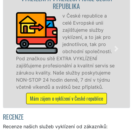
UBLIKA
REPUB
v České republice a
Společ
celé Evropské unii
VYKLÍZE
zajišťujeme služby
prostře
vyklízení, a to jak pro
franch
jednotlivce, tak pro
levné, p
obchodní společnosti.
profesi
XTRA VYKLÍZENÍ
v České republice a oko
lní a kvalitní servis se
službu jak fyzickým, ta
e služby poskytujeme
osobám se zárukou kva
enně, 7 dní v týdnu
práce, a to NON-STOP be
tků bez příplatků.
Mám zájem o vyklízecí pr
zení v České republice
RECENZE
Recenze našich služeb vyklízení od zákazníků: