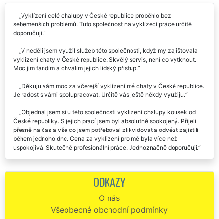
Vyklízení celé chalupy v České republice proběhlo bez
sebemenších problémů. Tuto společnost na vyklízecí práce určitě
doporučuji.
V neděli jsem využil služeb této společnosti, když my zajišťovala
vyklizení chaty v České republice. Skvělý servis, není co vytknout.
Moc jim fandím a chválím jejich lidský přístup.
Děkuju vám moc za včerejší vyklízení mé chaty v České republice.
Je radost s vámi spolupracovat. Určitě vás ještě někdy využiju.
Objednal jsem si u této společnosti vyklizení chalupy kousek od
České republiky. S jejich prací jsem byl absolutně spokojený. Přijeli
přesně na čas a vše co jsem potřeboval zlikvidovat a odvézt zajistili
během jednoho dne. Cena za vyklizení pro mě byla více než
uspokojivá. Skutečně profesionální práce. Jednoznačně doporučuji.
Zakoupil jsem si chatu poblíž České republiky, ale napřed jsem ji
potřeboval vyklidit. Nejprve jsem si tuto službu objednal od jakési
ODKAZY
firmy nefirmy Hyper stěhování, což byl ale strašný omyl. Desítky sms a
domluva ani práce žádná. Okamžitě jsem se rozhodl, že si vyberu
O nás
jiného dodavatele vyklízecích služeb, a to jsem se už konečně trefil.
Všeobecné obchodní podmínky
Společnost EXTRA SLUŽBY byla od prvního okamžiku perfektně
komunikativní a během pár minut byl domluvený termín i podmínky na