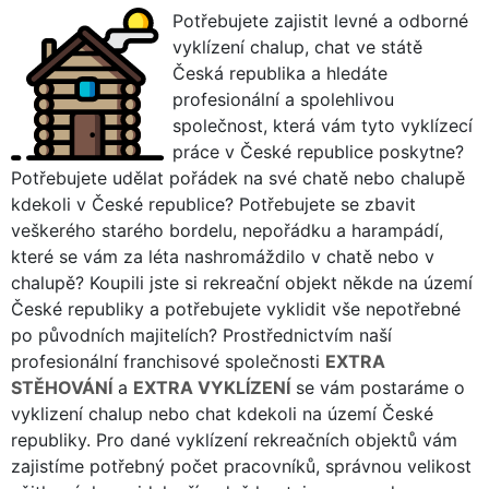
Potřebujete zajistit levné a odborné
vyklízení chalup, chat ve státě
Česká republika a hledáte
profesionální a spolehlivou
společnost, která vám tyto vyklízecí
práce v České republice poskytne?
Potřebujete udělat pořádek na své chatě nebo chalupě
kdekoli v České republice? Potřebujete se zbavit
veškerého starého bordelu, nepořádku a harampádí,
které se vám za léta nashromáždilo v chatě nebo v
chalupě? Koupili jste si rekreační objekt někde na území
České republiky a potřebujete vyklidit vše nepotřebné
po původních majitelích? Prostřednictvím naší
profesionální franchisové společnosti
EXTRA
STĚHOVÁNÍ
a
EXTRA VYKLÍZENÍ
se vám postaráme o
vyklizení chalup nebo chat kdekoli na území České
republiky. Pro dané vyklízení rekreačních objektů vám
zajistíme potřebný počet pracovníků, správnou velikost