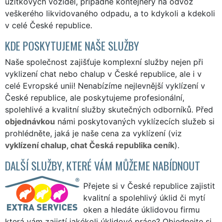
užitkových vozidel, případně kontejnery na odvoz
veškerého likvidovaného odpadu, a to kdykoli a kdekoli
v celé České republice.
KDE POSKYTUJEME NAŠE SLUŽBY
Naše společnost zajišťuje komplexní služby nejen při
vyklizení chat nebo chalup v České republice, ale i v
celé Evropské unii! Nenabízíme nejlevnější vyklízení v
České republice, ale poskytujeme profesionální,
spolehlivé a kvalitní služby skutečných odborníků. Před
objednávkou
námi poskytovaných vyklízecích služeb si
prohlédněte, jaká je naše cena za vyklízení (viz
vyklízení chalup, chat Česká republika ceník
).
DALŠÍ SLUŽBY, KTERÉ VÁM MŮŽEME NABÍDNOUT
Přejete si v České republice zajistit
kvalitní a spolehlivý úklid či mytí
oken a hledáte úklidovou firmu
která vám zajistí jakékoli úklidové práce? Objednejte si