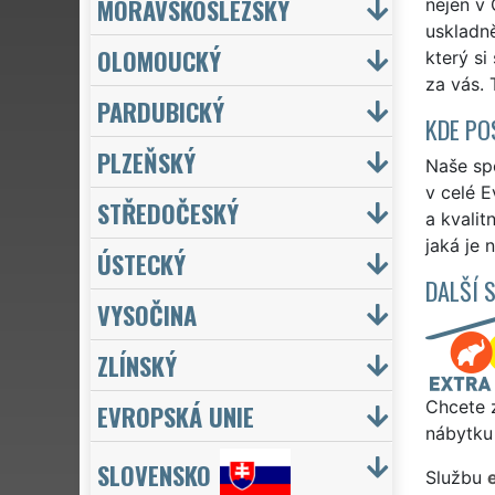
MORAVSKOSLEZSKÝ
nejen v 
uskladn
OLOMOUCKÝ
který si
za vás. 
PARDUBICKÝ
KDE PO
PLZEŇSKÝ
Naše spo
v celé E
STŘEDOČESKÝ
a kvalit
jaká je 
ÚSTECKÝ
DALŠÍ 
VYSOČINA
ZLÍNSKÝ
Chcete z
EVROPSKÁ UNIE
nábytku 
SLOVENSKO
Službu