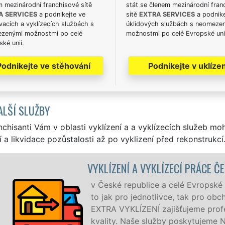
m mezinárodní franchisové sítě
stát se členem mezinárodní fran
A SERVICES
a podnikejte ve
sítě
EXTRA SERVICES
a podnike
acích a vyklízecích službách s
úklidových službách s neomeze
zenými možnostmi po celé
možnostmi po celé Evropské uni
ké unii.
Podnikejte ve stěhování
Podnikejte v uklízen
ALŠÍ SLUŽBY
nchisanti Vám v oblasti vyklízení a a vyklízecích služeb mo
í a likvidace pozůstalosti až po vyklizení před rekonstrukcí
VYKLÍZENÍ A VYKLÍZECÍ PRÁCE Č
v České republice a celé Evropské u
to jak pro jednotlivce, tak pro ob
EXTRA VYKLÍZENÍ zajišťujeme profes
kvality. Naše služby poskytujeme 