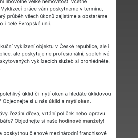
ní libovolně velké nemovitosti včetně
 Vyklízecí práce vám poskytneme v termínu,
škerý průběh všech úkonů zajistíme a obstaráme
 i celé Evropské unii.
uční vyklizení objektu v České republice, ale i
blice, ale poskytujeme profesionální, spolehlivé
kytovaných vyklízecích služeb si prohlédněte,
.
 spolehlivý úklid či mytí oken a hledáte úklidovou
? Objednejte si u nás
úklid
a
mytí oken
.
ávy, řezání dřeva, vrtání poliček nebo opravu
žbáře? Objednejte si naše
hodinové manžely
!
 a poskytnou členové mezinárodní franchisové