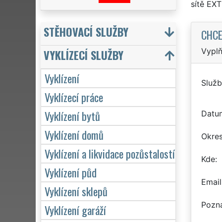
sítě EX
STĚHOVACÍ SLUŽBY
CHCE
Vyplň
VYKLÍZECÍ SLUŽBY
Vyklízení
Služb
Vyklízecí práce
Vyklízení bytů
Datu
Vyklízení domů
Okre
Vyklízení a likvidace pozůstalostí
Kde
Vyklízení půd
Email
Vyklízení sklepů
Pozn
Vyklízení garáží