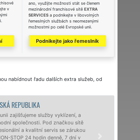
chisové
ano, využijte možnosti stát se členem
jte v
mezinárodní franchisové sítě
EXTRA
nými
SERVICES
a podnikejte v libovolných
i.
řemeslných službách s neomezenými
možnostmi po celé Evropské unii.
í
Podnikejte jako řemeslník
hou nabídnout řadu dalších extra služeb, od
.
ESKÁ REPUBLIKA
nii zajišťujeme služby vyklízení, a
chodní společnosti. Pod značkou sítě
ionální a kvalitní servis se zárukou
NON-STOP 24 hodin denně, 7 dní v