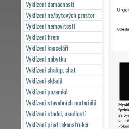
Vyklízení domácností
Urgen
Vyklízení ne/bytových prostor
Vyklízení nemovitostí
Odeslá
Vyklízení firem
Vyklízení kanceláří
Vyklízení nábytku
Vyklízení chalup, chat
Vyklízení skladů
Vyklízení pozemků
Vyklízení stavebních materiálů
Myslít
fyzic
Vyklízení stodol, usedlostí
že bys
ve stě
Vyklízení před rekonstrukcí
Pokud 