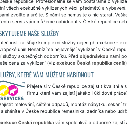
České republice. Profesionálně se vám postaráme o vyklize
ění všech exekučně vyklizených věcí, předmětů a vybavení.
 sami zvolíte a určíte. S námi se nemusíte o nic starat. Ve
Tento servis vám můžeme nabídnout v České republice nebo
SKYTUJEME NAŠE SLUŽBY
lečnost zajišťuje komplexní služby nejen při exekuce - exek
vropské unii! Nenabízíme nejlevnější vyklízení v České repu
ní služby skutečných odborníků. Před
objednávkou
námi pos
naše cena za vyklízení (viz
exekuce Česká republika ceník
)
SLUŽBY, KTERÉ VÁM MŮŽEME NABÍDNOUT
Přejete si v České republice zajistit kvalitní a
firmu která vám zajistí jakékoli úklidové práce
ajistit malování, čištění odpadů, montáž nábytku, sekání tr
a sháníte v České republice řemeslníka, zedníka nebo údr
exekuce Česká republika
vám spolehlivě a odborně zajistí