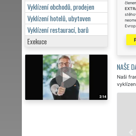
člene
Vyklízení obchodů, prodejen
EXTR
stěhov
Vyklízení hotelů, ubytoven
neome
Evrops
Vyklízení restaurací, barů
Exekuce
NAŠE D
Naši fra
vyklízen