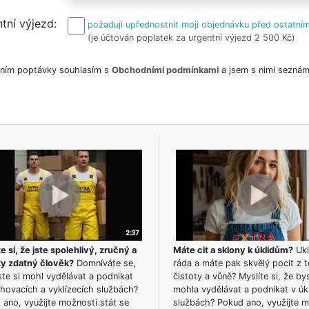
tní výjezd
požaduji upřednostnit moji objednávku před ostatním
(je účtován poplatek za urgentní výjezd 2 500 Kč)
ním poptávky souhlasím s
Obchodními podmínkami
a jsem s nimi seznám
e si, že jste spolehlivý, zručný a
Máte cit a sklony k úklidům?
Ukl
ky zdatný člověk?
Domníváte se,
ráda a máte pak skvělý pocit z t
te si mohl vydělávat a podnikat
čistoty a vůně? Myslíte si, že by
hovacích a vyklízecích službách?
mohla vydělávat a podnikat v úk
ano, využijte možnosti stát se
službách? Pokud ano, využijte 