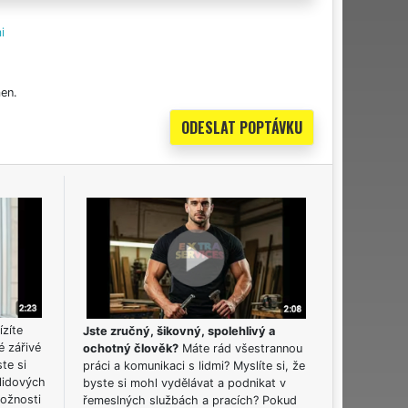
i
en.
ízíte
Jste zručný, šikovný, spolehlivý a
é zářivé
ochotný člověk?
Máte rád všestrannou
ste si
práci a komunikaci s lidmi? Myslíte si, že
lidových
byste si mohl vydělávat a podnikat v
možnosti
řemeslných službách a pracích? Pokud