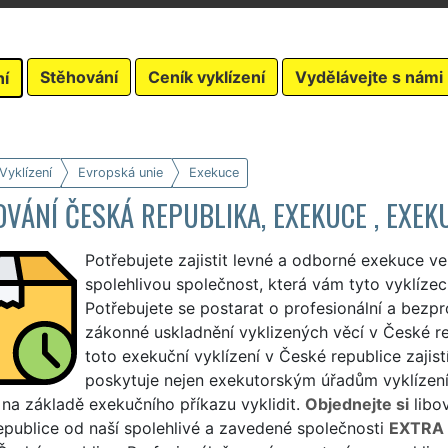
Stěhování
Ceník vyklízení
Vydělávejte s námi
ní
Vyklízení
Evropská unie
Exekuce
VÁNÍ ČESKÁ REPUBLIKA, EXEKUCE , EXEK
Potřebujete zajistit levné a odborné exekuce ve
spolehlivou společnost, která vám tyto vyklíze
Potřebujete se postarat o profesionální a bezpr
zákonné uskladnění vyklizených věcí v České re
toto exekuční vyklízení v České republice zajist
poskytuje nejen exekutorským úřadům vyklízení b
na základě exekučního příkazu vyklidit.
Objednejte si
libov
publice od naší spolehlivé a zavedené společnosti
EXTRA