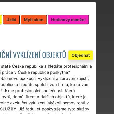
Úklid
Mytí oken
Hodinový manžel
UČNÍ VYKLÍZENÍ OBJEKTŮ
Objednat
 státě Česká republika a hledáte profesionální a
cí práce v České republice poskytne?
oblémové exekuční vyklizení a zároveň zajistit
publice a hledáte spolehlivou firmu, která vám
í? Jsme profesionální společnost, která
ytů, domů, firem a dalších objektů, které je
olné exekuční vyklizení jakékoli nemovitosti v
 SLUŽBY
. Již řadu let poskytujeme tyto služby