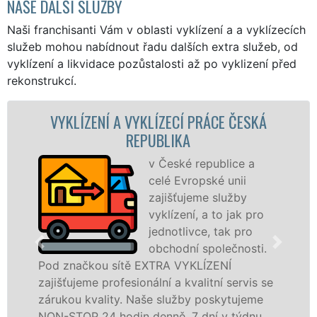
NAŠE DALŠÍ SLUŽBY
Naši franchisanti Vám v oblasti vyklízení a a vyklízecích
služeb mohou nabídnout řadu dalších extra služeb, od
vyklízení a likvidace pozůstalosti až po vyklizení před
rekonstrukcí.
YKLÍZECÍ PRÁCE ČESKÁ
VYKLÍZECÍ PRÁC
EPUBLIKA
REP
v České republice a
Spol
celé Evropské unii
VYKL
zajišťujeme služby
pros
vyklízení, a to jak pro
fran
jednotlivce, tak pro
levné
obchodní společnosti.
profe
 EXTRA VYKLÍZENÍ
v České republice a 
onální a kvalitní servis se
službu jak fyzickým,
Naše služby poskytujeme
osobám se zárukou k
n denně, 7 dní v týdnu
práce, a to NON-STOP