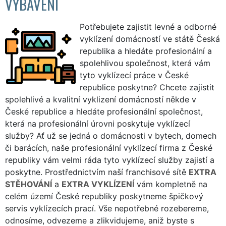
VYBAVENÍ
Potřebujete zajistit levné a odborné
vyklízení domácností ve státě Česká
republika a hledáte profesionální a
spolehlivou společnost, která vám
tyto vyklízecí práce v České
republice poskytne? Chcete zajistit
spolehlivé a kvalitní vyklizení domácností někde v
České republice a hledáte profesionální společnost,
která na profesionální úrovni poskytuje vyklízecí
služby? Ať už se jedná o domácnosti v bytech, domech
či barácích, naše profesionální vyklízecí firma z České
republiky vám velmi ráda tyto vyklízecí služby zajistí a
poskytne. Prostřednictvím naší franchisové sítě
EXTRA
STĚHOVÁNÍ
a
EXTRA VYKLÍZENÍ
vám kompletně na
celém území České republiky poskytneme špičkový
servis vyklízecích prací. Vše nepotřebné rozebereme,
odnosíme, odvezeme a zlikvidujeme, aniž byste s