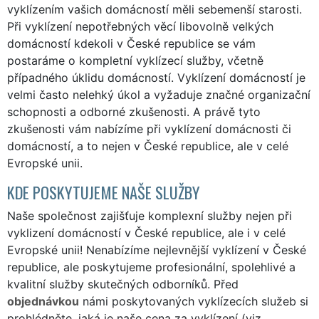
vyklízením vašich domácností měli sebemenší starosti.
Při vyklízení nepotřebných věcí libovolně velkých
domácností kdekoli v České republice se vám
postaráme o kompletní vyklízecí služby, včetně
případného úklidu domácností. Vyklízení domácností je
velmi často nelehký úkol a vyžaduje značné organizační
schopnosti a odborné zkušenosti. A právě tyto
zkušenosti vám nabízíme při vyklízení domácnosti či
domácností, a to nejen v České republice, ale v celé
Evropské unii.
KDE POSKYTUJEME NAŠE SLUŽBY
Naše společnost zajišťuje komplexní služby nejen při
vyklizení domácností v České republice, ale i v celé
Evropské unii! Nenabízíme nejlevnější vyklízení v České
republice, ale poskytujeme profesionální, spolehlivé a
kvalitní služby skutečných odborníků. Před
objednávkou
námi poskytovaných vyklízecích služeb si
prohlédněte, jaká je naše cena za vyklízení (viz