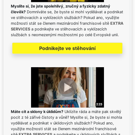
Myslíte si, že jste spolehlivý, zručný a fyzicky zdatný
člověk?
Domníváte se, že byste si mohl vydělávat a podnikat
ve stěhovacích a vyklízecích službách? Pokud ano, využijte
možnosti stát se členem mezinárodní franchisové sítě
EXTRA
SERVICES
a podnikejte ve stěhovacích a vyklízecích
službách s neomezenými možnostmi po celé Evropské unii.
Podnikejte ve stěhování
Máte cit a sklony k úklidům?
Uklízíte ráda a máte pak skvělý
pocit z té zářivé čistoty a vůně? Myslíte si, že byste si mohla
vydělávat a podnikat v úklidových službách? Pokud ano,
využijte možnosti stát se členem mezinárodní franchisové
sítě
EXTRA SERVICES
a podnikejte v úklidových službách s