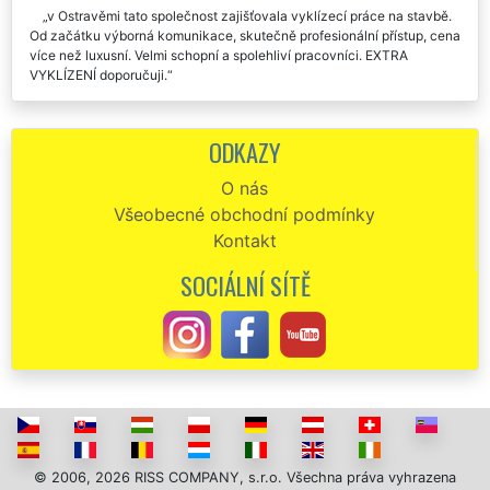
v Ostravěmi tato společnost zajišťovala vyklízecí práce na stavbě.
Od začátku výborná komunikace, skutečně profesionální přístup, cena
více než luxusní. Velmi schopní a spolehliví pracovníci. EXTRA
VYKLÍZENÍ doporučuji.
Po velmi dlouhé době jsem našla skutečně výborné poskytovatele
služeb. Sháněla jsem někoho, kdo mi zajistí vyklízecí práce v Ostravě,
ODKAZY
včetně toho, aby přistavili kontejnery a postarali se o kompletní
likvidaci všeho. Kompletně o celý průběh vyklízení se mi postarala
O nás
společnost EXTRA SLUŽBY. Jejich služby využije určitě znova.
Všeobecné obchodní podmínky
Jednoznačně doporučuju.
Kontakt
Naprostá spokojenost s touto firmou. Včera mi zajišťovali vyklízecí
práce v Ostravě. Vše klapalo jak jsme se domluvili. Doporučuju.
SOCIÁLNÍ SÍTĚ
Vybrala jsem si tuto společnost, aby se mi postarala o kompletní
vyklízecí práce v Ostravě. S jejich přístupem i s jejich prací jsem byla
maximálně spokojená. Naprosto špičkově vše vyklidili a předali mi
čistý byt. Určitě doporučuji.
© 2006, 2026 RISS COMPANY, s.r.o. Všechna práva vyhrazena