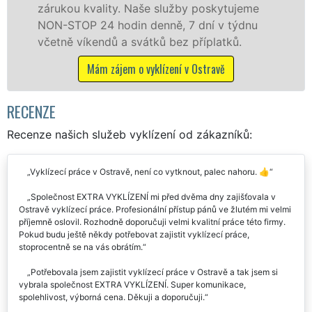
 kvality. Naše služby poskytujeme
zárukou kv
P 24 hodin denně, 7 dní v týdnu
STOP bez d
íkendů a svátků bez příplatků.
Mám 
Mám zájem o vyklízení v Ostravě
RECENZE
Recenze našich služeb vyklízení od zákazníků:
Vyklízecí práce v Ostravě, není co vytknout, palec nahoru. 👍
Společnost EXTRA VYKLÍZENÍ mi před dvěma dny zajišťovala v
Ostravě vyklízecí práce. Profesionální přístup pánů ve žlutém mi velmi
příjemně oslovil. Rozhodně doporučuji velmi kvalitní práce této firmy.
Pokud budu ještě někdy potřebovat zajistit vyklízecí práce,
stoprocentně se na vás obrátím.
Potřebovala jsem zajistit vyklízecí práce v Ostravě a tak jsem si
vybrala společnost EXTRA VYKLÍZENÍ. Super komunikace,
spolehlivost, výborná cena. Děkuji a doporučuji.