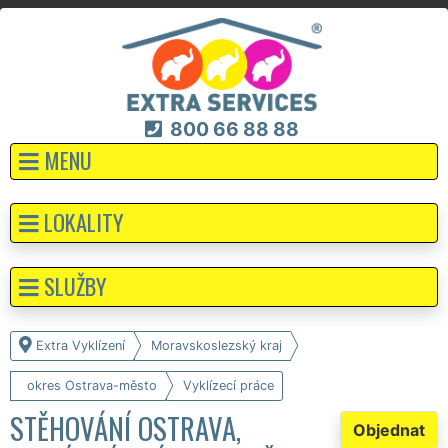
800 66 88 88
MENU
LOKALITY
SLUŽBY
Extra Vyklízení
Moravskoslezský kraj
okres Ostrava-město
Vyklízecí práce
STĚHOVÁNÍ OSTRAVA,
Objednat