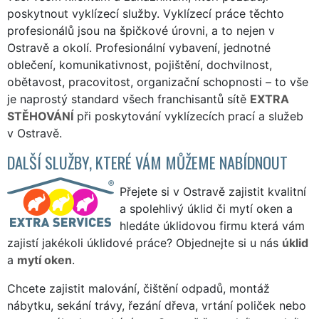
poskytnout vyklízecí služby. Vyklízecí práce těchto
profesionálů jsou na špičkové úrovni, a to nejen v
Ostravě a okolí. Profesionální vybavení, jednotné
oblečení, komunikativnost, pojištění, dochvilnost,
obětavost, pracovitost, organizační schopnosti – to vše
je naprostý standard všech franchisantů sítě
EXTRA
STĚHOVÁNÍ
při poskytování vyklízecích prací a služeb
v Ostravě.
DALŠÍ SLUŽBY, KTERÉ VÁM MŮŽEME NABÍDNOUT
Přejete si v Ostravě zajistit kvalitní
a spolehlivý úklid či mytí oken a
hledáte úklidovou firmu která vám
zajistí jakékoli úklidové práce? Objednejte si u nás
úklid
a
mytí oken
.
Chcete zajistit malování, čištění odpadů, montáž
nábytku, sekání trávy, řezání dřeva, vrtání poliček nebo