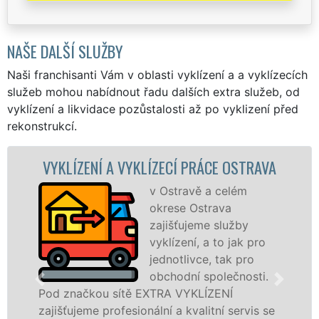
NAŠE DALŠÍ SLUŽBY
Naši franchisanti Vám v oblasti vyklízení a a vyklízecích
služeb mohou nabídnout řadu dalších extra služeb, od
vyklízení a likvidace pozůstalosti až po vyklizení před
rekonstrukcí.
ZENÍ A VYKLÍZECÍ PRÁCE OSTRAVA
VYKLÍZE
v Ostravě a celém
okrese Ostrava
zajišťujeme služby
vyklízení, a to jak pro
jednotlivce, tak pro
obchodní společnosti.
čkou sítě EXTRA VYKLÍZENÍ
v Ostravě 
eme profesionální a kvalitní servis se
jak fyzick