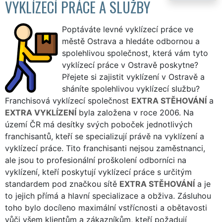
VYKLÍZECÍ PRÁCE A SLUŽBY
Poptáváte levné vyklízecí práce ve
městě Ostrava a hledáte odbornou a
spolehlivou společnost, která vám tyto
vyklízecí práce v Ostravě poskytne?
Přejete si zajistit vyklízení v Ostravě a
sháníte spolehlivou vyklízecí službu?
Franchisová vyklízecí společnost
EXTRA STĚHOVÁNÍ
a
EXTRA VYKLÍZENÍ
byla založena v roce 2006. Na
území ČR má desítky svých poboček jednotlivých
franchisantů, kteří se specializují právě na vyklízení a
vyklízecí práce. Tito franchisanti nejsou zaměstnanci,
ale jsou to profesionální proškolení odborníci na
vyklízení, kteří poskytují vyklízecí práce s určitým
standardem pod značkou sítě
EXTRA STĚHOVÁNÍ
a je
to jejich přímá a hlavní specializace a obživa. Zásluhou
toho bylo docíleno maximální vstřícnosti a obětavosti
vůči všem klientům a zákazníkům, kteří požadují