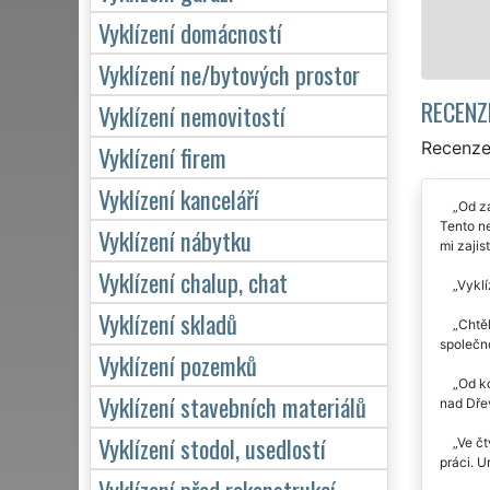
Vyklízení domácností
Mám zájem o vyk
Vyklízení ne/bytových prostor
RECENZ
Vyklízení nemovitostí
Recenze 
Vyklízení firem
Vyklízení kanceláří
Od za
Tento ne
Vyklízení nábytku
mi zajis
Vyklízení chalup, chat
Vyklí
Vyklízení skladů
Chtěl
společno
Vyklízení pozemků
Od ko
Vyklízení stavebních materiálů
nad Dře
Vyklízení stodol, usedlostí
Ve čt
práci. U
Vyklízení před rekonstrukcí