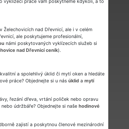
to vyklízecí práce vám poskytneme kdykoli, a to
v Želechovicích nad Dřevnicí, ale i v celém
řevnicí, ale poskytujeme profesionální,
ou
námi poskytovaných vyklízecích služeb si
chovice nad Dřevnicí ceník
).
 kvalitní a spolehlivý úklid či mytí oken a hledáte
idové práce? Objednejte si u nás
úklid
a
mytí
ávy, řezání dřeva, vrtání poliček nebo opravu
a nebo údržbáře? Objednejte si naše
hodinové
dborně zajistí a poskytnou členové mezinárodní