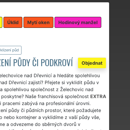
Úklid
Mytí oken
Hodinový manžel
klízení půd
ZENÍ PŮDY ČI PODKROVÍ
Objednat
elechovice nad Dřevnicí a hledáte spolehlivou
ad Dřevnicí zajistí? Přejete si vyklidit půdu v
a spolehlivou společnost z Želechovic nad
áce poskytne? Naše franchisová společnost
EXTRA
i pracemi zabývá na profesionální úrovni.
ní půdy či půdních prostor, které požadujete
lo nebo kontejner a vyklidíme z vaší půdy vše,
ídíme a odvezeme do sběrných dvorů v