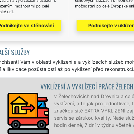
acích a vyklízecích službách s
úklidových službách s neomeze
zenými možnostmi po celé
možnostmi po celé Evropské uni
ké unii.
Podnikejte ve stěhování
Podnikejte v uklízen
ALŠÍ SLUŽBY
nchisanti Vám v oblasti vyklízení a a vyklízecích služeb mo
í a likvidace pozůstalosti až po vyklizení před rekonstrukcí
CÍ PRÁCE ŽELECHOVICE NAD DŘEVNICÍ
ad Dřevnicí a celém okrese Zlín zajišťujeme služby
ak pro jednotlivce, tak pro obchodní společnosti. Pod
A VYKLÍZENÍ zajišťujeme profesionální a kvalitní
u kvality. Naše služby poskytujeme NON-STOP 24
í v týdnu včetně víkendů a svátků bez příplatků.