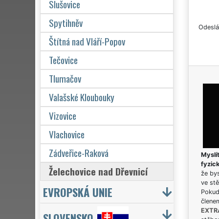
Slušovice
Spytihněv
Odeslá
Štítná nad Vláří-Popov
Tečovice
Tlumačov
Valašské Kloubouky
Vizovice
Vlachovice
Zádveřice-Raková
Myslít
fyzic
Želechovice nad Dřevnicí
že bys
ve stě
EVROPSKÁ UNIE
Pokud 
člene
EXTR
SLOVENSKO