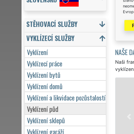
stěhov
neome
Evrops
STĚHOVACÍ SLUŽBY
VYKLÍZECÍ SLUŽBY
NAŠE D
Vyklízení
Vyklízecí práce
Naši fra
vyklízen
Vyklízení bytů
Vyklízení domů
VYKLÍZENÍ A VYKLÍZE
Vyklízení a likvidace pozůstalostí
v Želechovicích n
vyklízení, a to j
Vyklízení půd
značkou sítě EXTR
servis se záruko
Vyklízení sklepů
hodin denně, 7 dn
Vyklízení garáží