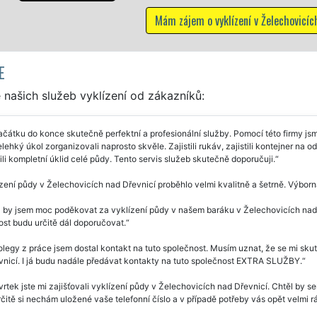
lízení v Želechovicích nad Dřevnicí
E
našich služeb vyklízení od zákazníků:
čátku do konce skutečně perfektní a profesionální služby. Pomocí této firmy jsme
lehký úkol zorganizovali naprosto skvěle. Zajistili rukáv, zajistili kontejner na
tili kompletní úklid celé půdy. Tento servis služeb skutečně doporučuji.
zení půdy v Želechovicích nad Dřevnicí proběhlo velmi kvalitně a šetrně. Výborn
 by jsem moc poděkovat za vyklízení půdy v našem baráku v Želechovicích nad Dře
st budu určitě dál doporučovat.
legy z práce jsem dostal kontakt na tuto společnost. Musím uznat, že se mi sku
vnicí. I já budu nadále předávat kontakty na tuto společnost EXTRA SLUŽBY.
vrtek jste mi zajišťovali vyklízení půdy v Želechovicích nad Dřevnicí. Chtěl by
rčitě si nechám uložené vaše telefonní číslo a v případě potřeby vás opět velmi r