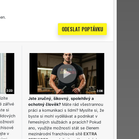
en.
ízíte
Jste zručný, šikovný, spolehlivý a
é zářivé
ochotný člověk?
Máte rád všestrannou
ste si
práci a komunikaci s lidmi? Myslíte si, že
lidových
byste si mohl vydělávat a podnikat v
možnosti
řemeslných službách a pracích? Pokud
chisové
ano, využijte možnosti stát se členem
jte v
mezinárodní franchisové sítě
EXTRA