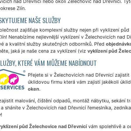
icích nad Dřevnicí nebo okolí Želechovic nad Dřevnicí. Ty
okrese Zlín.
SKYTUJEME NAŠE SLUŽBY
lečnost zajišťuje komplexní služby nejen při vyklizení půd 
lín! Nenabízíme nejlevnější vyklízení v Želechovicích nad D
vé a kvalitní služby skutečných odborníků. Před
objednávk
ěte, jaká je naše cena za vyklízení (viz
vyklízení půd Žele
SLUŽBY, KTERÉ VÁM MŮŽEME NABÍDNOUT
Přejete si v Želechovicích nad Dřevnicí zajistit
úklidovou firmu která vám zajistí jakékoli úkl
oken
.
ajistit malování, čištění odpadů, montáž nábytku, sekání tr
a sháníte v Želechovicích nad Dřevnicí řemeslníka, zedník
y
!
vyklízení půd Želechovice nad Dřevnicí
vám spolehlivě a o