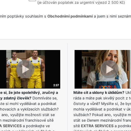
(je účtován poplatek za urgentní výjezd 2 500 Kč)
ním poptávky souhlasím s
Obchodními podmínkami
a jsem s nimi seznám
e si, že jste spolehlivý, zručný a
Máte cit a sklony k úklidům?
Ukl
ky zdatný člověk?
Domníváte se,
ráda a máte pak skvělý pocit z t
te si mohl vydělávat a podnikat
čistoty a vůně? Myslíte si, že by
hovacích a vyklízecích službách?
mohla vydělávat a podnikat v úk
ano, využijte možnosti stát se
službách? Pokud ano, využijte 
m mezinárodní franchisové sítě
stát se členem mezinárodní fran
A SERVICES
a podnikejte ve
sítě
EXTRA SERVICES
a podnike