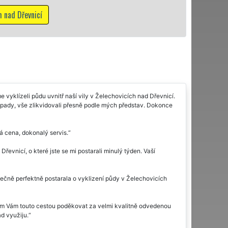
Mám zájem o vyklízecí
 vyklízeli půdu uvnitř naší vily v Želechovicích nad Dřevnicí.
 odpady, vše zlikvidovali přesně podle mých představ. Dokonce
á cena, dokonalý servis.
vnicí, o které jste se mi postarali minulý týden. Vaší
tečně perfektně postarala o vyklizení půdy v Želechovicích
 sem Vám touto cestou poděkovat za velmi kvalitně odvedenou
ád využiju.