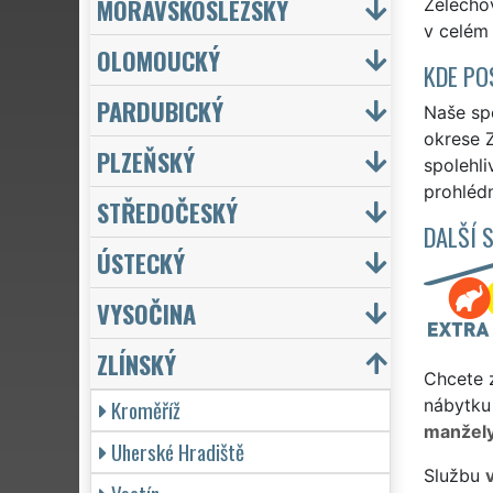
MORAVSKOSLEZSKÝ
Želechov
v celém 
OLOMOUCKÝ
KDE PO
PARDUBICKÝ
Naše spo
okrese Z
PLZEŇSKÝ
spolehli
prohlédn
STŘEDOČESKÝ
DALŠÍ 
ÚSTECKÝ
VYSOČINA
ZLÍNSKÝ
Chcete z
Kroměříž
nábytku 
manžel
Uherské Hradiště
Službu