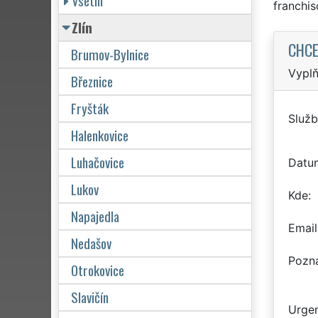
Vsetín
franchi
Zlín
CHCE
Brumov-Bylnice
Vyplň
Březnice
Fryšták
Služb
Halenkovice
Luhačovice
Datu
Lukov
Kde
Napajedla
Email
Nedašov
Pozn
Otrokovice
Slavičín
Urgen