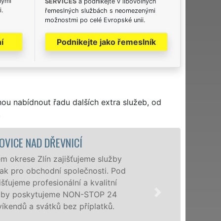
nými
SERVICES
a podnikejte v libovolných
i.
řemeslných službách s neomezenými
možnostmi po celé Evropské unii.
í
Podnikejte jako řemeslník
hou nabídnout řadu dalších extra služeb, od
.
VYKLÍZECÍ PRÁCE A SL
Společnost EXTRA VYKLÍZ
poboček levné, přesto kv
Želechovicích nad Dřevni
tak právnickým osobám 
STOP bez dalších příplat