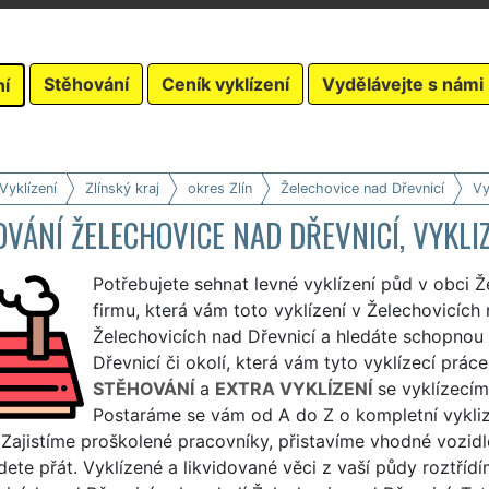
Stěhování
Ceník vyklízení
Vydělávejte s námi
ní
Vyklízení
Zlínský kraj
okres Zlín
Želechovice nad Dřevnicí
Vy
VÁNÍ ŽELECHOVICE NAD DŘEVNICÍ, VYKLI
Potřebujete sehnat levné vyklízení půd v obci Ž
firmu, která vám toto vyklízení v Želechovicích n
Želechovicích nad Dřevnicí a hledáte schopnou 
Dřevnicí či okolí, která vám tyto vyklízecí pr
STĚHOVÁNÍ
a
EXTRA VYKLÍZENÍ
se vyklízecím
Postaráme se vám od A do Z o kompletní vyklize
. Zajistíme proškolené pracovníky, přistavíme vhodné vozid
dete přát. Vyklízené a likvidované věci z vaší půdy roztř