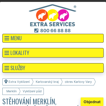
800 66 88 88
MENU
LOKALITY
SLUŽBY
Extra Vyklízení
Karlovarský kraj
okres Karlovy Vary
Merklín
Vyklízení půd
STĚHOVÁNÍ MERKLÍN,
Objednat