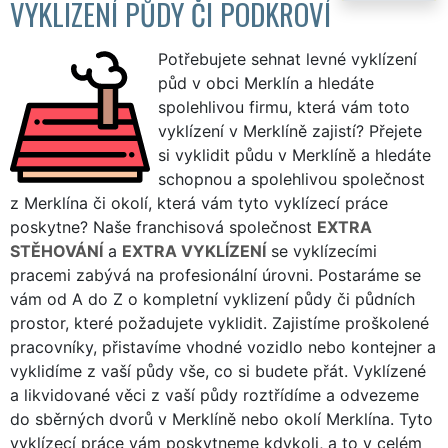
VYKLIZENÍ PŮDY ČI PODKROVÍ
Potřebujete sehnat levné vyklízení
půd v obci Merklín a hledáte
spolehlivou firmu, která vám toto
vyklízení v Merklíně zajistí? Přejete
si vyklidit půdu v Merklíně a hledáte
schopnou a spolehlivou společnost
z Merklína či okolí, která vám tyto vyklízecí práce
poskytne? Naše franchisová společnost
EXTRA
STĚHOVÁNÍ
a
EXTRA VYKLÍZENÍ
se vyklízecími
pracemi zabývá na profesionální úrovni. Postaráme se
vám od A do Z o kompletní vyklizení půdy či půdních
prostor, které požadujete vyklidit. Zajistíme proškolené
pracovníky, přistavíme vhodné vozidlo nebo kontejner a
vyklidíme z vaší půdy vše, co si budete přát. Vyklízené
a likvidované věci z vaší půdy roztřídíme a odvezeme
do sběrných dvorů v Merklíně nebo okolí Merklína. Tyto
vyklízecí práce vám poskytneme kdykoli, a to v celém