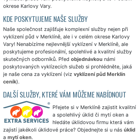
okrese Karlovy Vary.
KDE POSKYTUJEME NAŠE SLUŽBY
Naše společnost zajišťuje komplexní služby nejen při
vyklizení půd v Merklíně, ale i v celém okrese Karlovy
Vary! Nenabízíme nejlevnější vyklízení v Merklíně, ale
poskytujeme profesionální, spolehlivé a kvalitní služby
skutečných odborníků. Před
objednávkou
námi
poskytovaných vyklízecích služeb si prohlédněte, jaká
je naše cena za vyklízení (viz
vyklízení půd Merklín
ceník
).
DALŠÍ SLUŽBY, KTERÉ VÁM MŮŽEME NABÍDNOUT
Přejete si v Merklíně zajistit kvalitní
a spolehlivý úklid či mytí oken a
hledáte úklidovou firmu která vám
zajistí jakékoli úklidové práce? Objednejte si u nás
úklid
a
mytí oken
.