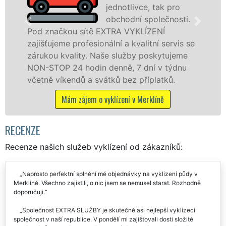
jednotlivce, tak pro
obchodní společnosti.
ou sítě EXTRA VYKLÍZENÍ
v Merklíně a 
 profesionální a kvalitní servis se
jak fyzickým
ality. Naše služby poskytujeme
zárukou kval
24 hodin denně, 7 dní v týdnu
STOP bez dalš
endů a svátků bez příplatků.
Mám záje
ám zájem o vyklízení v Merklíně
RECENZE
Recenze našich služeb vyklízení od zákazníků:
Naprosto perfektní splnění mé objednávky na vyklizení půdy v
Merklíně. Všechno zajistili, o nic jsem se nemusel starat. Rozhodně
doporučuji.
Společnost EXTRA SLUŽBY je skutečně asi nejlepší vyklízecí
společnost v naší republice. V pondělí mi zajišťovali dosti složité