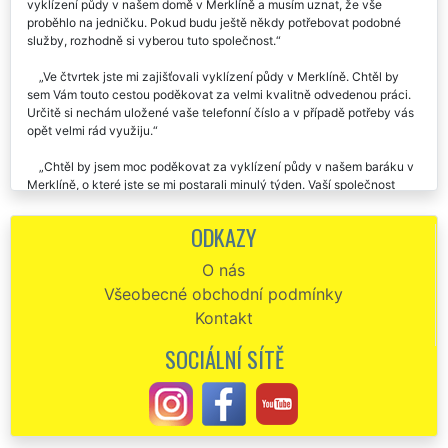
vyklízení půdy v našem domě v Merklíně a musím uznat, že vše
proběhlo na jedničku. Pokud budu ještě někdy potřebovat podobné
služby, rozhodně si vyberou tuto společnost.
Ve čtvrtek jste mi zajišťovali vyklízení půdy v Merklíně. Chtěl by
sem Vám touto cestou poděkovat za velmi kvalitně odvedenou práci.
Určitě si nechám uložené vaše telefonní číslo a v případě potřeby vás
opět velmi rád využiju.
Chtěl by jsem moc poděkovat za vyklízení půdy v našem baráku v
Merklíně, o které jste se mi postarali minulý týden. Vaší společnost
budu určitě dál doporučovat.
ODKAZY
Od začátku do konce skutečně perfektní a profesionální služby.
Pomocí této firmy jsme vyklízeli půdu uvnitř naší vily v Merklíně. Tento
O nás
nelehký úkol zorganizovali naprosto skvěle. Zajistili rukáv, zajistili
Všeobecné obchodní podmínky
kontejner na odpady, vše zlikvidovali přesně podle mých představ.
Dokonce mi zajistili kompletní úklid celé půdy. Tento servis služeb
Kontakt
skutečně doporučuji.
SOCIÁLNÍ SÍTĚ
Vyklízení půdy v Merklíně proběhlo velmi kvalitně a šetrně.
Výborná cena, dokonalý servis.
Od kolegy z práce jsem dostal kontakt na tuto společnost. Musím
uznat, že se mi skutečně perfektně postarala o vyklizení půdy v