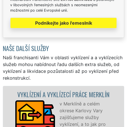
v libovolných řemeslných službách s neomezenými
možnostmi po celé Evropské unii.
Podnikejte jako řemeslník
NAŠE DALŠÍ SLUŽBY
Naši franchisanti Vám v oblasti vyklízení a a vyklízecích
služeb mohou nabídnout řadu dalších extra služeb, od
vyklízení a likvidace pozůstalosti až po vyklizení před
rekonstrukcí.
NÍ A VYKLÍZECÍ PRÁCE MERKLÍN
VYKLÍZEC
v Merklíně a celém
okrese Karlovy Vary
zajišťujeme služby
vyklízení, a to jak pro