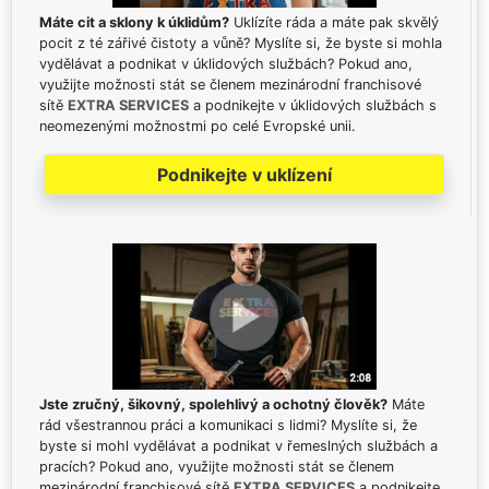
Máte cit a sklony k úklidům?
Uklízíte ráda a máte pak skvělý
pocit z té zářivé čistoty a vůně? Myslíte si, že byste si mohla
vydělávat a podnikat v úklidových službách? Pokud ano,
využijte možnosti stát se členem mezinárodní franchisové
sítě
EXTRA SERVICES
a podnikejte v úklidových službách s
neomezenými možnostmi po celé Evropské unii.
Podnikejte v uklízení
Jste zručný, šikovný, spolehlivý a ochotný člověk?
Máte
rád všestrannou práci a komunikaci s lidmi? Myslíte si, že
byste si mohl vydělávat a podnikat v řemeslných službách a
pracích? Pokud ano, využijte možnosti stát se členem
mezinárodní franchisové sítě
EXTRA SERVICES
a podnikejte