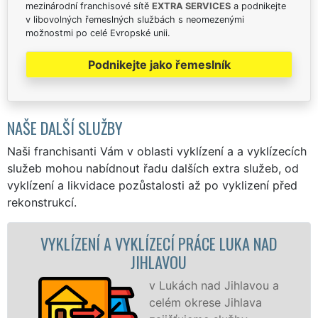
mezinárodní franchisové sítě
EXTRA SERVICES
a podnikejte
v libovolných řemeslných službách s neomezenými
možnostmi po celé Evropské unii.
Podnikejte jako řemeslník
NAŠE DALŠÍ SLUŽBY
Naši franchisanti Vám v oblasti vyklízení a a vyklízecích
služeb mohou nabídnout řadu dalších extra služeb, od
vyklízení a likvidace pozůstalosti až po vyklizení před
rekonstrukcí.
ENÍ A VYKLÍZECÍ PRÁCE LUKA NAD
VYKLÍZE
JIHLAVOU
v Lukách nad Jihlavou a
celém okrese Jihlava