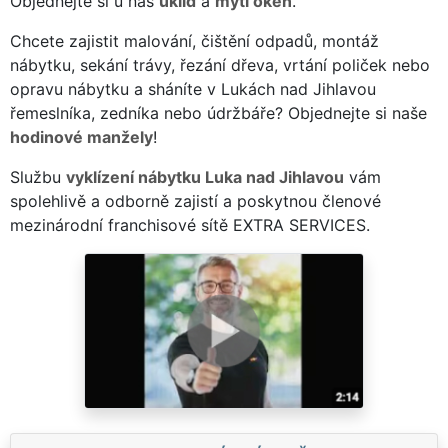
Objednejte si u nás
úklid
a
mytí oken
.
Chcete zajistit malování, čištění odpadů, montáž
nábytku, sekání trávy, řezání dřeva, vrtání poliček nebo
opravu nábytku a sháníte v Lukách nad Jihlavou
řemeslníka, zedníka nebo údržbáře? Objednejte si naše
hodinové manžely
!
Službu
vyklízení nábytku Luka nad Jihlavou
vám
spolehlivě a odborně zajistí a poskytnou členové
mezinárodní franchisové sítě EXTRA SERVICES.