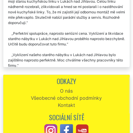
moji starou kuchyňskou linku v Lukách nad Jihlavou. Celou linku
nádherně rozebrali, zlikvidovali a hned se mi postarali i o nastěhování
nové kuchyňské linky. To, že mi zajistili její odbornou montáž mě velmi
mile překvapilo. Skutečně nabízí parádní služby a servis. Rozhodně
doporučuji.
Perfektní spolupráce, naprosto seriózní cena. Vyklízení a likvidace
starého nábytku v Lukách nad Jihlavou proběhlo naprosto bezchybně.
Určitě budu doporučovat tuto firmu.
Vyklizení našeho starého nábytku v Lukách nad Jihlavou bylo
zajištěno naprosto perfektně. Moc chválíme všechny pracovníky této
firmy.
Ve středu jsme si objednali vyklízení nábytku v Lukách nad
ODKAZY
Jihlavou, a tentýž den nám byly tyto služby zajištěný. Musím uznat,
že jsem byl velmi mile překvapen přístupem a rychlostí této
O nás
společnosti. Doporučuji každému.
Všeobecné obchodní podmínky
Minulý týden nám firma EXTRA VYKLÍZENÍ zajišťovala vyklízení
Kontakt
starého nábytku v našem bytě po mamince v Lukách nad Jihlavou.
Velmi ochotní a pracovití zaměstnanci. Po vyklízení veškerého
SOCIÁLNÍ SÍTĚ
nábytku nám zajistili i špičkové úklidové služby. Děkujeme a moc moc
chválíme.