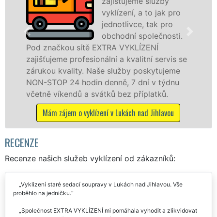
zajišťujeme služby
vyklízení, a to jak pro
jednotlivce, tak pro
obchodní společnosti.
čkou sítě EXTRA VYKLÍZENÍ
v Lukách n
eme profesionální a kvalitní servis se
tuto služb
 kvality. Naše služby poskytujeme
osobám se 
P 24 hodin denně, 7 dní v týdnu
práce, a t
íkendů a svátků bez příplatků.
Mám zájem 
zájem o vyklízení v Lukách nad Jihlavou
RECENZE
Recenze našich služeb vyklízení od zákazníků:
Vyklizení staré sedací soupravy v Lukách nad Jihlavou. Vše
proběhlo na jedničku.
Společnost EXTRA VYKLÍZENÍ mi pomáhala vyhodit a zlikvidovat