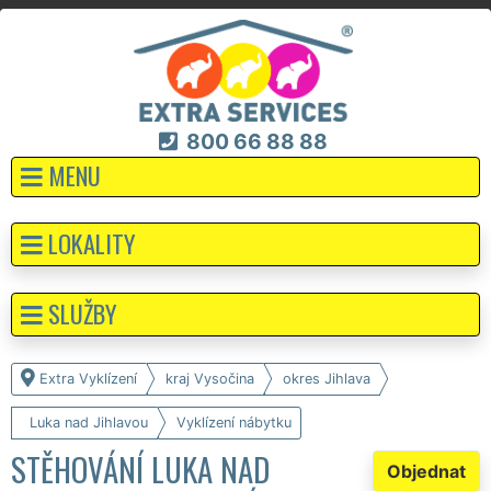
800 66 88 88
MENU
LOKALITY
SLUŽBY
Extra Vyklízení
kraj Vysočina
okres Jihlava
Luka nad Jihlavou
Vyklízení nábytku
STĚHOVÁNÍ LUKA NAD
Objednat