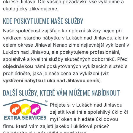
okrese Jihlava. Dle vašich požadavků vše vyklidíme a
ekologicky zlikvidujeme.
KDE POSKYTUJEME NAŠE SLUŽBY
Naše společnost zajišťuje komplexní služby nejen při
vyklizení starého nábytku v Lukách nad Jihlavou, ale i v
celém okrese Jihlava! Nenabízíme nejlevnější vyklízení v
Lukách nad Jihlavou, ale poskytujeme profesionální,
spolehlivé a kvalitní služby skutečných odborníků. Před
objednávkou
námi poskytovaných vyklízecích služeb si
prohlédněte, jaká je naše cena za vyklízení (viz
vyklízení nábytku Luka nad Jihlavou ceník
).
DALŠÍ SLUŽBY, KTERÉ VÁM MŮŽEME NABÍDNOUT
Přejete si v Lukách nad Jihlavou
zajistit kvalitní a spolehlivý úklid či
mytí oken a hledáte úklidovou
firmu která vám zajistí jakékoli úklidové práce?