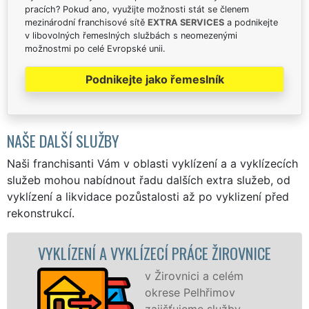
pracích? Pokud ano, využijte možnosti stát se členem
mezinárodní franchisové sítě
EXTRA SERVICES
a podnikejte
v libovolných řemeslných službách s neomezenými
možnostmi po celé Evropské unii.
Podnikejte jako řemeslník
NAŠE DALŠÍ SLUŽBY
Naši franchisanti Vám v oblasti vyklízení a a vyklízecích
služeb mohou nabídnout řadu dalších extra služeb, od
vyklízení a likvidace pozůstalosti až po vyklizení před
rekonstrukcí.
VYKLÍZECÍ PRÁCE ŽIROVNICE
VYKLÍZECÍ PRÁ
v Žirovnici a celém
S
okrese Pelhřimov
VY
zajišťujeme služby
pr