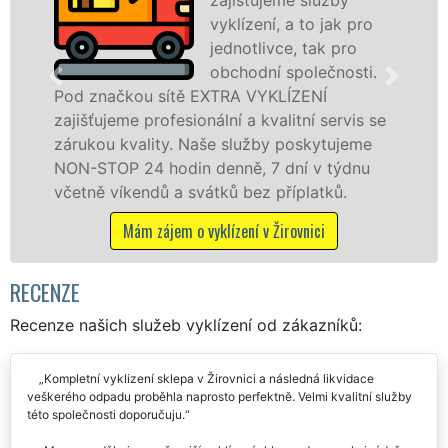
vyklízení, a to jak pro
fr
jednotlivce, tak pro
le
obchodní společnosti.
pr
ítě EXTRA VYKLÍZENÍ
v Žirovnici a okol
esionální a kvalitní servis se
jak fyzickým, tak
y. Naše služby poskytujeme
zárukou kvalitně 
din denně, 7 dní v týdnu
STOP bez dalších p
a svátků bez příplatků.
Mám zájem o vy
m o vyklízení v Žirovnici
RECENZE
Recenze našich služeb vyklízení od zákazníků:
Kompletní vyklizení sklepa v Žirovnici a následná likvidace
veškerého odpadu proběhla naprosto perfektně. Velmi kvalitní služby
této společnosti doporučuju.