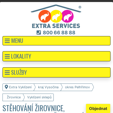
800 66 88 88
MENU
LOKALITY
SLUŽBY
Extra Vyklízení
kraj Vysočina
okres Pelhřimov
Žirovnice
Vyklízení sklepů
STĚHOVÁNÍ ŽIROVNICE,
Objednat