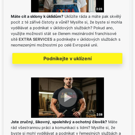
Máte cit a sklony k úklidům?
Uklízíte ráda a máte pak skvělý
pocit z té zářivé čistoty a vůně? Myslíte si, že byste si mohla
vydělávat a podnikat v úklidových službách? Pokud ano,
využijte možnosti stát se členem mezinárodní franchisové
sítě
EXTRA SERVICES
a podnikejte v úklidových službách s
neomezenými možnostmi po celé Evropské unii.
Podnikejte v uklízení
Jste zručný, šikovný, spolehlivý a ochotný člověk?
Máte
rád všestrannou práci a komunikaci s lidmi? Myslíte si, že
byste si mohl vydělávat a podnikat v řemeslných službách a