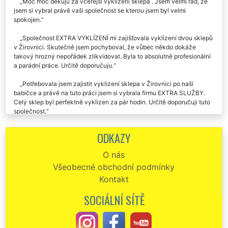
Moc moc děkuju za včerejší vyklízení sklepa . Jsem velmi rád, že
jsem si vybral právě vaši společnost se kterou jsem byl velmi
spokojen.
Společnost EXTRA VYKLÍZENÍ mi zajišťovala vyklízení dvou sklepů
v Žirovnici. Skutečně jsem pochyboval, že vůbec někdo dokáže
takový hrozný nepořádek zlikvidovat. Byla to absolutně profesionální
a parádní práce. Určitě doporučuju.
Potřebovala jsem zajistit vyklizení sklepa v Žirovnici po naší
babičce a právě na tuto práci jsem si vybrala firmu EXTRA SLUŽBY.
Celý sklep byl perfektně vyklizen za pár hodin. Určitě doporučuji tuto
společnost.
Vyklízení sklepa v Žirovnici proběhlo naprosto bezchybně a přesně
ODKAZY
v čase na kterém jsme se domluvili. I cena byla přesně taková na jaké
jsme se domluvili. Této firmě dávám palec nahoru. 👍
O nás
Všeobecné obchodní podmínky
Prostřednictvím společnosti EXTRA SLUŽBY jsme potřebovali
zajistit vyklizení několika sklepů v našem domě v Žirovnici. Vše
Kontakt
proběhlo bez jakéhokoliv zádrhelu. Profesionální práce této
společnosti rozhodně doporučujeme.
SOCIÁLNÍ SÍTĚ
Už dvakrát jsem využila služeb této společnosti EXTRA SLUŽBY.
Jednou jsem se s touto společností stěhovala, a minulý týden mi tatáž