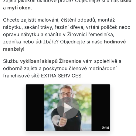
zajistí jakékoli úklidové práce? Objednejte si u nás
úklid
a
mytí oken
.
Chcete zajistit malování, čištění odpadů, montáž
nábytku, sekání trávy, řezání dřeva, vrtání poliček nebo
opravu nábytku a sháníte v Žirovnici řemeslníka,
zedníka nebo údržbáře? Objednejte si naše
hodinové
manžely
!
Službu
vyklízení sklepů Žirovnice
vám spolehlivě a
odborně zajistí a poskytnou členové mezinárodní
franchisové sítě EXTRA SERVICES.