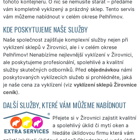
tohoto kontejneru. O nic se nemusíte starat – předáme
vám kompletně vyklizený a prázdný sklep. Tento servis
vám můžeme nabídnout v celém okrese Pelhřimov.
KDE POSKYTUJEME NAŠE SLUŽBY
Naše společnost zajišťuje komplexní služby nejen při
vyklizení sklepů v Žirovnici, ale i v celém okrese
Pelhřimov! Nenabízíme nejlevnější vyklízení v Žirovnici,
ale poskytujeme profesionální, spolehlivé a kvalitní
služby skutečných odborníků. Před
objednávkou
námi
poskytovaných vyklízecích služeb si prohlédněte, jaká
je naše cena za vyklízení (viz
vyklízení sklepů Žirovnice
ceník
).
DALŠÍ SLUŽBY, KTERÉ VÁM MŮŽEME NABÍDNOUT
Přejete si v Žirovnici zajistit kvalitní
a spolehlivý úklid či mytí oken a
hledáte úklidovou firmu která vám