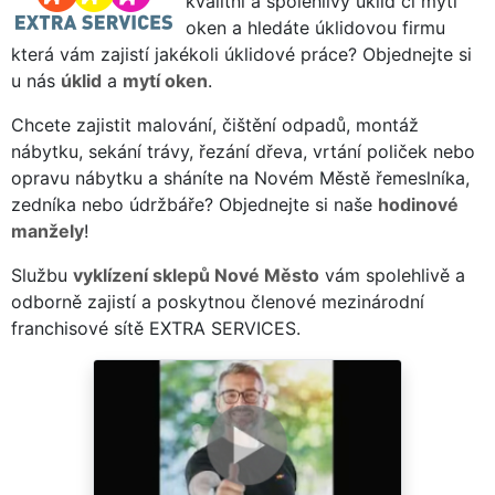
kvalitní a spolehlivý úklid či mytí
oken a hledáte úklidovou firmu
která vám zajistí jakékoli úklidové práce? Objednejte si
u nás
úklid
a
mytí oken
.
Chcete zajistit malování, čištění odpadů, montáž
nábytku, sekání trávy, řezání dřeva, vrtání poliček nebo
opravu nábytku a sháníte na Novém Městě řemeslníka,
zedníka nebo údržbáře? Objednejte si naše
hodinové
manžely
!
Službu
vyklízení sklepů Nové Město
vám spolehlivě a
odborně zajistí a poskytnou členové mezinárodní
franchisové sítě EXTRA SERVICES.