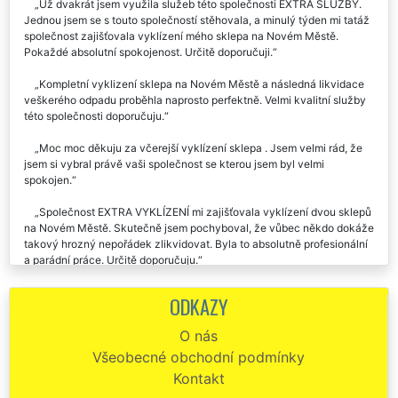
Už dvakrát jsem využila služeb této společnosti EXTRA SLUŽBY.
Jednou jsem se s touto společností stěhovala, a minulý týden mi tatáž
společnost zajišťovala vyklízení mého sklepa na Novém Městě.
Pokaždé absolutní spokojenost. Určitě doporučuji.
Kompletní vyklizení sklepa na Novém Městě a následná likvidace
veškerého odpadu proběhla naprosto perfektně. Velmi kvalitní služby
této společnosti doporučuju.
Moc moc děkuju za včerejší vyklízení sklepa . Jsem velmi rád, že
jsem si vybral právě vaši společnost se kterou jsem byl velmi
spokojen.
Společnost EXTRA VYKLÍZENÍ mi zajišťovala vyklízení dvou sklepů
na Novém Městě. Skutečně jsem pochyboval, že vůbec někdo dokáže
takový hrozný nepořádek zlikvidovat. Byla to absolutně profesionální
a parádní práce. Určitě doporučuju.
Potřebovala jsem zajistit vyklizení sklepa na Novém Městě po naší
ODKAZY
babičce a právě na tuto práci jsem si vybrala firmu EXTRA SLUŽBY.
Celý sklep byl perfektně vyklizen za pár hodin. Určitě doporučuji tuto
O nás
společnost.
Všeobecné obchodní podmínky
Vyklízení sklepa na Novém Městě proběhlo naprosto bezchybně a
Kontakt
přesně v čase na kterém jsme se domluvili. I cena byla přesně taková