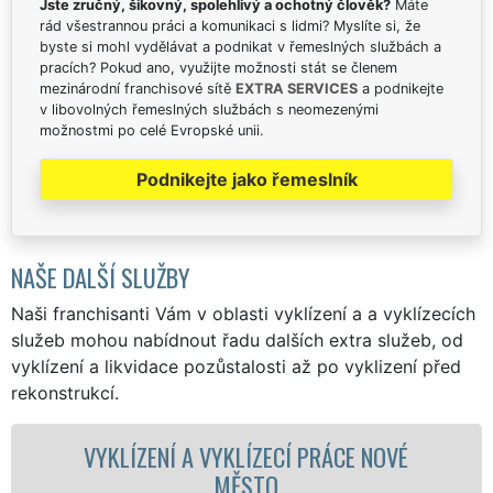
Jste zručný, šikovný, spolehlivý a ochotný člověk?
Máte
rád všestrannou práci a komunikaci s lidmi? Myslíte si, že
byste si mohl vydělávat a podnikat v řemeslných službách a
pracích? Pokud ano, využijte možnosti stát se členem
mezinárodní franchisové sítě
EXTRA SERVICES
a podnikejte
v libovolných řemeslných službách s neomezenými
možnostmi po celé Evropské unii.
Podnikejte jako řemeslník
NAŠE DALŠÍ SLUŽBY
Naši franchisanti Vám v oblasti vyklízení a a vyklízecích
služeb mohou nabídnout řadu dalších extra služeb, od
vyklízení a likvidace pozůstalosti až po vyklizení před
rekonstrukcí.
ENÍ A VYKLÍZECÍ PRÁCE NOVÉ
VYKLÍZECÍ 
MĚSTO