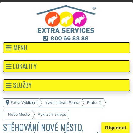
800 66 88 88
MENU
LOKALITY
SLUŽBY
Extra Vyklízení
hlavní město Praha
Praha 2
Nové Město
Vyklízení sklepů
STĚHOVÁNÍ NOVÉ MĚSTO,
Objednat