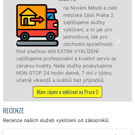
na Novém Městě a celé
městské části Praha 2
zajišťujeme služby
vyklízení, a to jak pro
jednotlivce, tak pro
na Novém Měs
obchodní společnosti.
službu jak f
ou sítě EXTRA VYKLÍZENÍ
osobám se zá
 profesionální a kvalitní servis se
práce, a to 
ality. Naše služby poskytujeme
24 hodin denně, 7 dní v týdnu
Mám záje
endů a svátků bez příplatků.
ám zájem o vyklízení na Praze 2
RECENZE
Recenze našich služeb vyklízení od zákazníků: