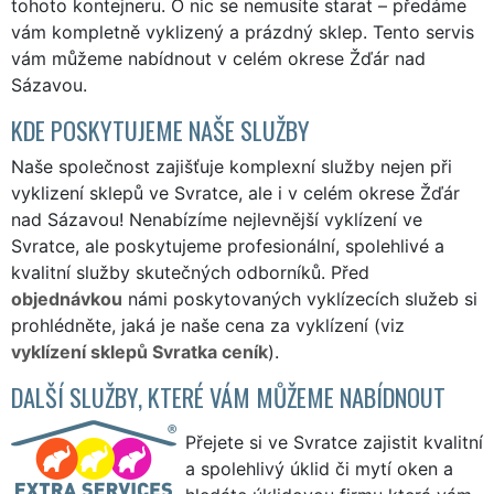
tohoto kontejneru. O nic se nemusíte starat – předáme
vám kompletně vyklizený a prázdný sklep. Tento servis
vám můžeme nabídnout v celém okrese Žďár nad
Sázavou.
KDE POSKYTUJEME NAŠE SLUŽBY
Naše společnost zajišťuje komplexní služby nejen při
vyklizení sklepů ve Svratce, ale i v celém okrese Žďár
nad Sázavou! Nenabízíme nejlevnější vyklízení ve
Svratce, ale poskytujeme profesionální, spolehlivé a
kvalitní služby skutečných odborníků. Před
objednávkou
námi poskytovaných vyklízecích služeb si
prohlédněte, jaká je naše cena za vyklízení (viz
vyklízení sklepů Svratka ceník
).
DALŠÍ SLUŽBY, KTERÉ VÁM MŮŽEME NABÍDNOUT
Přejete si ve Svratce zajistit kvalitní
a spolehlivý úklid či mytí oken a