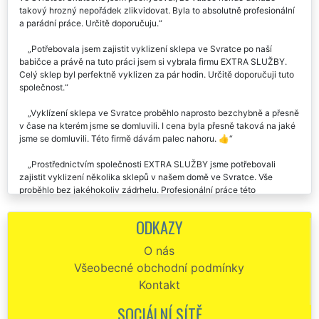
takový hrozný nepořádek zlikvidovat. Byla to absolutně profesionální
a parádní práce. Určitě doporučuju.
Potřebovala jsem zajistit vyklizení sklepa ve Svratce po naší
babičce a právě na tuto práci jsem si vybrala firmu EXTRA SLUŽBY.
Celý sklep byl perfektně vyklizen za pár hodin. Určitě doporučuji tuto
společnost.
Vyklízení sklepa ve Svratce proběhlo naprosto bezchybně a přesně
v čase na kterém jsme se domluvili. I cena byla přesně taková na jaké
jsme se domluvili. Této firmě dávám palec nahoru. 👍
Prostřednictvím společnosti EXTRA SLUŽBY jsme potřebovali
zajistit vyklizení několika sklepů v našem domě ve Svratce. Vše
proběhlo bez jakéhokoliv zádrhelu. Profesionální práce této
společnosti rozhodně doporučujeme.
ODKAZY
Moc moc děkuju za včerejší vyklízení sklepa . Jsem velmi rád, že
jsem si vybral právě vaši společnost se kterou jsem byl velmi
O nás
spokojen.
Všeobecné obchodní podmínky
Už dvakrát jsem využila služeb této společnosti EXTRA SLUŽBY.
Kontakt
Jednou jsem se s touto společností stěhovala, a minulý týden mi tatáž
společnost zajišťovala vyklízení mého sklepa ve Svratce. Pokaždé
SOCIÁLNÍ SÍTĚ
absolutní spokojenost. Určitě doporučuji.