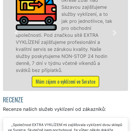
Sázavou zajišťujeme
pros
služby vyklízení, a to
fran
jak pro jednotlivce, tak
levné
pro obchodní
profe
značkou sítě EXTRA
ve Svratce a okolí. 
jeme profesionální a
jak fyzickým, tak p
zárukou kvality. Naše
zárukou kvalitně od
eme NON-STOP 24 hodin
STOP bez dalších pří
dnu včetně víkendů a
Mám zájem o vyklí
ků.
 vyklízení ve Svratce
RECENZE
Recenze našich služeb vyklízení od zákazníků:
Společnost EXTRA VYKLÍZENÍ mi zajišťovala vyklízení dvou sklepů
ve Svratce. Skutečně jsem pochyboval, že vůbec někdo dokáže