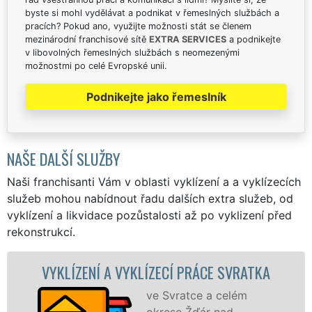
byste si mohl vydělávat a podnikat v řemeslných službách a
pracích? Pokud ano, využijte možnosti stát se členem
mezinárodní franchisové sítě
EXTRA SERVICES
a podnikejte
v libovolných řemeslných službách s neomezenými
možnostmi po celé Evropské unii.
Podnikejte jako řemeslník
NAŠE DALŠÍ SLUŽBY
Naši franchisanti Vám v oblasti vyklízení a a vyklízecích
služeb mohou nabídnout řadu dalších extra služeb, od
vyklízení a likvidace pozůstalosti až po vyklizení před
rekonstrukcí.
KLÍZECÍ PRÁCE SVRATKA
VYKLÍZECÍ PRÁCE
ve Svratce a celém
Spol
okrese Žďár nad
VYKL