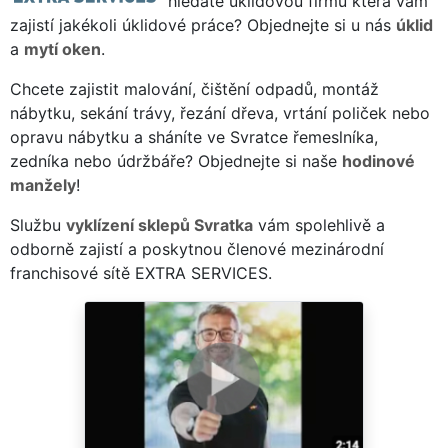
hledáte úklidovou firmu která vám
zajistí jakékoli úklidové práce? Objednejte si u nás
úklid
a
mytí oken
.
Chcete zajistit malování, čištění odpadů, montáž
nábytku, sekání trávy, řezání dřeva, vrtání poliček nebo
opravu nábytku a sháníte ve Svratce řemeslníka,
zedníka nebo údržbáře? Objednejte si naše
hodinové
manžely
!
Službu
vyklízení sklepů Svratka
vám spolehlivě a
odborně zajistí a poskytnou členové mezinárodní
franchisové sítě EXTRA SERVICES.