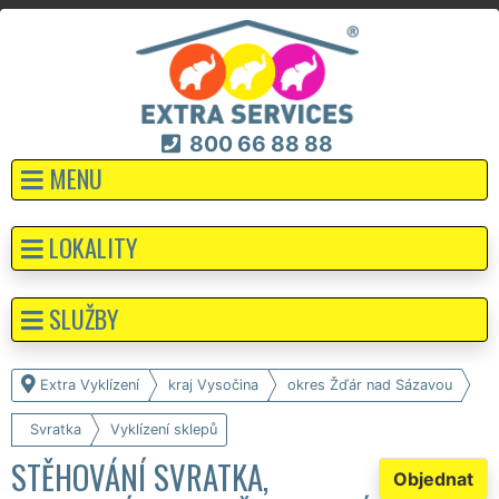
800 66 88 88
MENU
LOKALITY
SLUŽBY
Extra Vyklízení
kraj Vysočina
okres Žďár nad Sázavou
Svratka
Vyklízení sklepů
STĚHOVÁNÍ SVRATKA,
Objednat