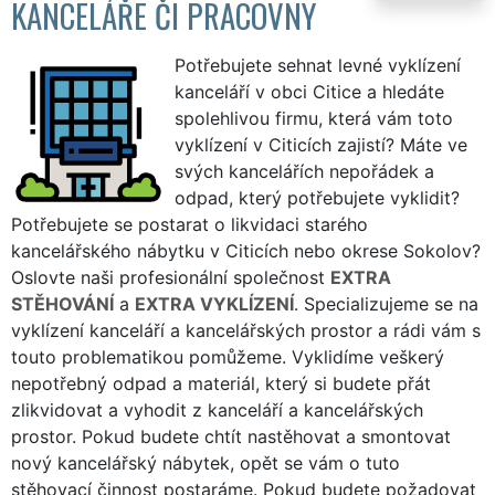
KANCELÁŘE ČI PRACOVNY
Potřebujete sehnat levné vyklízení
kanceláří v obci Citice a hledáte
spolehlivou firmu, která vám toto
vyklízení v Citicích zajistí? Máte ve
svých kancelářích nepořádek a
odpad, který potřebujete vyklidit?
Potřebujete se postarat o likvidaci starého
kancelářského nábytku v Citicích nebo okrese Sokolov?
Oslovte naši profesionální společnost
EXTRA
STĚHOVÁNÍ
a
EXTRA VYKLÍZENÍ
. Specializujeme se na
vyklízení kanceláří a kancelářských prostor a rádi vám s
touto problematikou pomůžeme. Vyklidíme veškerý
nepotřebný odpad a materiál, který si budete přát
zlikvidovat a vyhodit z kanceláří a kancelářských
prostor. Pokud budete chtít nastěhovat a smontovat
nový kancelářský nábytek, opět se vám o tuto
stěhovací činnost postaráme. Pokud budete požadovat