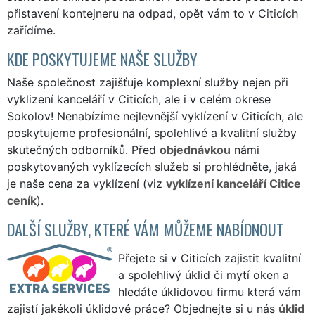
přistavení kontejneru na odpad, opět vám to v Citicích
zařídíme.
KDE POSKYTUJEME NAŠE SLUŽBY
Naše společnost zajišťuje komplexní služby nejen při
vyklizení kanceláří v Citicích, ale i v celém okrese
Sokolov! Nenabízíme nejlevnější vyklízení v Citicích, ale
poskytujeme profesionální, spolehlivé a kvalitní služby
skutečných odborníků. Před
objednávkou
námi
poskytovaných vyklízecích služeb si prohlédněte, jaká
je naše cena za vyklízení (viz
vyklízení kanceláří Citice
ceník
).
DALŠÍ SLUŽBY, KTERÉ VÁM MŮŽEME NABÍDNOUT
Přejete si v Citicích zajistit kvalitní
a spolehlivý úklid či mytí oken a
hledáte úklidovou firmu která vám
zajistí jakékoli úklidové práce? Objednejte si u nás
úklid