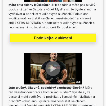
Máte cit a sklony k úklidům?
Uklízíte ráda a máte pak skvělý
pocit z té zářivé čistoty a vůně? Myslíte si, že byste si mohla
vydělávat a podnikat v úklidových službách? Pokud ano,
využijte možnosti stát se členem mezinárodní franchisové
sítě
EXTRA SERVICES
a podnikejte v úklidových službách s
neomezenými možnostmi po celé Evropské unii.
Podnikejte v uklízení
Jste zručný, šikovný, spolehlivý a ochotný člověk?
Máte
rád všestrannou práci a komunikaci s lidmi? Myslíte si, že
byste si mohl vydělávat a podnikat v řemeslných službách a
pracích? Pokud ano, využijte možnosti stát se členem
mezinárodní franchisové sítě
EXTRA SERVICES
a podnikejte