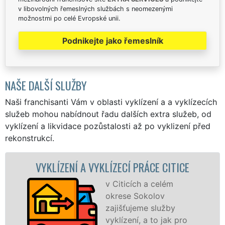
v libovolných řemeslných službách s neomezenými
možnostmi po celé Evropské unii.
Podnikejte jako řemeslník
NAŠE DALŠÍ SLUŽBY
Naši franchisanti Vám v oblasti vyklízení a a vyklízecích
služeb mohou nabídnout řadu dalších extra služeb, od
vyklízení a likvidace pozůstalosti až po vyklizení před
rekonstrukcí.
LÍZECÍ PRÁCE CITICE
VYKLÍZECÍ PRÁCE 
v Citicích a celém
Společ
okrese Sokolov
VYKLÍZE
zajišťujeme služby
prostře
vyklízení, a to jak pro
franch