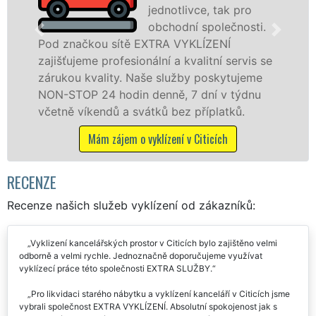
jednotlivce, tak pro
levné, p
obchodní společnosti.
profesi
XTRA VYKLÍZENÍ
v Citicích a okolí. Posk
lní a kvalitní servis se
jak fyzickým, tak práv
e služby poskytujeme
zárukou kvalitně odved
enně, 7 dní v týdnu
STOP bez dalších přípla
tků bez příplatků.
Mám zájem o vyklízec
klízení v Citicích
RECENZE
Recenze našich služeb vyklízení od zákazníků:
Vyklizení kancelářských prostor v Citicích bylo zajištěno velmi
odborně a velmi rychle. Jednoznačně doporučujeme využívat
vyklízecí práce této společnosti EXTRA SLUŽBY.
Pro likvidaci starého nábytku a vyklízení kanceláří v Citicích jsme
vybrali společnost EXTRA VYKLÍZENÍ. Absolutní spokojenost jak s