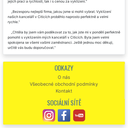
jejich prací a rychlostí, tak i s cenou za vyklizení.
Bezesporu nejlepší firma, jakou jsme si mohli vybrat. Vyklízení
našich kanceláří v Citicích proběhlo naprosto perfektně a velmi
rychle.
Chtěla by jsem vám poděkovat za to, jak jste mi v pondělí perfektně
pomohli s vyklizením mých kanceláří v Citicích. Byla jsem velmi
spokojena se všemi vašimi zaměstnanci. Ještě jednou moc děkuji,
určitě vás budu doporučovat.
Musím pochválit profesionalitu a komplexnost vyklízecích služeb
této společnosti, která nám včera zajišťovala vyklízení kanceláří v
ODKAZY
Citicích. Byli jsme skutečně stoprocentně spokojeni se servisem, který
nám byl poskytnut. Tuto firmu jednoznačně doporučujeme.
O nás
Všeobecné obchodní podmínky
Kontakt
SOCIÁLNÍ SÍTĚ