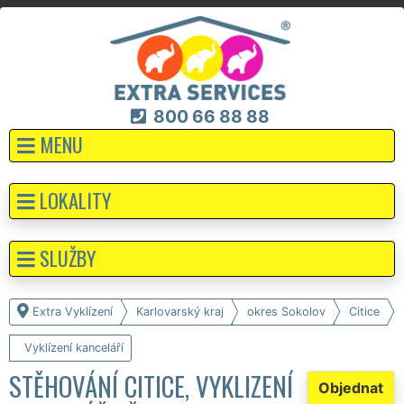
800 66 88 88
MENU
LOKALITY
SLUŽBY
Extra Vyklízení
Karlovarský kraj
okres Sokolov
Citice
Vyklízení kanceláří
STĚHOVÁNÍ CITICE, VYKLIZENÍ
Objednat