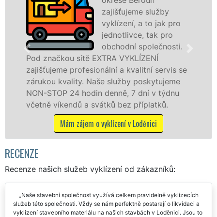
zajišťujeme služby
prostře
vyklízení, a to jak pro
franch
jednotlivce, tak pro
levné, p
obchodní společnosti.
profesi
XTRA VYKLÍZENÍ
v Loděnici a okolí. Pos
lní a kvalitní servis se
jak fyzickým, tak práv
e služby poskytujeme
zárukou kvalitně odved
enně, 7 dní v týdnu
STOP bez dalších přípla
tků bez příplatků.
Mám zájem o vyklízec
klízení v Loděnici
RECENZE
Recenze našich služeb vyklízení od zákazníků:
Naše stavební společnost využívá celkem pravidelně vyklízecích
služeb této společnosti. Vždy se nám perfektně postarají o likvidaci a
vyklizení stavebního materiálu na našich stavbách v Loděnici. Jsou to