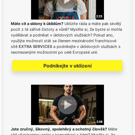
Máte cit a sklony k úklidům?
Uklízíte ráda a máte pak skvělý
pocit z té zářivé čistoty a vůně? Myslíte si, že byste si mohla
vydělávat a podnikat v úklidových službách? Pokud ano,
využijte možnosti stát se členem mezinárodní franchisové
sítě
EXTRA SERVICES
a podnikejte v úklidových službách s
neomezenými možnostmi po celé Evropské unii.
Podnikejte v uklízení
Jste zručný, šikovný, spolehlivý a ochotný člověk?
Máte
rád všestrannou práci a komunikaci s lidmi? Myslíte si, že