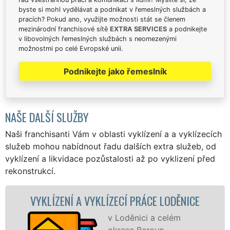
byste si mohl vydělávat a podnikat v řemeslných službách a
pracích? Pokud ano, využijte možnosti stát se členem
mezinárodní franchisové sítě
EXTRA SERVICES
a podnikejte
v libovolných řemeslných službách s neomezenými
možnostmi po celé Evropské unii.
Podnikejte jako řemeslník
NAŠE DALŠÍ SLUŽBY
Naši franchisanti Vám v oblasti vyklízení a a vyklízecích
služeb mohou nabídnout řadu dalších extra služeb, od
vyklízení a likvidace pozůstalosti až po vyklizení před
rekonstrukcí.
ÍZECÍ PRÁCE LODĚNICE
VYKLÍZECÍ PRÁCE A
v Loděnici a celém
Společ
okrese Beroun
VYKLÍZE