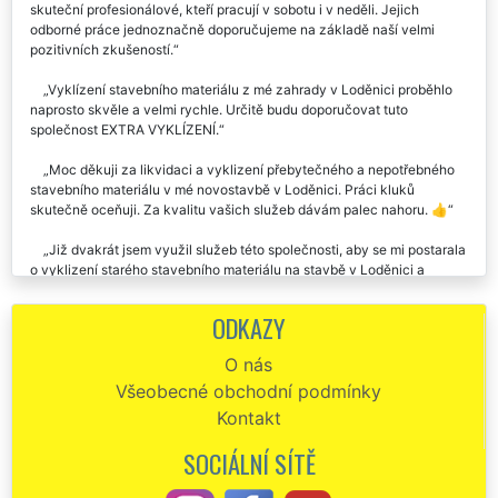
skuteční profesionálové, kteří pracují v sobotu i v neděli. Jejich
odborné práce jednoznačně doporučujeme na základě naší velmi
pozitivních zkušeností.
Vyklízení stavebního materiálu z mé zahrady v Loděnici proběhlo
naprosto skvěle a velmi rychle. Určitě budu doporučovat tuto
společnost EXTRA VYKLÍZENÍ.
Moc děkuji za likvidaci a vyklizení přebytečného a nepotřebného
stavebního materiálu v mé novostavbě v Loděnici. Práci kluků
skutečně oceňuji. Za kvalitu vašich služeb dávám palec nahoru. 👍
Již dvakrát jsem využil služeb této společnosti, aby se mi postarala
o vyklizení starého stavebního materiálu na stavbě v Loděnici a
samozřejmě aby zajistili i jeho likvidaci. Se službami firmy EXTRA
VYKLÍZENÍ jsem velmi spokojen. Vždy přesně sedělo všechno, na čem
ODKAZY
jsme se domluvili. Určitě doporučuji využívat služeb této společnosti.
O nás
Společnost EXTRA SLUŽBY mi zajišťovala vyklízení starého
Všeobecné obchodní podmínky
stavebního materiálu v Loděnici, který se nacházel v nemovitosti,
kterou jsem zakoupil. Jejich profesionální služby můžu vřele
Kontakt
doporučit.
SOCIÁLNÍ SÍTĚ