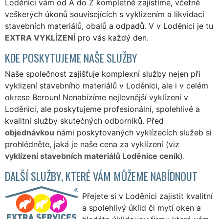
Loděnici vám od A do Z kompletně zajistíme, včetně
veškerých úkonů souvisejících s vyklizením a likvidací
stavebních materiálů, obalů a odpadů. V v Loděnici je tu
EXTRA VYKLÍZENÍ
pro vás každý den.
KDE POSKYTUJEME NAŠE SLUŽBY
Naše společnost zajišťuje komplexní služby nejen při
vyklizení stavebního materiálů v Loděnici, ale i v celém
okrese Beroun! Nenabízíme nejlevnější vyklízení v
Loděnici, ale poskytujeme profesionální, spolehlivé a
kvalitní služby skutečných odborníků. Před
objednávkou
námi poskytovaných vyklízecích služeb si
prohlédněte, jaká je naše cena za vyklízení (viz
vyklízení stavebních materiálů Loděnice ceník
).
DALŠÍ SLUŽBY, KTERÉ VÁM MŮŽEME NABÍDNOUT
Přejete si v Loděnici zajistit kvalitní
a spolehlivý úklid či mytí oken a