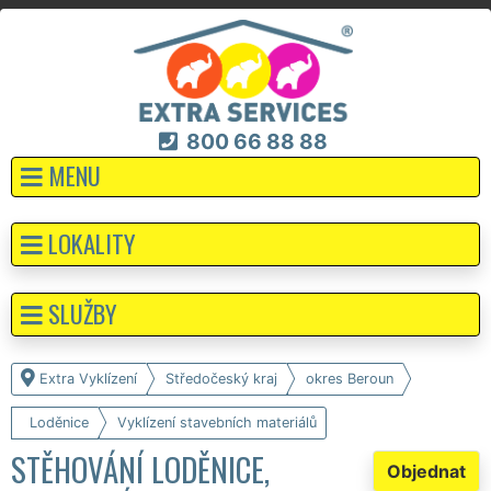
800 66 88 88
MENU
LOKALITY
SLUŽBY
Extra Vyklízení
Středočeský kraj
okres Beroun
Loděnice
Vyklízení stavebních materiálů
STĚHOVÁNÍ LODĚNICE,
Objednat