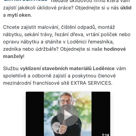
hledáte úklidovou firmu která vám
zajistí jakékoli úklidové práce? Objednejte si u nás
úklid
a
mytí oken
.
Chcete zajistit malování, čištění odpadů, montáž
nábytku, sekání trávy, řezání dřeva, vrtání poliček nebo
opravu nábytku a sháníte v Loděnici řemeslníka,
zedníka nebo údržbáře? Objednejte si naše
hodinové
manžely
!
Službu
vyklízení stavebních materiálů Loděnice
vám
spolehlivě a odborně zajistí a poskytnou členové
mezinárodní franchisové sítě EXTRA SERVICES.