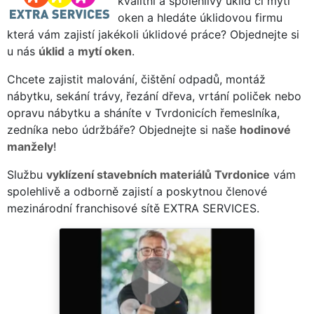
kvalitní a spolehlivý úklid či mytí
oken a hledáte úklidovou firmu
která vám zajistí jakékoli úklidové práce? Objednejte si
u nás
úklid
a
mytí oken
.
Chcete zajistit malování, čištění odpadů, montáž
nábytku, sekání trávy, řezání dřeva, vrtání poliček nebo
opravu nábytku a sháníte v Tvrdonicích řemeslníka,
zedníka nebo údržbáře? Objednejte si naše
hodinové
manžely
!
Službu
vyklízení stavebních materiálů Tvrdonice
vám
spolehlivě a odborně zajistí a poskytnou členové
mezinárodní franchisové sítě EXTRA SERVICES.