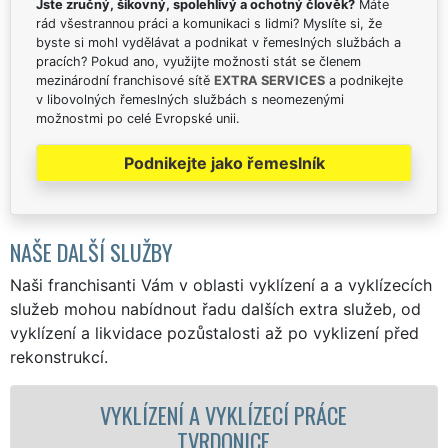
Jste zručný, šikovný, spolehlivý a ochotný člověk?
Máte
rád všestrannou práci a komunikaci s lidmi? Myslíte si, že
byste si mohl vydělávat a podnikat v řemeslných službách a
pracích? Pokud ano, využijte možnosti stát se členem
mezinárodní franchisové sítě
EXTRA SERVICES
a podnikejte
v libovolných řemeslných službách s neomezenými
možnostmi po celé Evropské unii.
Podnikejte jako řemeslník
NAŠE DALŠÍ SLUŽBY
Naši franchisanti Vám v oblasti vyklízení a a vyklízecích
služeb mohou nabídnout řadu dalších extra služeb, od
vyklízení a likvidace pozůstalosti až po vyklizení před
rekonstrukcí.
NÍ A VYKLÍZECÍ PRÁCE
VYKLÍZECÍ PRÁ
TVRDONICE
S