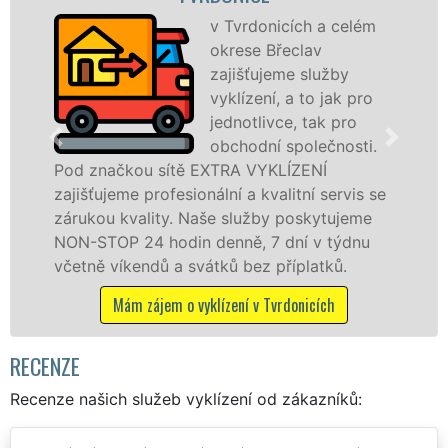
VY
v Tvrdonicích a celém
pr
okrese Břeclav
fr
zajišťujeme služby
le
vyklízení, a to jak pro
pr
jednotlivce, tak pro
v Tvrdonicích a ok
obchodní společnosti.
službu jak fyzick
ítě EXTRA VYKLÍZENÍ
osobám se záruko
esionální a kvalitní servis se
práce, a to NON-S
y. Naše služby poskytujeme
din denně, 7 dní v týdnu
Mám zájem o vyk
a svátků bez příplatků.
 o vyklízení v Tvrdonicích
RECENZE
Recenze našich služeb vyklízení od zákazníků: