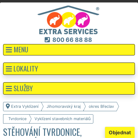
800 66 88 88
MENU
LOKALITY
SLUŽBY
Extra Vyklízení
Jihomoravský kraj
okres Břeclav
Tvrdonice
Vyklízení stavebních materiálů
STĚHOVÁNÍ TVRDONICE,
Objednat