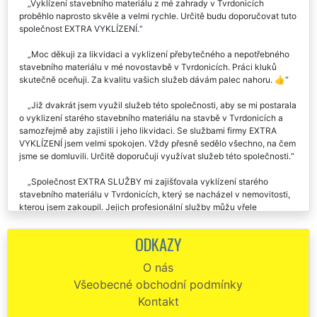
Vyklízení stavebního materiálu z mé zahrady v Tvrdonicích
proběhlo naprosto skvěle a velmi rychle. Určitě budu doporučovat tuto
společnost EXTRA VYKLÍZENÍ.
Moc děkuji za likvidaci a vyklizení přebytečného a nepotřebného
stavebního materiálu v mé novostavbě v Tvrdonicích. Práci kluků
skutečně oceňuji. Za kvalitu vašich služeb dávám palec nahoru. 👍
Již dvakrát jsem využil služeb této společnosti, aby se mi postarala
o vyklizení starého stavebního materiálu na stavbě v Tvrdonicích a
samozřejmě aby zajistili i jeho likvidaci. Se službami firmy EXTRA
VYKLÍZENÍ jsem velmi spokojen. Vždy přesně sedělo všechno, na čem
jsme se domluvili. Určitě doporučuji využívat služeb této společnosti.
Společnost EXTRA SLUŽBY mi zajišťovala vyklízení starého
stavebního materiálu v Tvrdonicích, který se nacházel v nemovitosti,
kterou jsem zakoupil. Jejich profesionální služby můžu vřele
doporučit.
ODKAZY
Naše stavební společnost využívá celkem pravidelně vyklízecích
služeb této společnosti. Vždy se nám perfektně postarají o likvidaci a
O nás
vyklizení stavebního materiálu na našich stavbách v Tvrdonicích.
Všeobecné obchodní podmínky
Jsou to skuteční profesionálové, kteří pracují v sobotu i v neděli. Jejich
odborné práce jednoznačně doporučujeme na základě naší velmi
Kontakt
pozitivních zkušeností.