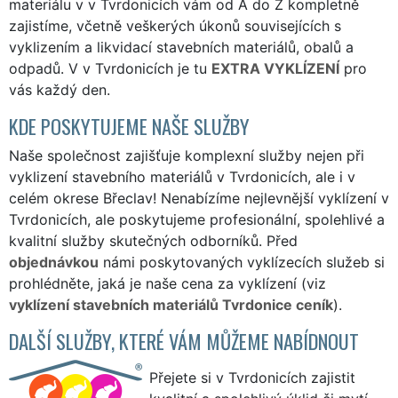
materiálu v v Tvrdonicích vám od A do Z kompletně
zajistíme, včetně veškerých úkonů souvisejících s
vyklizením a likvidací stavebních materiálů, obalů a
odpadů. V v Tvrdonicích je tu
EXTRA VYKLÍZENÍ
pro
vás každý den.
KDE POSKYTUJEME NAŠE SLUŽBY
Naše společnost zajišťuje komplexní služby nejen při
vyklizení stavebního materiálů v Tvrdonicích, ale i v
celém okrese Břeclav! Nenabízíme nejlevnější vyklízení v
Tvrdonicích, ale poskytujeme profesionální, spolehlivé a
kvalitní služby skutečných odborníků. Před
objednávkou
námi poskytovaných vyklízecích služeb si
prohlédněte, jaká je naše cena za vyklízení (viz
vyklízení stavebních materiálů Tvrdonice ceník
).
DALŠÍ SLUŽBY, KTERÉ VÁM MŮŽEME NABÍDNOUT
Přejete si v Tvrdonicích zajistit