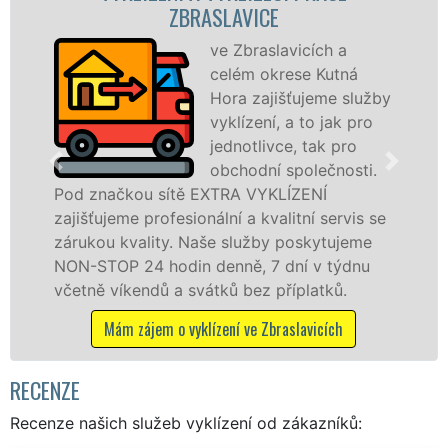
ZBRASLAVICE
ve Zbraslavicích a
celém okrese Kutná
Hora zajišťujeme služby
vyklízení, a to jak pro
jednotlivce, tak pro
obchodní společnosti.
ou sítě EXTRA VYKLÍZENÍ
ve Zbraslavic
 profesionální a kvalitní servis se
službu jak f
ality. Naše služby poskytujeme
osobám se zá
24 hodin denně, 7 dní v týdnu
práce, a to 
endů a svátků bez příplatků.
Mám zájem o
zájem o vyklízení ve Zbraslavicích
RECENZE
Recenze našich služeb vyklízení od zákazníků: