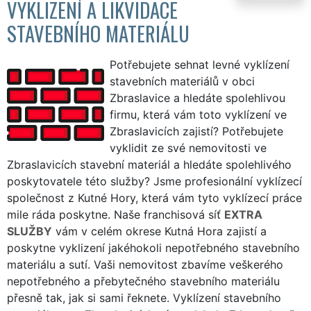
VYKLIZENÍ A LIKVIDACE
STAVEBNÍHO MATERIÁLU
Potřebujete sehnat levné vyklízení
stavebních materiálů v obci
Zbraslavice a hledáte spolehlivou
firmu, která vám toto vyklízení ve
Zbraslavicích zajistí? Potřebujete
vyklidit ze své nemovitosti ve
Zbraslavicích stavební materiál a hledáte spolehlivého
poskytovatele této služby? Jsme profesionální vyklízecí
společnost z Kutné Hory, která vám tyto vyklízecí práce
mile ráda poskytne. Naše franchisová síť
EXTRA
SLUŽBY
vám v celém okrese Kutná Hora zajistí a
poskytne vyklizení jakéhokoli nepotřebného stavebního
materiálu a sutí. Vaši nemovitost zbavíme veškerého
nepotřebného a přebytečného stavebního materiálu
přesně tak, jak si sami řeknete. Vyklízení stavebního