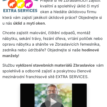
Přejete si ve Zbraslavicích zajistit
kvalitní a spolehlivý úklid či mytí
oken a hledáte úklidovou firmu
která vám zajistí jakékoli úklidové práce? Objednejte si
u nás
úklid
a
mytí oken
.
Chcete zajistit malování, čištění odpadů, montáž
nábytku, sekání trávy, řezání dřeva, vrtání poliček nebo
opravu nábytku a sháníte ve Zbraslavicích řemeslníka,
zedníka nebo údržbáře? Objednejte si naše
hodinové
manžely
!
Službu
vyklízení stavebních materiálů Zbraslavice
vám
spolehlivě a odborně zajistí a poskytnou členové
mezinárodní franchisové sítě EXTRA SERVICES.