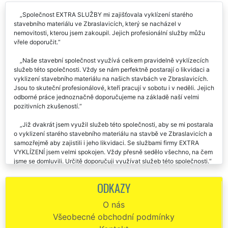
Společnost EXTRA SLUŽBY mi zajišťovala vyklízení starého
stavebního materiálu ve Zbraslavicích, který se nacházel v
nemovitosti, kterou jsem zakoupil. Jejich profesionální služby můžu
vřele doporučit.
Naše stavební společnost využívá celkem pravidelně vyklízecích
služeb této společnosti. Vždy se nám perfektně postarají o likvidaci a
vyklizení stavebního materiálu na našich stavbách ve Zbraslavicích.
Jsou to skuteční profesionálové, kteří pracují v sobotu i v neděli. Jejich
odborné práce jednoznačně doporučujeme na základě naší velmi
pozitivních zkušeností.
Již dvakrát jsem využil služeb této společnosti, aby se mi postarala
o vyklizení starého stavebního materiálu na stavbě ve Zbraslavicích a
samozřejmě aby zajistili i jeho likvidaci. Se službami firmy EXTRA
VYKLÍZENÍ jsem velmi spokojen. Vždy přesně sedělo všechno, na čem
jsme se domluvili. Určitě doporučuji využívat služeb této společnosti.
Vyklízení stavebního materiálu z mé zahrady ve Zbraslavicích
ODKAZY
proběhlo naprosto skvěle a velmi rychle. Určitě budu doporučovat tuto
společnost EXTRA VYKLÍZENÍ.
O nás
Všeobecné obchodní podmínky
Moc děkuji za likvidaci a vyklizení přebytečného a nepotřebného
stavebního materiálu v mé novostavbě ve Zbraslavicích. Práci kluků