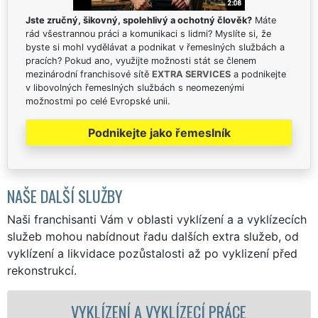
Jste zručný, šikovný, spolehlivý a ochotný člověk?
Máte
rád všestrannou práci a komunikaci s lidmi? Myslíte si, že
byste si mohl vydělávat a podnikat v řemeslných službách a
pracích? Pokud ano, využijte možnosti stát se členem
mezinárodní franchisové sítě
EXTRA SERVICES
a podnikejte
v libovolných řemeslných službách s neomezenými
možnostmi po celé Evropské unii.
Podnikejte jako řemeslník
NAŠE DALŠÍ SLUŽBY
Naši franchisanti Vám v oblasti vyklízení a a vyklízecích
služeb mohou nabídnout řadu dalších extra služeb, od
vyklízení a likvidace pozůstalosti až po vyklizení před
rekonstrukcí.
LÍZENÍ A VYKLÍZECÍ PRÁCE
VYKL