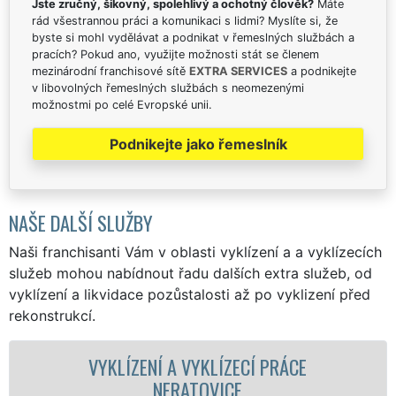
Jste zručný, šikovný, spolehlivý a ochotný člověk?
Máte
rád všestrannou práci a komunikaci s lidmi? Myslíte si, že
byste si mohl vydělávat a podnikat v řemeslných službách a
pracích? Pokud ano, využijte možnosti stát se členem
mezinárodní franchisové sítě
EXTRA SERVICES
a podnikejte
v libovolných řemeslných službách s neomezenými
možnostmi po celé Evropské unii.
Podnikejte jako řemeslník
NAŠE DALŠÍ SLUŽBY
Naši franchisanti Vám v oblasti vyklízení a a vyklízecích
služeb mohou nabídnout řadu dalších extra služeb, od
vyklízení a likvidace pozůstalosti až po vyklizení před
rekonstrukcí.
LÍZENÍ A VYKLÍZECÍ PRÁCE
VYKLÍZECÍ 
NERATOVICE