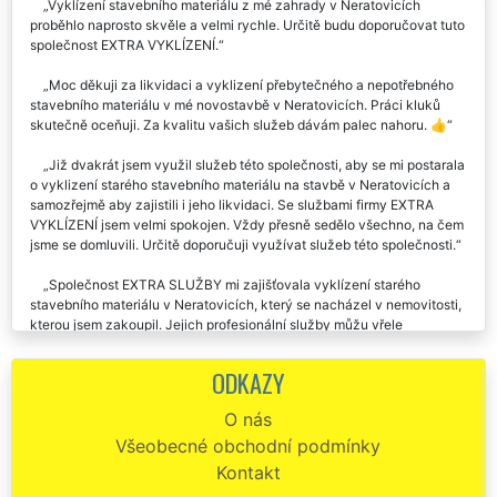
Vyklízení stavebního materiálu z mé zahrady v Neratovicích
proběhlo naprosto skvěle a velmi rychle. Určitě budu doporučovat tuto
společnost EXTRA VYKLÍZENÍ.
Moc děkuji za likvidaci a vyklizení přebytečného a nepotřebného
stavebního materiálu v mé novostavbě v Neratovicích. Práci kluků
skutečně oceňuji. Za kvalitu vašich služeb dávám palec nahoru. 👍
Již dvakrát jsem využil služeb této společnosti, aby se mi postarala
o vyklizení starého stavebního materiálu na stavbě v Neratovicích a
samozřejmě aby zajistili i jeho likvidaci. Se službami firmy EXTRA
VYKLÍZENÍ jsem velmi spokojen. Vždy přesně sedělo všechno, na čem
jsme se domluvili. Určitě doporučuji využívat služeb této společnosti.
Společnost EXTRA SLUŽBY mi zajišťovala vyklízení starého
stavebního materiálu v Neratovicích, který se nacházel v nemovitosti,
kterou jsem zakoupil. Jejich profesionální služby můžu vřele
doporučit.
ODKAZY
Naše stavební společnost využívá celkem pravidelně vyklízecích
služeb této společnosti. Vždy se nám perfektně postarají o likvidaci a
O nás
vyklizení stavebního materiálu na našich stavbách v Neratovicích.
Všeobecné obchodní podmínky
Jsou to skuteční profesionálové, kteří pracují v sobotu i v neděli. Jejich
odborné práce jednoznačně doporučujeme na základě naší velmi
Kontakt
pozitivních zkušeností.