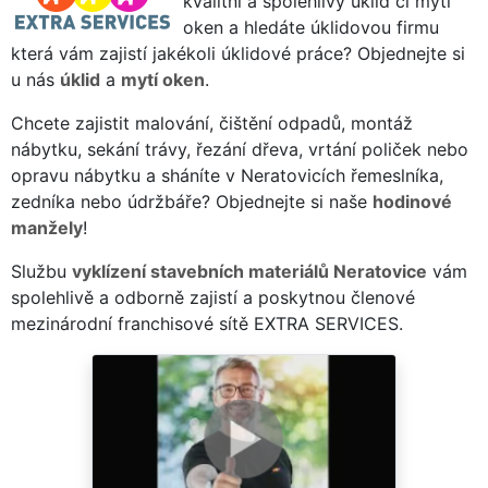
kvalitní a spolehlivý úklid či mytí
oken a hledáte úklidovou firmu
která vám zajistí jakékoli úklidové práce? Objednejte si
u nás
úklid
a
mytí oken
.
Chcete zajistit malování, čištění odpadů, montáž
nábytku, sekání trávy, řezání dřeva, vrtání poliček nebo
opravu nábytku a sháníte v Neratovicích řemeslníka,
zedníka nebo údržbáře? Objednejte si naše
hodinové
manžely
!
Službu
vyklízení stavebních materiálů Neratovice
vám
spolehlivě a odborně zajistí a poskytnou členové
mezinárodní franchisové sítě EXTRA SERVICES.