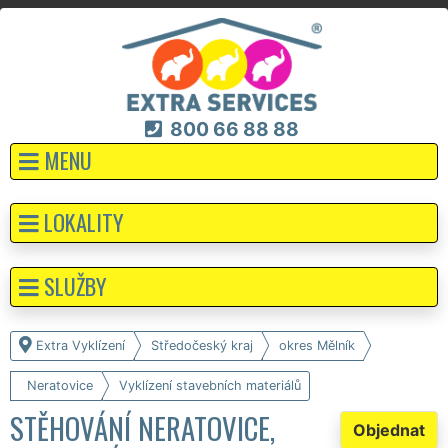
800 66 88 88
MENU
LOKALITY
SLUŽBY
Extra Vyklízení
Středočeský kraj
okres Mělník
Neratovice
Vyklízení stavebních materiálů
STĚHOVÁNÍ NERATOVICE,
Objednat