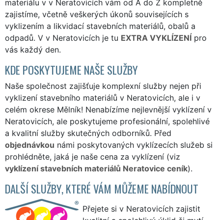
materiálu v v Neratovicích vám od A do Z kompletně
zajistíme, včetně veškerých úkonů souvisejících s
vyklizením a likvidací stavebních materiálů, obalů a
odpadů. V v Neratovicích je tu
EXTRA VYKLÍZENÍ
pro
vás každý den.
KDE POSKYTUJEME NAŠE SLUŽBY
Naše společnost zajišťuje komplexní služby nejen při
vyklizení stavebního materiálů v Neratovicích, ale i v
celém okrese Mělník! Nenabízíme nejlevnější vyklízení v
Neratovicích, ale poskytujeme profesionální, spolehlivé
a kvalitní služby skutečných odborníků. Před
objednávkou
námi poskytovaných vyklízecích služeb si
prohlédněte, jaká je naše cena za vyklízení (viz
vyklízení stavebních materiálů Neratovice ceník
).
DALŠÍ SLUŽBY, KTERÉ VÁM MŮŽEME NABÍDNOUT
Přejete si v Neratovicích zajistit