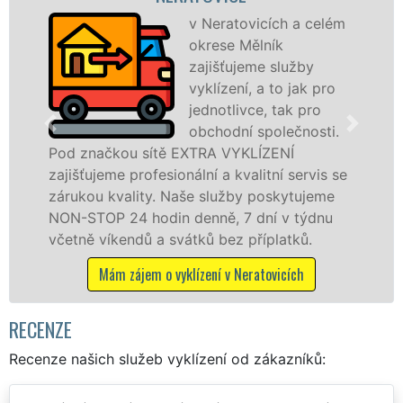
v Neratovicích a celém
okrese Mělník
zajišťujeme služby
vyklízení, a to jak pro
jednotlivce, tak pro
v Neratovicíc
obchodní společnosti.
službu jak f
ou sítě EXTRA VYKLÍZENÍ
osobám se zá
 profesionální a kvalitní servis se
práce, a to 
ality. Naše služby poskytujeme
24 hodin denně, 7 dní v týdnu
Mám zájem 
endů a svátků bez příplatků.
 zájem o vyklízení v Neratovicích
RECENZE
Recenze našich služeb vyklízení od zákazníků: